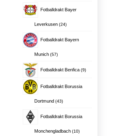
produkter
Fotballdrakt Bayer
24
Leverkusen
24
produkter
Fotballdrakt Bayern
57
Munich
57
produkter
9
Fotballdrakt Benfica
9
produkter
Fotballdrakt Borussia
43
Dortmund
43
produkter
Fotballdrakt Borussia
10
Monchengladbach
10