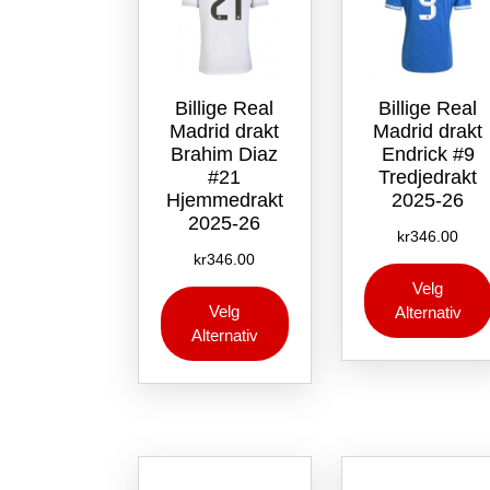
Billige Real
Billige Real
Madrid drakt
Madrid drakt
Brahim Diaz
Endrick #9
#21
Tredjedrakt
Hjemmedrakt
2025-26
2025-26
kr
346.00
kr
346.00
Velg
Dette
Velg
Alternativ
produktet
Alternativ
har
flere
varianter.
Alternativene
kan
velges
på