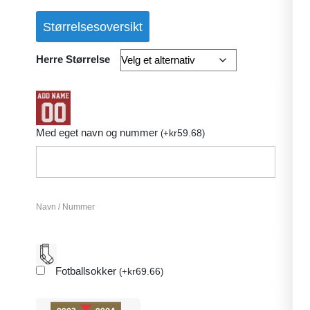
basert på
kundevurder
Størrelsesoversikt
ing
Herre Størrelse
Med eget navn og nummer
kr
59.68
(
+
)
Navn / Nummer
Fotballsokker
kr
69.66
(
+
)