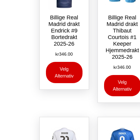
Billige Real
Billige Real
Madrid drakt
Madrid drakt
Endrick #9
Thibaut
Bortedrakt
Courtois #1
2025-26
Keeper
Hjemmedrakt
kr
346.00
2025-26
Dette
kr
346.00
Velg
produktet
Alternativ
har
Velg
flere
Alternativ
varianter.
Alternativene
kan
velges
på
produktsiden