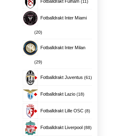
11
Fotballdrakt Fulham
11
produkter
Fotballdrakt Inter Miami
20
20
produkter
Fotballdrakt Inter Milan
29
29
produkter
61
Fotballdrakt Juventus
61
produkter
18
Fotballdrakt Lazio
18
produkter
8
Fotballdrakt Lille OSC
8
produkter
88
Fotballdrakt Liverpool
88