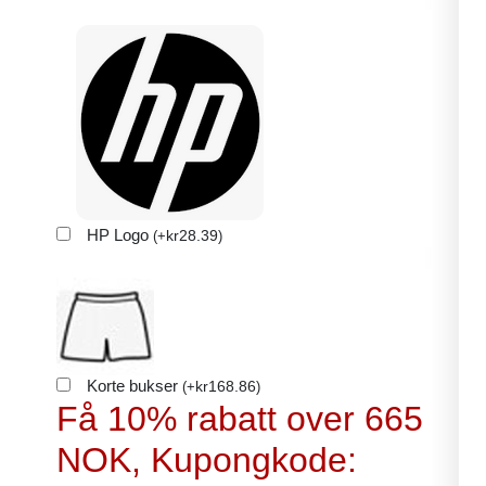
HP Logo
kr
28.39
(
+
)
Korte bukser
kr
168.86
(
+
)
Få 10% rabatt over 665
NOK, Kupongkode: