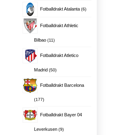
produkter
6
Fotballdrakt Atalanta
6
produkter
Fotballdrakt Athletic
11
Bilbao
11
produkter
Fotballdrakt Atletico
50
Madrid
50
produkter
Fotballdrakt Barcelona
177
177
produkter
Fotballdrakt Bayer 04
9
Leverkusen
9