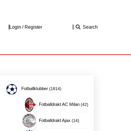
Login
Login / Register
Search
/
Register
1814
Fotballklubber
1814
produkter
42
Fotballdrakt AC Milan
42
produkter
14
Fotballdrakt Ajax
14