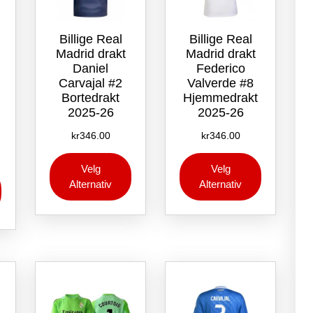
Billige Real
Billige Real
Madrid drakt
Madrid drakt
Daniel
Federico
Carvajal #2
Valverde #8
Bortedrakt
Hjemmedrakt
2025-26
2025-26
kr
346.00
kr
346.00
Dette
Dette
Velg
Velg
Dette
produktet
produktet
Alternativ
Alternativ
produktet
har
har
har
flere
flere
flere
varianter.
varianter.
varianter.
Alternativene
Alternative
Alternativene
kan
kan
kan
velges
velges
velges
på
på
på
produktsiden
produktsid
produktsiden