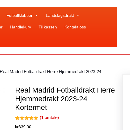
Fotballklubber
Landslagsdrakt
er
Handlekurv
Til kassen
Kontakt oss
 Real Madrid Fotballdrakt Herre Hjemmedrakt 2023-24
Real Madrid Fotballdrakt Herre
Hjemmedrakt 2023-24
Kortermet
(
1
omtale)
Vurdert
1
kr
339.00
5.00
av 5