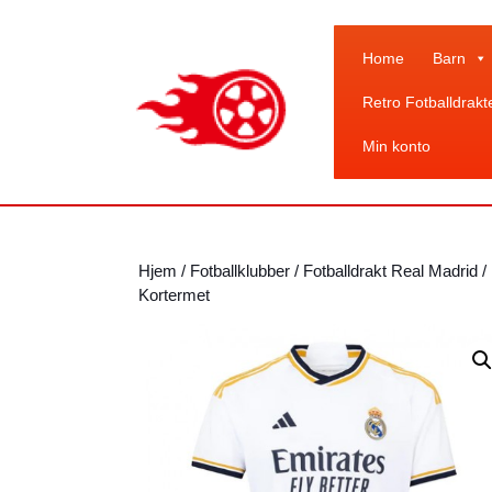
Skip
to
content
Home
Barn
Skip
Retro Fotballdrakt
to
content
Min konto
Hjem
/
Fotballklubber
/
Fotballdrakt Real Madrid
/
Kortermet