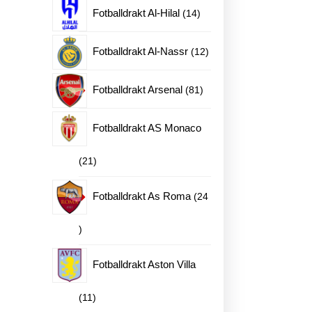
produkter
14
Fotballdrakt Al-Hilal
14
produkter
12
Fotballdrakt Al-Nassr
12
produkter
81
Fotballdrakt Arsenal
81
produkter
Fotballdrakt AS Monaco
21
21
produkter
Fotballdrakt As Roma
24
24
produkter
Fotballdrakt Aston Villa
11
11