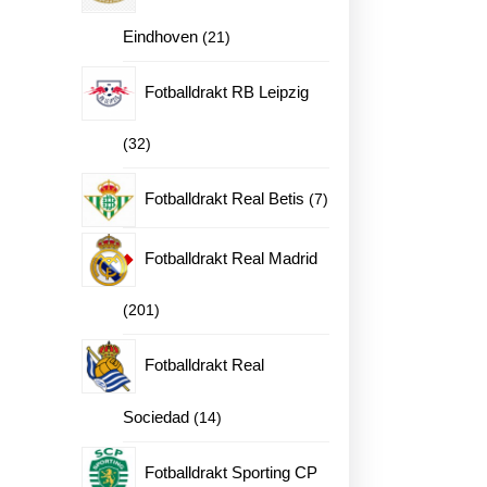
21
Eindhoven
21
produkter
Fotballdrakt RB Leipzig
32
32
produkter
7
Fotballdrakt Real Betis
7
produkter
Fotballdrakt Real Madrid
201
201
produkter
Fotballdrakt Real
ne
14
Sociedad
14
produkter
Fotballdrakt Sporting CP