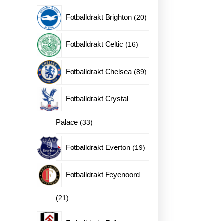
produkter
20
Fotballdrakt Brighton
20
produkter
16
Fotballdrakt Celtic
16
produkter
89
Fotballdrakt Chelsea
89
produkter
Fotballdrakt Crystal
et antall
33
Palace
33
produkter
19
Fotballdrakt Everton
19
produkter
Fotballdrakt Feyenoord
21
21
produkter