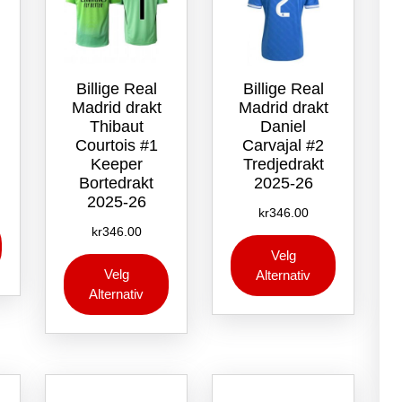
Billige Real
Billige Real
Madrid drakt
Madrid drakt
Thibaut
Daniel
Courtois #1
Carvajal #2
Keeper
Tredjedrakt
Bortedrakt
2025-26
2025-26
kr
346.00
Dette
kr
346.00
Dette
produktet
Velg
Dette
produktet
har
Velg
Alternativ
produktet
har
flere
Alternativ
har
flere
varianter.
flere
varianter.
Alternativene
varianter.
Alternative
kan
Alternativene
kan
velges
kan
velges
på
velges
på
produktsiden