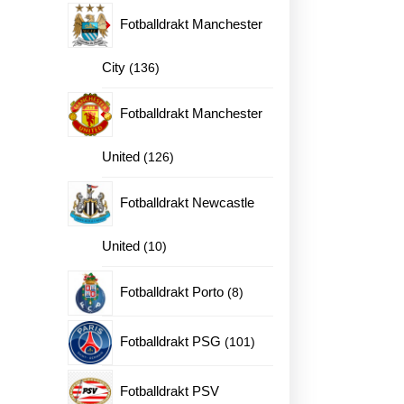
produkter
Fotballdrakt Manchester
136
City
136
produkter
Fotballdrakt Manchester
126
United
126
produkter
Fotballdrakt Newcastle
10
United
10
produkter
8
Fotballdrakt Porto
8
ne
produkter
101
Fotballdrakt PSG
101
produkter
en
Fotballdrakt PSV