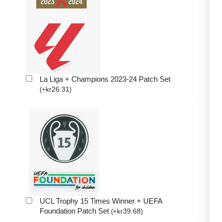
La Liga + Champions 2023-24 Patch Set
kr
26.31
(
+
)
UCL Trophy 15 Times Winner + UEFA
Foundation Patch Set
kr
39.68
(
+
)