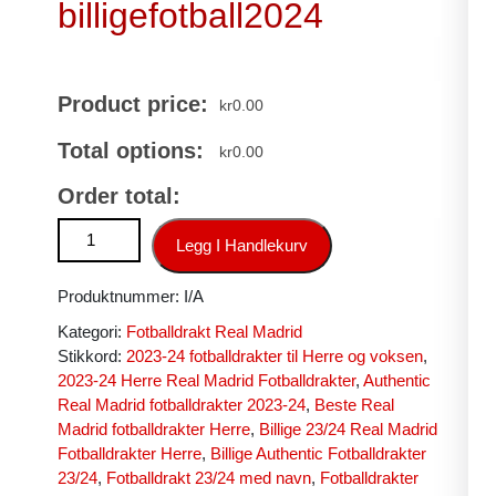
billigefotball2024
Product price:
kr
0.00
Total options:
kr
0.00
Order total:
Real Madrid Fotballdrakt Herre Hjemmedrakt 2023-24 Korterm
Legg I Handlekurv
Produktnummer:
I/A
Kategori:
Fotballdrakt Real Madrid
Stikkord:
2023-24 fotballdrakter til Herre og voksen
,
2023-24 Herre Real Madrid Fotballdrakter
,
Authentic
Real Madrid fotballdrakter 2023-24
,
Beste Real
Madrid fotballdrakter Herre
,
Billige 23/24 Real Madrid
Fotballdrakter Herre
,
Billige Authentic Fotballdrakter
23/24
,
Fotballdrakt 23/24 med navn
,
Fotballdrakter