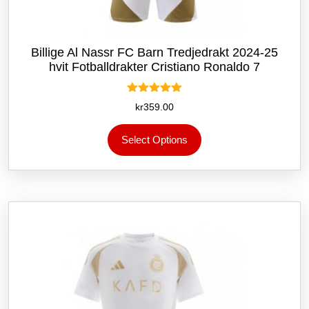
Billige Al Nassr FC Barn Tredjedrakt 2024-25
hvit Fotballdrakter Cristiano Ronaldo 7
Vurdert
kr
359.00
5.00
av 5
Dette
Select Options
produktet
har
flere
varianter.
Alternativene
kan
velges
på
produktsiden