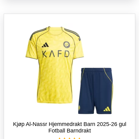
flere
varianter.
Alternativene
kan
velges
på
produktsiden
Kjøp Al-Nassr Hjemmedrakt Barn 2025-26 gul
Fotball Barndrakt