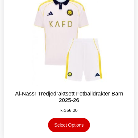
Al-Nassr Tredjedraktsett Fotballdrakter Barn
2025-26
kr
356.00
Dette
Select Options
produktet
har