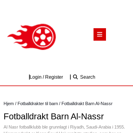
Skip
to
content
Skip
to
Open
content
Button
Login
Login / Register
Search
/
Register
Hjem
/
Fotballdrakter til barn
/ Fotballdrakt Barn Al-Nassr
Fotballdrakt Barn Al-Nassr
Al Nasr fotballklubb ble grunnlagt i Riyadh, Saudi-Arabia i 1955.