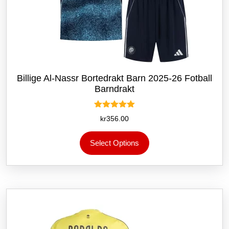
Billige Al-Nassr Bortedrakt Barn 2025-26 Fotball
Barndrakt
Vurdert
kr
356.00
5.00
av 5
Dette
Select Options
produktet
har
flere
varianter.
Alternativene
kan
velges
på