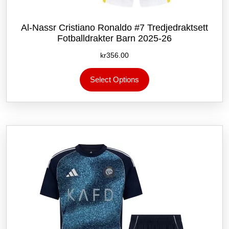
Al-Nassr Cristiano Ronaldo #7 Tredjedraktsett
Fotballdrakter Barn 2025-26
kr
356.00
Dette
Select Options
produktet
har
flere
varianter.
Alternativene
kan
velges
på
produktsiden