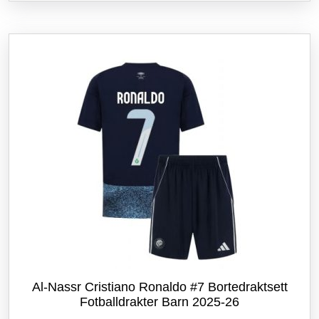
flere
varianter.
Alternativene
kan
velges
på
produktsiden
Al-Nassr Cristiano Ronaldo #7 Bortedraktsett
Fotballdrakter Barn 2025-26