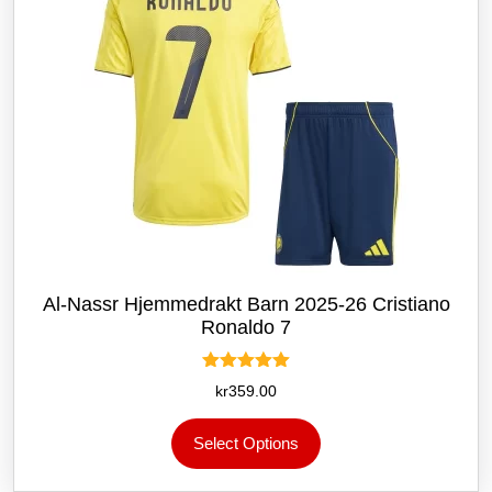
produktsiden
Al-Nassr Hjemmedrakt Barn 2025-26 Cristiano
Ronaldo 7
Vurdert
kr
359.00
5.00
av 5
Dette
Select Options
produktet
har