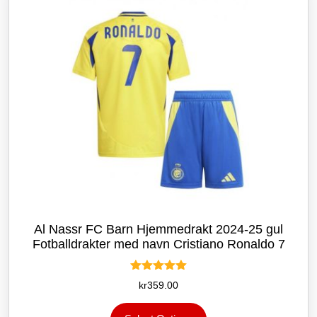
velges
på
produktsiden
Al Nassr FC Barn Hjemmedrakt 2024-25 gul
Fotballdrakter med navn Cristiano Ronaldo 7
Vurdert
kr
359.00
5.00
av 5
Dette