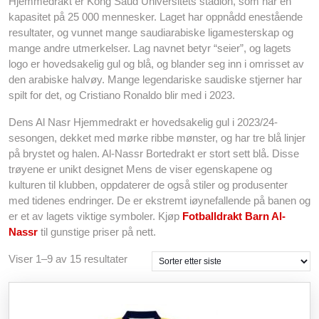
Hjemmedrakt er Kong Saud Universitets stadion, som har en
kapasitet på 25 000 mennesker. Laget har oppnådd enestående
resultater, og vunnet mange saudiarabiske ligamesterskap og
mange andre utmerkelser. Lag navnet betyr “seier”, og lagets
logo er hovedsakelig gul og blå, og blander seg inn i omrisset av
den arabiske halvøy. Mange legendariske saudiske stjerner har
spilt for det, og Cristiano Ronaldo blir med i 2023.
Dens Al Nasr Hjemmedrakt er hovedsakelig gul i 2023/24-
sesongen, dekket med mørke ribbe mønster, og har tre blå linjer
på brystet og halen. Al-Nassr Bortedrakt er stort sett blå. Disse
trøyene er unikt designet Mens de viser egenskapene og
kulturen til klubben, oppdaterer de også stiler og produsenter
med tidenes endringer. De er ekstremt iøynefallende på banen og
er et av lagets viktige symboler. Kjøp
Fotballdrakt Barn Al-
Nassr
til gunstige priser på nett.
Sortert
Viser 1–9 av 15 resultater
etter
siste