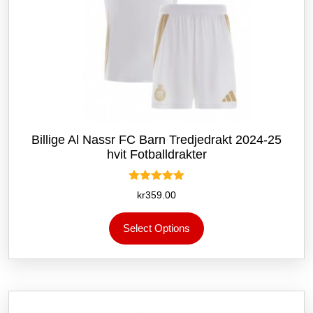
Billige Al Nassr FC Barn Tredjedrakt 2024-25
hvit Fotballdrakter
Vurdert
kr
359.00
5.00
av 5
Dette
Select Options
produktet
har
flere
varianter.
Alternativene
kan