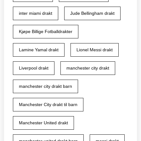
inter miami drakt
Jude Bellingham drakt
Kjøpe Billige Fotballdrakter
Lamine Yamal drakt
Lionel Messi drakt
Liverpool drakt
manchester city drakt
manchester city drakt barn
Manchester City drakt til barn
Manchester United drakt