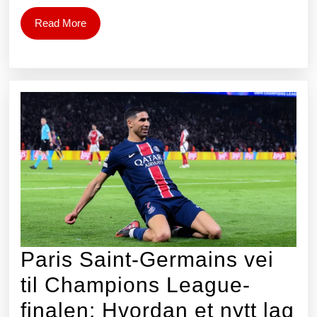
er
Read
Read More
More
alle
øyne
rettet
mot
lørdagens
Champions
League-
finale
i
Paris Saint-Germains vei
München
til Champions League-
finalen: Hvordan et nytt lag