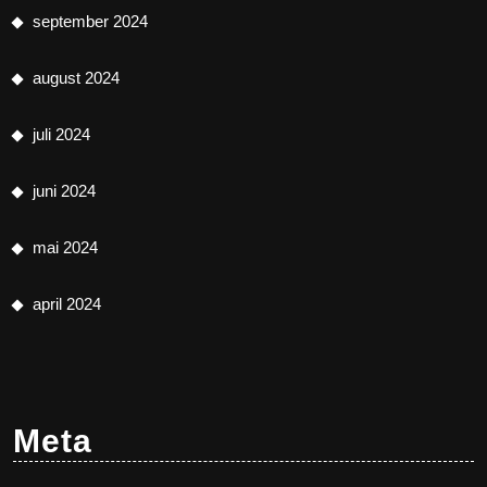
september 2024
august 2024
juli 2024
juni 2024
mai 2024
april 2024
Meta