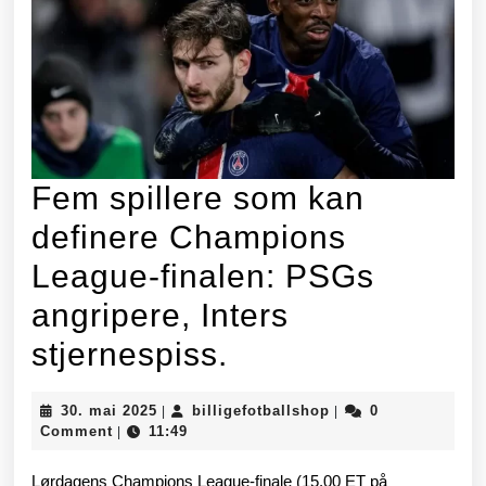
Fem spillere som kan
definere Champions
League-finalen: PSGs
angripere, Inters
Fem
stjernespiss.
spillere
30.
billigefotballshop
30. mai 2025
billigefotballshop
0
|
|
som
mai
Comment
11:49
|
2025
kan
Lørdagens Champions League-finale (15.00 ET på