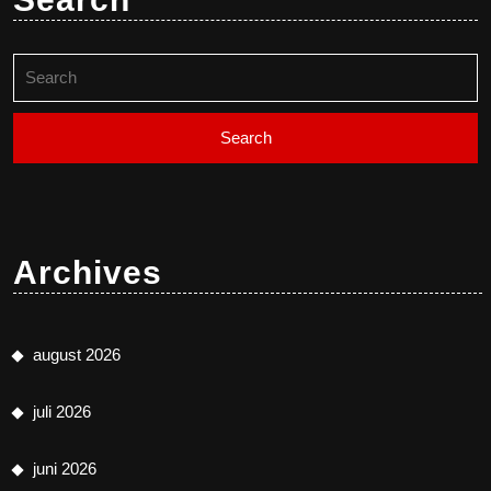
Search
for:
Archives
august 2026
juli 2026
juni 2026