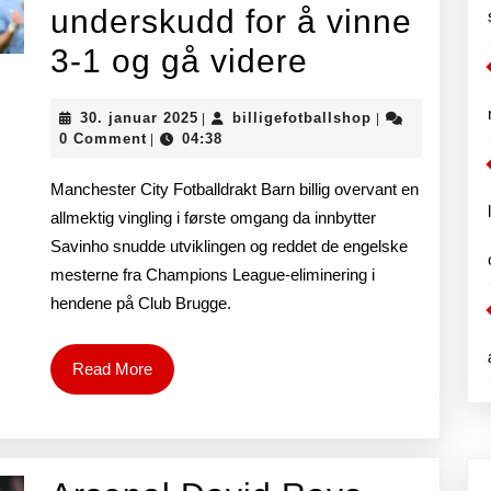
underskudd for å vinne
Manchester
3-1 og gå videre
City
30.
billigefotballs
30. januar 2025
billigefotballshop
|
|
reddet
januar
0 Comment
04:38
|
2025
av
Manchester City Fotballdrakt Barn billig overvant en
Savinho
allmektig vingling i første omgang da innbytter
Savinho snudde utviklingen og reddet de engelske
i
mesterne fra Champions League-eliminering i
Champions
hendene på Club Brugge.
League,
velter
Read
Read More
More
ett
mål