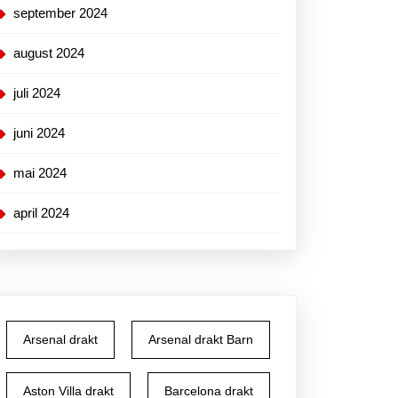
et
september 2024
august 2024
juli 2024
t
juni 2024
ster
mai 2024
z
april 2024
hop
er
ar
Arsenal drakt
Arsenal drakt Barn
Aston Villa drakt
Barcelona drakt