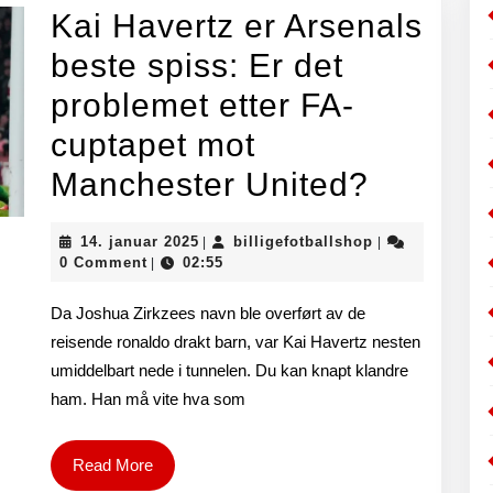
Kai Havertz er Arsenals
beste spiss: Er det
problemet etter FA-
cuptapet mot
Kai
Manchester United?
Havertz
14.
billigefotballs
14. januar 2025
billigefotballshop
|
|
er
januar
0 Comment
02:55
|
2025
Arsenal
Da Joshua Zirkzees navn ble overført av de
beste
reisende ronaldo drakt barn, var Kai Havertz nesten
umiddelbart nede i tunnelen. Du kan knapt klandre
spiss:
ham. Han må vite hva som
Er
det
Read
Read More
More