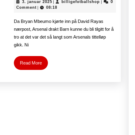
3.
billigefotballsh
3. januar 2025
billigefotballshop
0
målet
|
|
tilbake
januar
Comment
08:18
|
2025
på
Da Bryan Mbeumo kjørte inn på David Rayas
Brentford
nærpost, Arsenal drakt Barn kunne du bli tilgitt for å
tro at det var det så langt som Arsenals tittelløp
mens
gikk. Ni
Gunners
viser
Read
Read More
More
at
de
er
klare
for
Premier