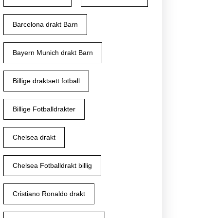
Barcelona drakt Barn
-
Bayern Munich drakt Barn
ne
Billige draktsett fotball
Billige Fotballdrakter
Chelsea drakt
Chelsea Fotballdrakt billig
op
r
rcoppa
Cristiano Ronaldo drakt
na