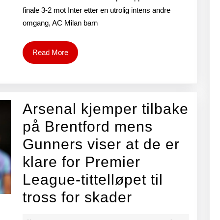
finale 3-2 mot Inter etter en utrolig intens andre
mot
omgang, AC Milan barn
Inter
etter
Read
Read More
More
et
vanvit
come
Arsenal kjemper tilbake
i
på Brentford mens
andr
Gunners viser at de er
omga
klare for Premier
og
League-tittelløpet til
Chris
Arsenal
tross for skader
Pulisi
kjemper