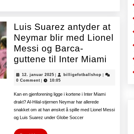
problem
etter
FA-
Luis Suarez antyder at
cuptape
Neymar blir med Lionel
mot
Messi og Barca-
Manche
Luis
guttene til Inter Miami
United?
Suare
12.
billigefotballs
12. januar 2025
billigefotballshop
|
|
antyd
januar
0 Comment
10:05
|
2025
at
Kan en gjenforening ligge i kortene i Inter Miami
Neym
drakt? Al-Hilal-stjernen Neymar har allerede
snakket om at han ønsket å spille med Lionel Messi
blir
og Luis Suarez under Globe Soccer
med