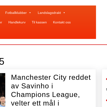
Fotballklubber
Landslagsdrakt
er
Handlekurv
Til kassen
Kontakt oss
5
Manchester City reddet
av Savinho i
Champions League,
velter ett mål i