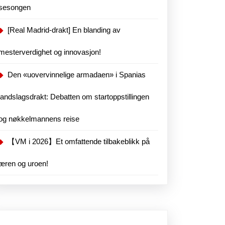
sesongen
[Real Madrid-drakt] En blanding av
mesterverdighet og innovasjon!
hop
Den «uovervinnelige armadaen» i Spanias
landslagsdrakt: Debatten om startoppstillingen
og nøkkelmannens reise
【VM i 2026】Et omfattende tilbakeblikk på
æren og uroen!