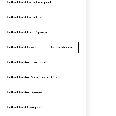
Fotballdrakt Barn Liverpool
Fotballdrakt Barn PSG
Fotballdrakt barn Spania
tig
Fotballdrakt Brasil
Fotballdrakter
back
Fotballdrakter Liverpool
e
Fotballdrakter Manchester City
ng
Fotballdrakter Spania
tian
Fotballdrakt Liverpool
c-