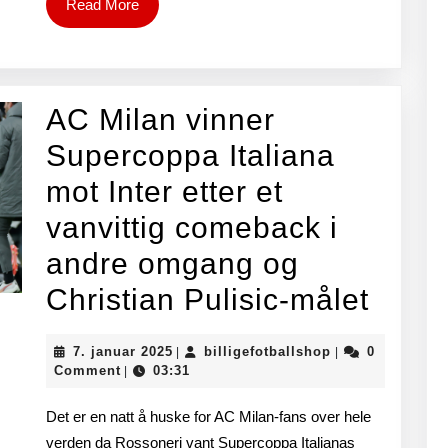
Lionel
Read
Read More
More
Messi
og
Barca
AC Milan vinner
gutte
Supercoppa Italiana
til
mot Inter etter et
Inter
vanvittig comeback i
Miami
andre omgang og
AC
Christian Pulisic-målet
Milan
7.
billigefotballsh
7. januar 2025
billigefotballshop
0
|
|
vinne
januar
Comment
03:31
|
2025
Supe
Det er en natt å huske for AC Milan-fans over hele
Italia
verden da Rossoneri vant Supercoppa Italianas