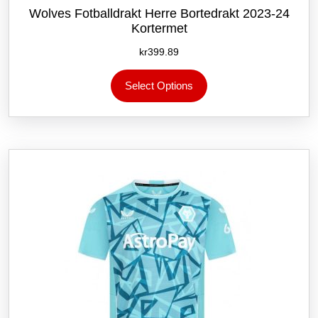
Wolves Fotballdrakt Herre Bortedrakt 2023-24
Kortermet
kr
399.89
Dette
Select Options
produktet
har
flere
varianter.
Alternativene
kan
velges
på
produktsiden