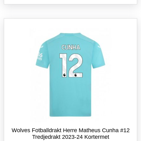
flere
varianter.
Alternativene
kan
velges
på
produktsiden
Wolves Fotballdrakt Herre Matheus Cunha #12
Tredjedrakt 2023-24 Kortermet