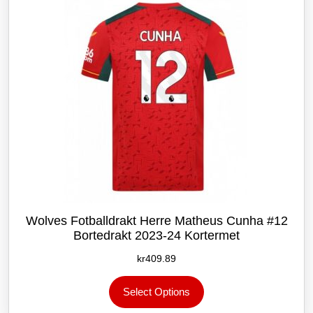
velges
på
produktsiden
Wolves Fotballdrakt Herre Matheus Cunha #12
Bortedrakt 2023-24 Kortermet
kr
409.89
Dette
Select Options
produktet
har