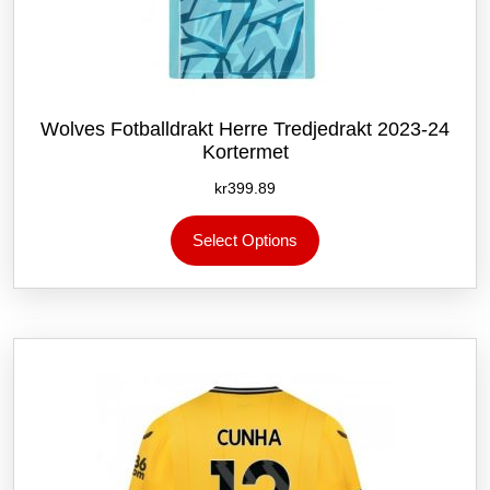
Wolves Fotballdrakt Herre Tredjedrakt 2023-24
Kortermet
kr
399.89
Dette
Select Options
produktet
har
flere
varianter.
Alternativene
kan
velges
på
produktsiden