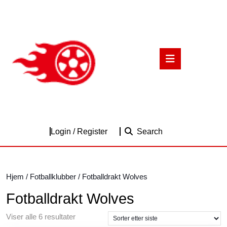
Skip
to
content
Skip
to
Open
content
Button
Login
Login / Register
Search
/
Register
Hjem
/
Fotballklubber
/ Fotballdrakt Wolves
Fotballdrakt Wolves
Sortert
Viser alle 6 resultater