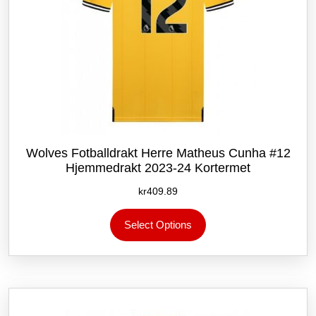
Wolves Fotballdrakt Herre Matheus Cunha #12
Hjemmedrakt 2023-24 Kortermet
kr
409.89
Dette
Select Options
produktet
har
flere
varianter.
Alternativene
kan