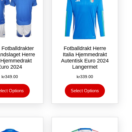
e Fotballdrakter
Fotballdrakt Herre
andslaget Herre
Italia Hjemmedrakt
ia Hjemmedrakt
Autentisk Euro 2024
Euro 2024
Langermet
kr
349.00
kr
339.00
Dette
Dette
lect Options
Select Options
produktet
produktet
har
har
flere
flere
varianter.
varianter.
Alternativene
Alternativene
kan
kan
velges
velges