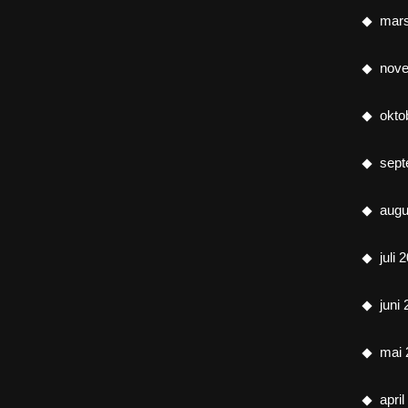
mar
nov
okto
sept
augu
juli 
juni
mai 
apri