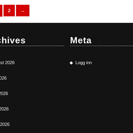
Alternativene
Alternativene
kan
kan
2
→
velges
velges
på
på
produktsiden
produktsiden
chives
Meta
st 2026
Logg inn
2026
 2026
2026
l 2026