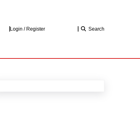
Login
Login / Register
Search
/
Register