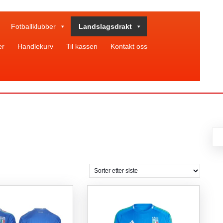
Fotballklubber
Landslagsdrakt
er
Handlekurv
Til kassen
Kontakt oss