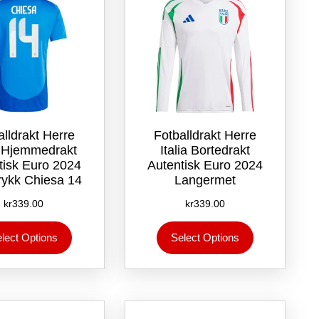
på
på
produktsiden
produktsiden
alldrakt Herre
Fotballdrakt Herre
ia Hjemmedrakt
Italia Bortedrakt
tisk Euro 2024
Autentisk Euro 2024
rykk Chiesa 14
Langermet
kr
339.00
kr
339.00
Dette
Dette
lect Options
Select Options
produktet
produktet
har
har
flere
flere
varianter.
varianter.
Alternativene
Alternativene
kan
kan