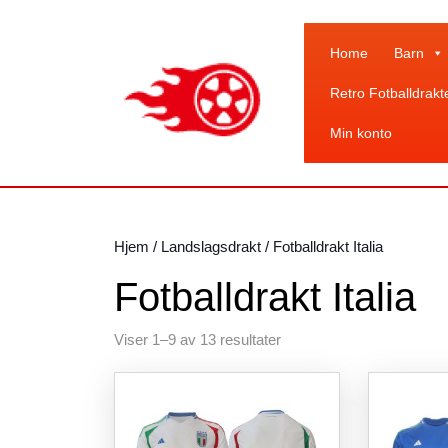
Skip
to
content
Home
Barn
Skip
Retro Fotballdrakt
to
content
Min konto
Hjem
/
Landslagsdrakt
/ Fotballdrakt Italia
Fotballdrakt Italia
Sortert
Viser 1–9 av 13 resultater
etter
siste