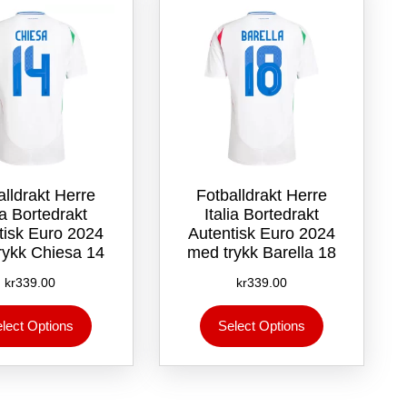
velges
velges
på
på
produktsiden
produktsiden
alldrakt Herre
Fotballdrakt Herre
lia Bortedrakt
Italia Bortedrakt
tisk Euro 2024
Autentisk Euro 2024
rykk Chiesa 14
med trykk Barella 18
kr
339.00
kr
339.00
Dette
Dette
lect Options
Select Options
produktet
produktet
har
har
flere
flere
varianter.
varianter.