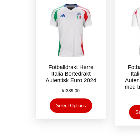
velges
på
produktsiden
Fotballdrakt Herre
Fotb
Italia Bortedrakt
Ita
Autentisk Euro 2024
Auten
med t
kr
339.00
Dette
Select Options
produktet
Se
har
flere
varianter.
Alternativene