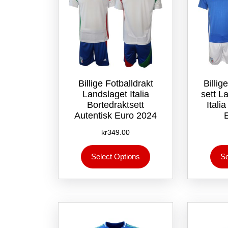
Billige Fotballdrakt
Billig
Landslaget Italia
sett L
Bortedraktsett
Ital
Autentisk Euro 2024
kr
349.00
Dette
Select Options
Se
produktet
har
flere
varianter.
Alternativene
kan
velges