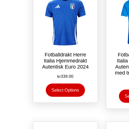
på
produktsiden
Fotballdrakt Herre
Fotb
Italia Hjemmedrakt
Ital
Autentisk Euro 2024
Auten
med t
kr
339.00
Dette
Select Options
produktet
Se
har
flere
varianter.
Alternativene
kan