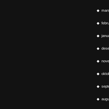
mar
febr
janu
des
nov
okto
sept
augu