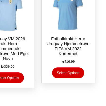
uay VM 2026
Fotballdrakt Herre
rakt Herre
Uruguay Hjemmetrøye
emmedrakt
FIFA VM 2022
ltrøye Med Eget
Kortermet
Navn
kr
416.99
kr
339.00
Dette
Select Options
Dette
produktet
lect Options
produktet
har
har
flere
flere
varianter.
varianter.
Alternativene
Alternativene
kan
kan
velges