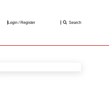
Login
Login / Register
Search
/
Register