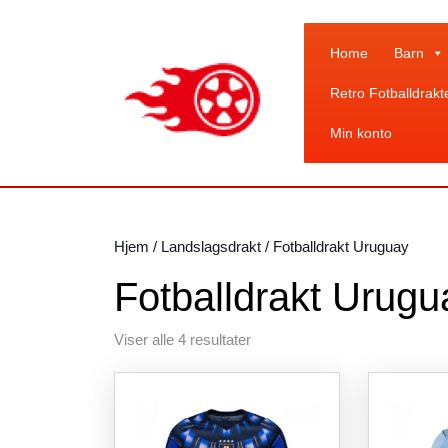
Skip
to
content
Home
Barn
Skip
Retro Fotballdrakt
to
content
Min konto
Hjem
/
Landslagsdrakt
/ Fotballdrakt Uruguay
Fotballdrakt Urugu
Sortert
Viser alle 4 resultater
etter
siste