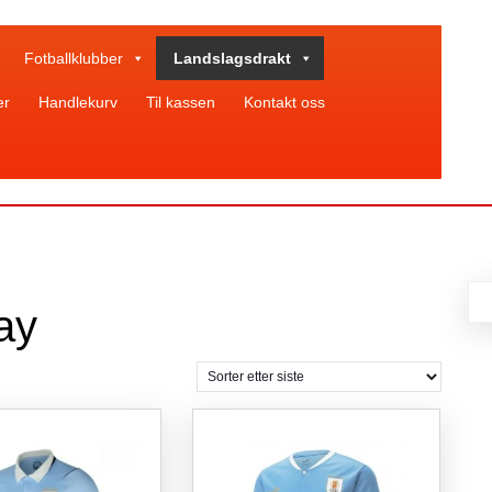
Fotballklubber
Landslagsdrakt
er
Handlekurv
Til kassen
Kontakt oss
ay