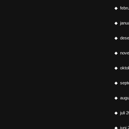
febr
janu
des
nov
okto
sept
augu
juli 
juni