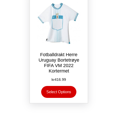
på
produktsiden
Fotballdrakt Herre
Uruguay Bortetrøye
FIFA VM 2022
Kortermet
kr
416.99
Dette
Select Options
produktet
har
flere
varianter.
Alternativene