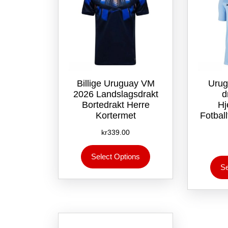
Billige Uruguay VM
Urug
2026 Landslagsdrakt
d
Bortedrakt Herre
Hj
Kortermet
Fotbal
kr
339.00
Dette
Select Options
produktet
Se
har
flere
varianter.
Alternativene
kan
velges