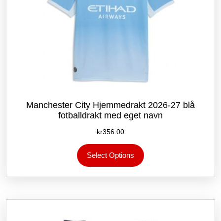
Manchester City Hjemmedrakt 2026-27 blå
fotballdrakt med eget navn
kr
356.00
Dette
Select Options
produktet
har
flere
varianter.
Alternativene
kan