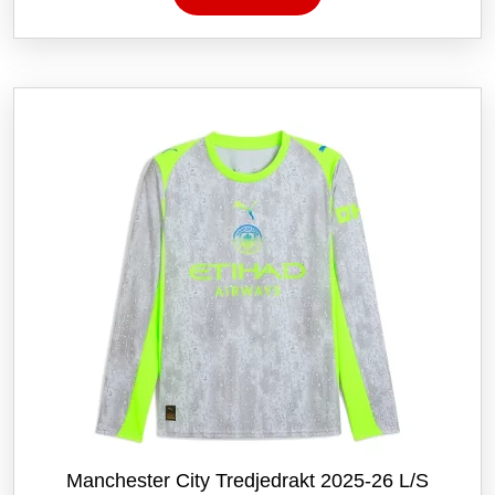
har
flere
varianter.
Alternativene
kan
velges
på
produktsiden
Manchester City Tredjedrakt 2025-26 L/S