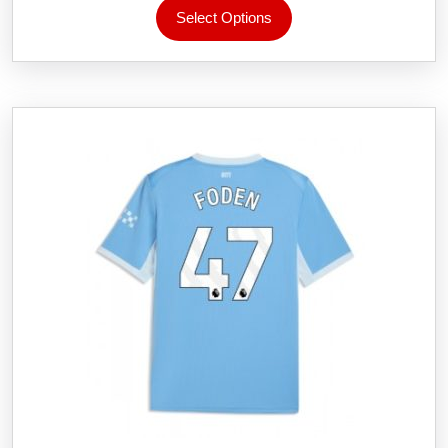
Select Options
produktet
har
flere
varianter.
Alternativene
kan
velges
på
produktsiden