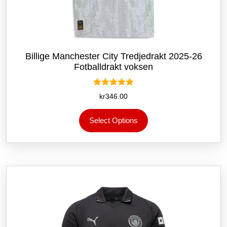
Billige Manchester City Tredjedrakt 2025-26
Fotballdrakt voksen
Vurdert
kr
346.00
5.00
av 5
Dette
Select Options
produktet
har
flere
varianter.
Alternativene
kan
velges
på
produktsiden