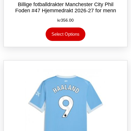
Billige fotballdrakter Manchester City Phil
Foden #47 Hjemmedrakt 2026-27 for menn
kr
356.00
Dette
Select Options
produktet
har
flere
varianter.
Alternativene
kan
velges
på
produktsiden