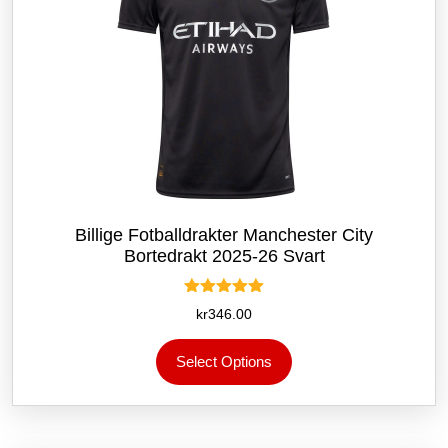
Billige Fotballdrakter Manchester City
Bortedrakt 2025-26 Svart
Vurdert
kr
346.00
5.00
av 5
Dette
Select Options
produktet
har
flere
varianter.