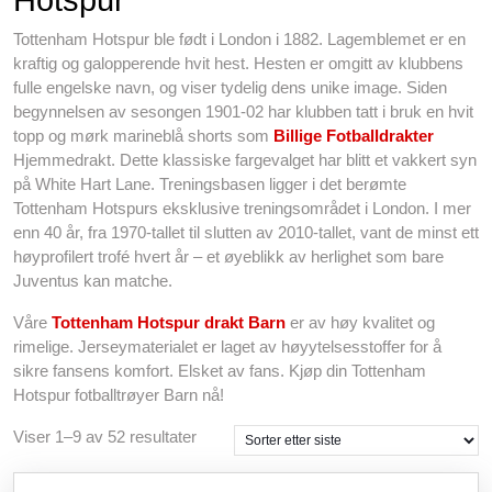
Hotspur
Tottenham Hotspur ble født i London i 1882. Lagemblemet er en
kraftig og galopperende hvit hest. Hesten er omgitt av klubbens
fulle engelske navn, og viser tydelig dens unike image. Siden
begynnelsen av sesongen 1901-02 har klubben tatt i bruk en hvit
topp og mørk marineblå shorts som
Billige Fotballdrakter
Hjemmedrakt. Dette klassiske fargevalget har blitt et vakkert syn
på White Hart Lane. Treningsbasen ligger i det berømte
Tottenham Hotspurs eksklusive treningsområdet i London. I mer
enn 40 år, fra 1970-tallet til slutten av 2010-tallet, vant de minst ett
høyprofilert trofé hvert år – et øyeblikk av herlighet som bare
Juventus kan matche.
Våre
Tottenham Hotspur drakt Barn
er av høy kvalitet og
rimelige. Jerseymaterialet er laget av høyytelsesstoffer for å
sikre fansens komfort. Elsket av fans. Kjøp din Tottenham
Hotspur fotballtrøyer Barn nå!
Sortert
Viser 1–9 av 52 resultater
etter
siste