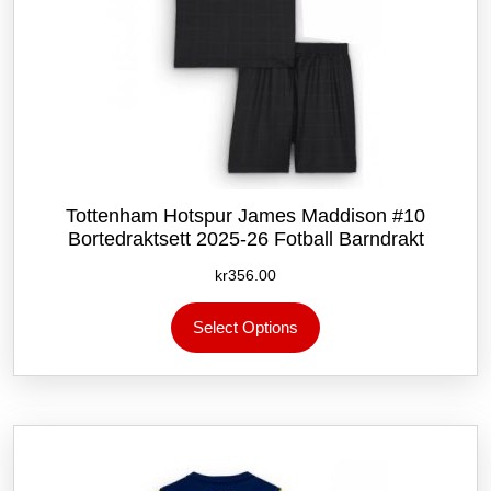
Tottenham Hotspur James Maddison #10
Bortedraktsett 2025-26 Fotball Barndrakt
kr
356.00
Dette
Select Options
produktet
har
flere
varianter.
Alternativene
kan
velges