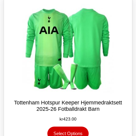
Tottenham Hotspur Keeper Hjemmedraktsett
2025-26 Fotballdrakt Barn
kr
423.00
Dette
Select Options
produktet