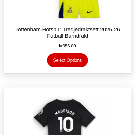
Tottenham Hotspur Tredjedraktsett 2025-26
Fotball Barndrakt
kr
356.00
Dette
Select Options
produktet
har
flere
varianter.
Alternativene
kan
velges
på
produktsiden