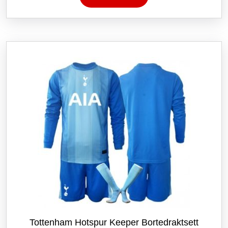
har
flere
varianter.
Alternativene
kan
velges
på
produktsiden
Tottenham Hotspur Keeper Bortedraktsett