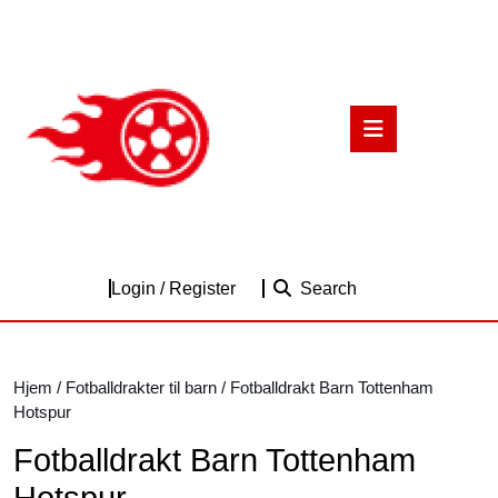
Skip
to
content
Skip
to
Open
content
Button
Login
Login / Register
Search
/
Register
Hjem
/
Fotballdrakter til barn
/ Fotballdrakt Barn Tottenham
Hotspur
Fotballdrakt Barn Tottenham