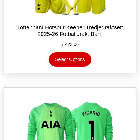
Tottenham Hotspur Keeper Tredjedraktsett
2025-26 Fotballdrakt Barn
kr
423.00
Dette
Select Options
produktet
har
flere
varianter.
Alternativene
kan
velges
på
produktsiden