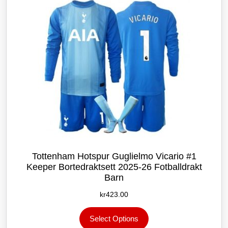
på
produktsiden
Tottenham Hotspur Guglielmo Vicario #1
Keeper Bortedraktsett 2025-26 Fotballdrakt
Barn
kr
423.00
Dette
Select Options
produktet