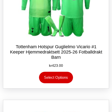
Tottenham Hotspur Guglielmo Vicario #1
Keeper Hjemmedraktsett 2025-26 Fotballdrakt
Barn
kr
423.00
Dette
Select Options
produktet
har
flere
varianter.
Alternativene
kan
velges