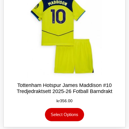
på
produktsiden
Tottenham Hotspur James Maddison #10
Tredjedraktsett 2025-26 Fotball Barndrakt
kr
356.00
Dette
Select Options
produktet
har
flere