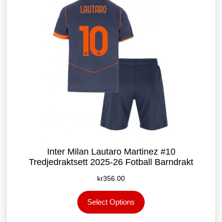
på
produktsiden
Inter Milan Lautaro Martinez #10
Tredjedraktsett 2025-26 Fotball Barndrakt
kr
356.00
Dette
Select Options
produktet
har