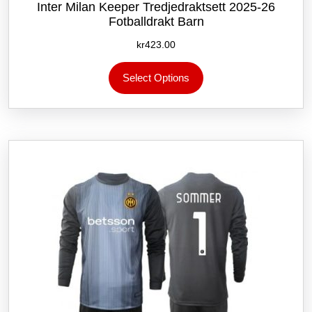
Inter Milan Keeper Tredjedraktsett 2025-26
Fotballdrakt Barn
kr
423.00
Dette
Select Options
produktet
har
flere
varianter.
Alternativene
kan
velges
på
produktsiden