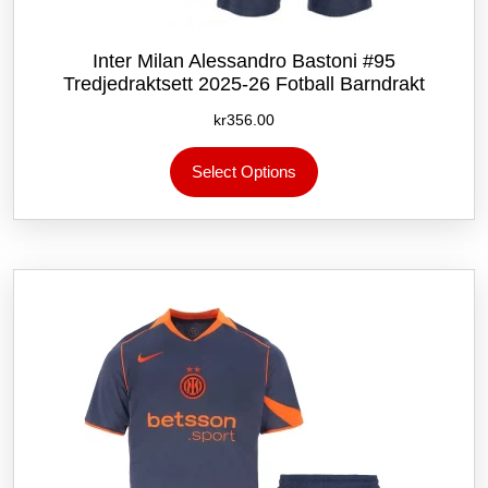
Inter Milan Alessandro Bastoni #95
Tredjedraktsett 2025-26 Fotball Barndrakt
kr
356.00
Dette
Select Options
produktet
har
flere
varianter.
Alternativene
kan
velges
på
produktsiden