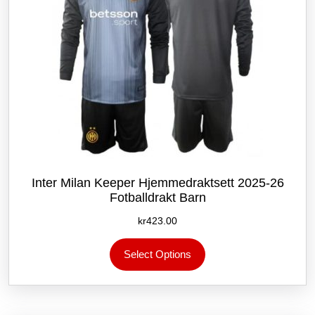
Inter Milan Keeper Hjemmedraktsett 2025-26
Fotballdrakt Barn
kr
423.00
Dette
Select Options
produktet
har
flere
varianter.