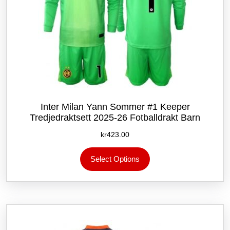
Inter Milan Yann Sommer #1 Keeper
Tredjedraktsett 2025-26 Fotballdrakt Barn
kr
423.00
Dette
Select Options
produktet
har
flere
varianter.
Alternativene
kan
velges