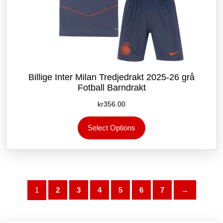
Billige Inter Milan Tredjedrakt 2025-26 grå
Fotball Barndrakt
kr
356.00
Dette
Select Options
produktet
har
flere
varianter.
Alternativene
kan
1
2
3
4
5
6
7
→
velges
på
produktsiden