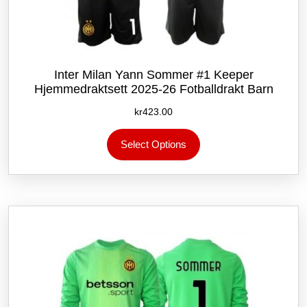
Inter Milan Yann Sommer #1 Keeper
Hjemmedraktsett 2025-26 Fotballdrakt Barn
kr
423.00
Dette
Select Options
produktet
har
flere
varianter.
Alternativene
kan
velges
på
produktsiden