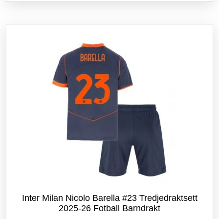
flere
varianter.
Alternativene
kan
velges
på
produktsiden
Inter Milan Nicolo Barella #23 Tredjedraktsett
2025-26 Fotball Barndrakt