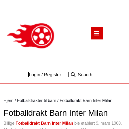
Skip
to
content
Skip
to
Open
content
Button
Login
Login / Register
Search
/
Register
Hjem
/
Fotballdrakter til barn
/ Fotballdrakt Barn Inter Milan
Fotballdrakt Barn Inter Milan
Billige
Fotballdrakt Barn Inter Milan
ble etablert 9. mars 1908.