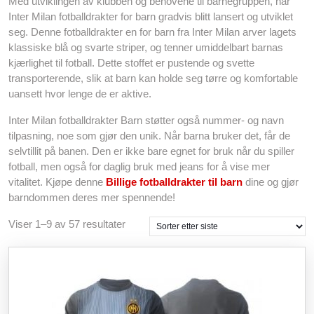
Med utviklingen av klubben og behovene til barnegruppen, har
Inter Milan fotballdrakter for barn gradvis blitt lansert og utviklet
seg. Denne fotballdrakter en for barn fra Inter Milan arver lagets
klassiske blå og svarte striper, og tenner umiddelbart barnas
kjærlighet til fotball. Dette stoffet er pustende og svette
transporterende, slik at barn kan holde seg tørre og komfortable
uansett hvor lenge de er aktive.
Inter Milan fotballdrakter Barn støtter også nummer- og navn
tilpasning, noe som gjør den unik. Når barna bruker det, får de
selvtillit på banen. Den er ikke bare egnet for bruk når du spiller
fotball, men også for daglig bruk med jeans for å vise mer
vitalitet. Kjøpe denne
Billige fotballdrakter til barn
dine og gjør
barndommen deres mer spennende!
Sortert
Viser 1–9 av 57 resultater
etter
siste