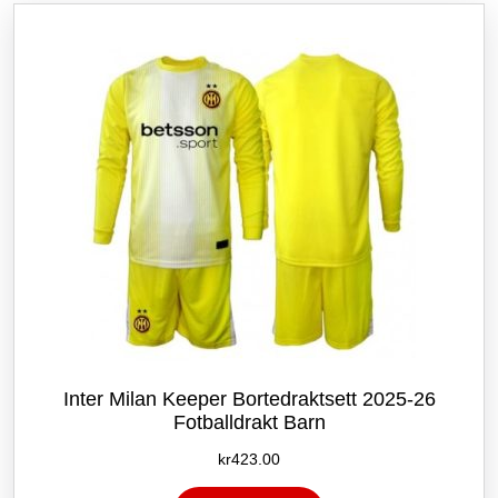
Alternativene
kan
velges
på
produktsiden
Inter Milan Keeper Bortedraktsett 2025-26
Fotballdrakt Barn
kr
423.00
Dette