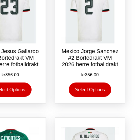
 Jesus Gallardo
Mexico Jorge Sanchez
Bortedrakt VM
#2 Bortedrakt VM
rre fotballdrakt
2026 herre fotballdrakt
kr
356.00
kr
356.00
Dette
Dette
lect Options
Select Options
produktet
produktet
har
har
flere
flere
varianter.
varianter.
Alternativene
Alternativene
kan
kan
velges
velges
på
på