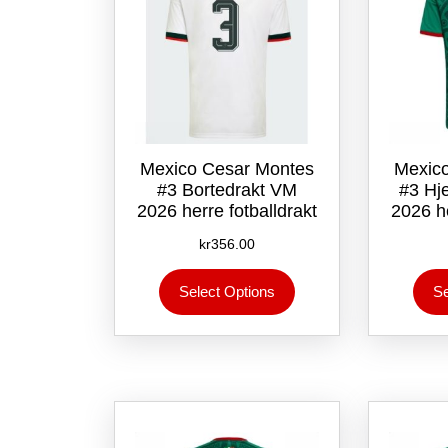
produktsiden
Mexico Cesar Montes
Mexic
#3 Bortedrakt VM
#3 Hj
2026 herre fotballdrakt
2026 he
kr
356.00
Dette
Select Options
Se
produktet
har
flere
varianter.
Alternativene
kan
velges