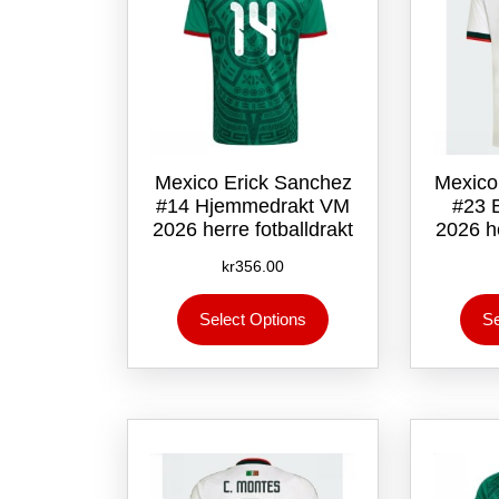
Mexico Erick Sanchez
Mexico
#14 Hjemmedrakt VM
#23 
2026 herre fotballdrakt
2026 he
kr
356.00
Dette
Select Options
Se
produktet
har
flere
varianter.
Alternativene
kan
velges
på