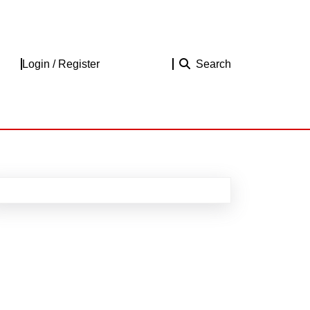
Login
Login / Register
Search
/
Register