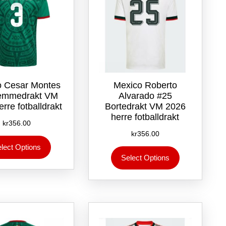
produktsiden
produktsiden
o Cesar Montes
Mexico Roberto
emmedrakt VM
Alvarado #25
rre fotballdrakt
Bortedrakt VM 2026
herre fotballdrakt
kr
356.00
kr
356.00
Dette
lect Options
Dette
produktet
Select Options
produktet
har
har
flere
flere
varianter.
varianter.
Alternativene
Alternativene
kan
kan
velges