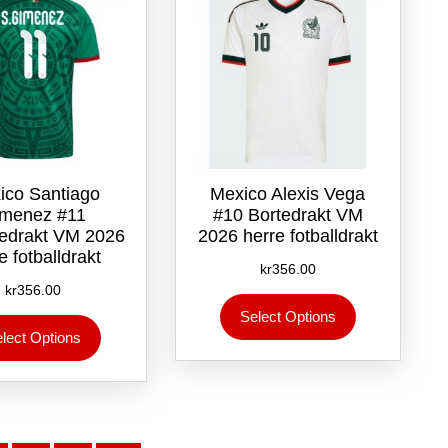
velges
på
på
produktsiden
produktsiden
ico Santiago
Mexico Alexis Vega
menez #11
#10 Bortedrakt VM
drakt VM 2026
2026 herre fotballdrakt
e fotballdrakt
kr
356.00
kr
356.00
Dette
Select Options
Dette
produktet
lect Options
produktet
har
har
flere
flere
varianter.
varianter.
Alternativene
Alternativene
kan