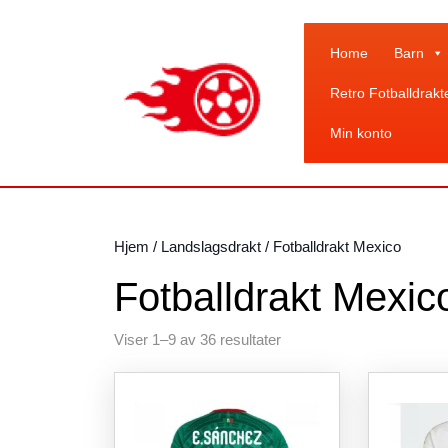
Skip
to
content
Home
Barn
Skip
Retro Fotballdrakt
to
content
Min konto
Hjem
/
Landslagsdrakt
/ Fotballdrakt Mexico
Fotballdrakt Mexic
Sortert
Viser 1–9 av 36 resultater
etter
siste