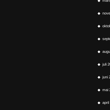
mar
nov
okto
sept
augu
juli 
juni
mai 
apri