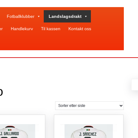
Fotballklubber
Landslagsdrakt
er
Handlekurv
Til kassen
Kontakt oss
o