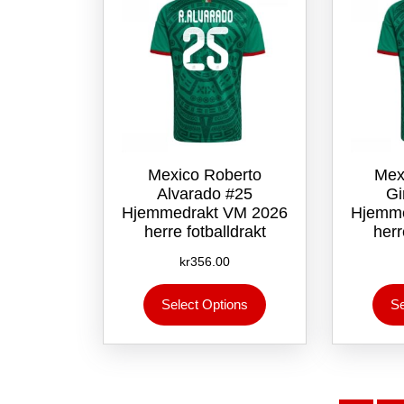
på
produktsiden
Mexico Roberto
Mex
Alvarado #25
Gi
Hjemmedrakt VM 2026
Hjemme
herre fotballdrakt
herr
kr
356.00
Dette
Select Options
Se
produktet
har
flere
varianter.
Alternativene