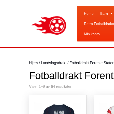
Skip
to
content
Home
Barn
Skip
Retro Fotballdrakt
to
content
Min konto
Hjem
/
Landslagsdrakt
/ Fotballdrakt Forente Stater
Fotballdrakt Forent
Sortert
Viser 1–9 av 64 resultater
etter
siste