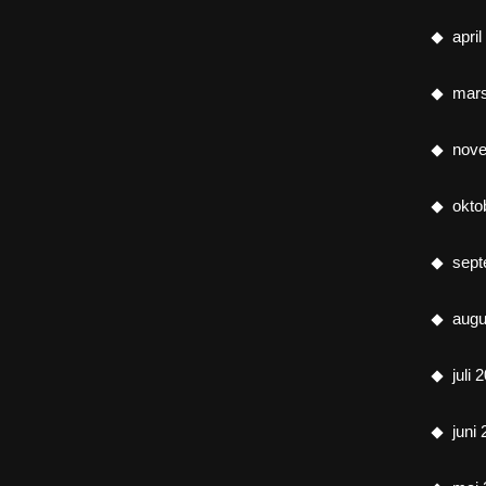
apri
mar
nov
okto
sept
augu
juli 
juni