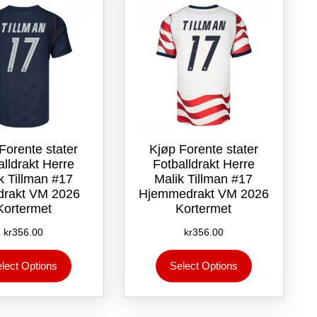
velges
velges
på
på
produktsiden
produktsiden
Forente stater
Kjøp Forente stater
alldrakt Herre
Fotballdrakt Herre
k Tillman #17
Malik Tillman #17
drakt VM 2026
Hjemmedrakt VM 2026
Kortermet
Kortermet
kr
356.00
kr
356.00
Dette
Dette
lect Options
Select Options
produktet
produktet
har
har
flere
flere
varianter.
varianter.