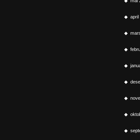
mai 
apri
mar
febr
janu
des
nov
okto
sept