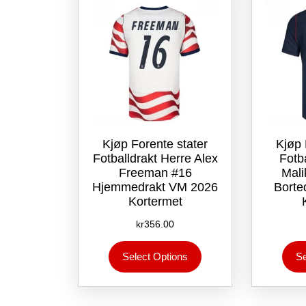
på
produktsiden
Kjøp Forente stater
Kjøp 
Fotballdrakt Herre Alex
Fotb
Freeman #16
Mali
Hjemmedrakt VM 2026
Borte
Kortermet
kr
356.00
Dette
Select Options
Se
produktet
har
flere
varianter.