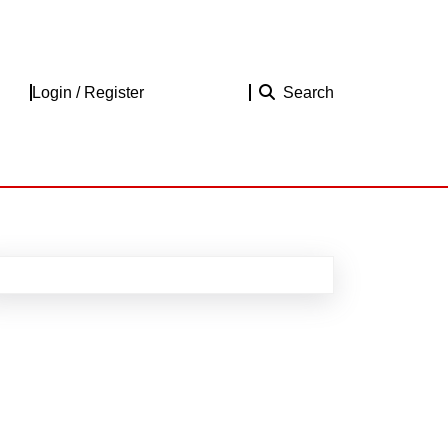
Login
Login / Register
Search
/
Register