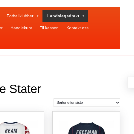
Fotballklubber
Landslagsdrakt
er
Handlekurv
Til kassen
Kontakt oss
e Stater