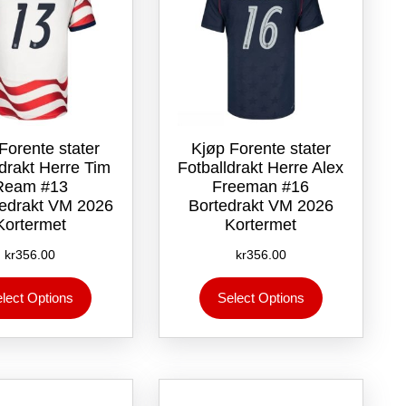
Forente stater
Kjøp Forente stater
ldrakt Herre Tim
Fotballdrakt Herre Alex
Ream #13
Freeman #16
drakt VM 2026
Bortedrakt VM 2026
Kortermet
Kortermet
kr
356.00
kr
356.00
Dette
Dette
lect Options
Select Options
produktet
produktet
har
har
flere
flere
varianter.
varianter.
Alternativene
Alternativene
kan
kan