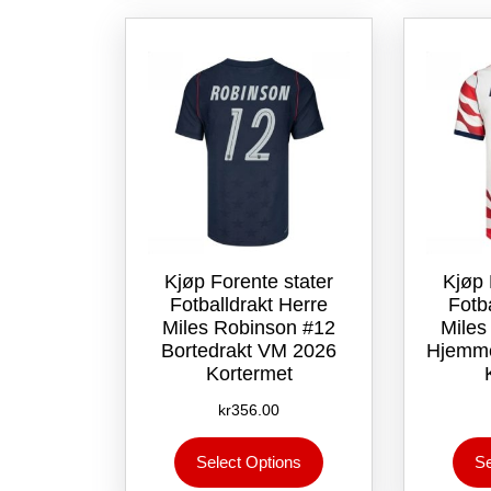
Alternativene
kan
velges
på
produktsiden
Kjøp Forente stater
Kjøp 
Fotballdrakt Herre
Fotb
Miles Robinson #12
Miles
Bortedrakt VM 2026
Hjemme
Kortermet
kr
356.00
Dette
Select Options
Se
produktet
har