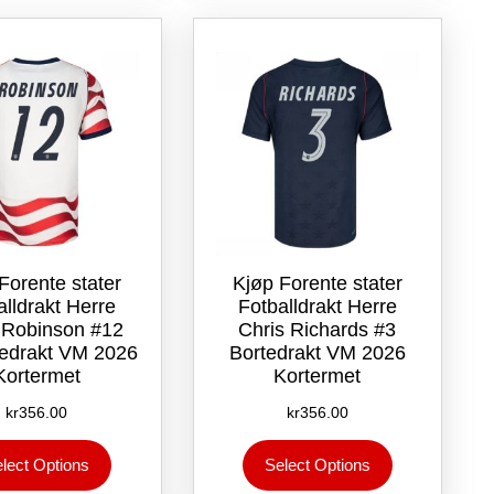
Alternativene
Alternativene
kan
kan
velges
velges
på
på
produktsiden
produktsiden
Forente stater
Kjøp Forente stater
alldrakt Herre
Fotballdrakt Herre
 Robinson #12
Chris Richards #3
drakt VM 2026
Bortedrakt VM 2026
Kortermet
Kortermet
kr
356.00
kr
356.00
Dette
Dette
lect Options
Select Options
produktet
produktet
har
har