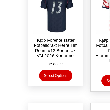
Kjøp Forente stater
Kjøp 
Fotballdrakt Herre Tim
Fotbal
Ream #13 Bortedrakt
VM 2026 Kortermet
Hjemme
kr
356.00
Dette
Select Options
produktet
Se
har
flere
varianter.
Alternativene
kan
velges