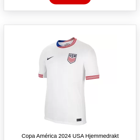
har
flere
varianter.
Alternativene
kan
velges
på
produktsiden
Copa América 2024 USA Hjemmedrakt