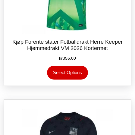
Kjøp Forente stater Fotballdrakt Herre Keeper
Hjemmedrakt VM 2026 Kortermet
kr
356.00
Dette
Select Options
produktet
har
flere
varianter.
Alternativene
kan
velges
på
produktsiden