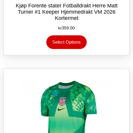
Kjøp Forente stater Fotballdrakt Herre Matt
Turner #1 Keeper Hjemmedrakt VM 2026
Kortermet
kr
359.00
Dette
Select Options
produktet
har
flere
varianter.
Alternativene
kan
velges
på
produktsiden