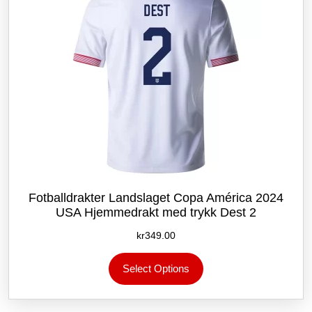
produktsiden
Fotballdrakter Landslaget Copa América 2024
USA Hjemmedrakt med trykk Dest 2
kr
349.00
Dette
Select Options
produktet
har
flere