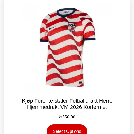
kan
velges
på
produktsiden
Kjøp Forente stater Fotballdrakt Herre
Hjemmedrakt VM 2026 Kortermet
kr
356.00
Dette
Select Options
produktet