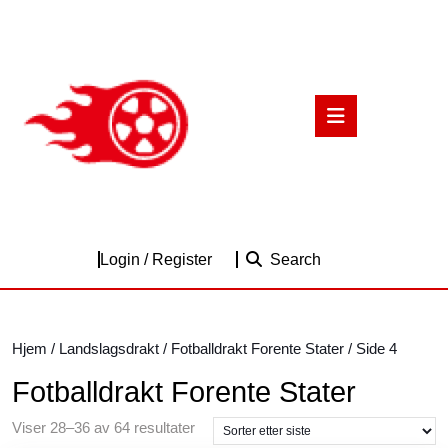
Skip
to
content
Skip
to
Open
content
Button
Login
Login / Register
Search
/
Register
Hjem
/
Landslagsdrakt
/
Fotballdrakt Forente Stater
/ Side 4
Fotballdrakt Forente Stater
Sortert
Viser 28–36 av 64 resultater