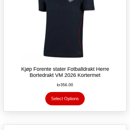
Kjøp Forente stater Fotballdrakt Herre
Bortedrakt VM 2026 Kortermet
kr
356.00
Dette
Select Options
produktet
har
flere
varianter.
Alternativene