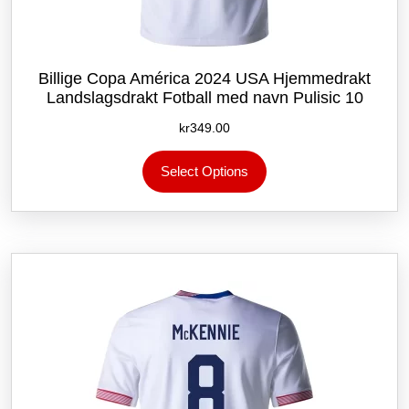
Billige Copa América 2024 USA Hjemmedrakt
Landslagsdrakt Fotball med navn Pulisic 10
kr
349.00
Dette
Select Options
produktet
har
flere
varianter.
Alternativene
kan
velges
på
produktsiden