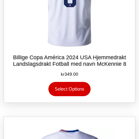
Billige Copa América 2024 USA Hjemmedrakt
Landslagsdrakt Fotball med navn McKennie 8
kr
349.00
Dette
Select Options
produktet
har
flere
varianter.
Alternativene
kan
velges
på