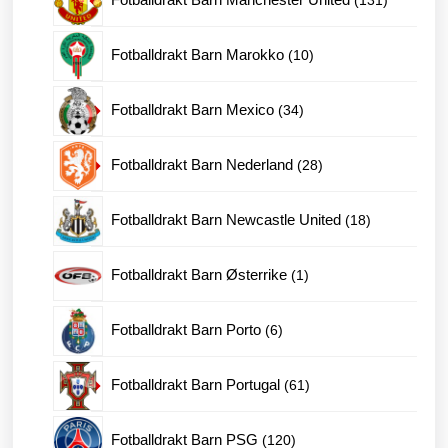
produkter
10
Fotballdrakt Barn Marokko
10
produkter
34
Fotballdrakt Barn Mexico
34
produkter
28
Fotballdrakt Barn Nederland
28
produkter
18
Fotballdrakt Barn Newcastle United
18
produkter
1
Fotballdrakt Barn Østerrike
1
produkt
6
Fotballdrakt Barn Porto
6
produkter
61
Fotballdrakt Barn Portugal
61
produkter
120
Fotballdrakt Barn PSG
120