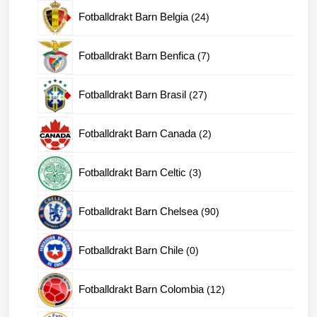
produkter
24
Fotballdrakt Barn Belgia
24
produkter
7
Fotballdrakt Barn Benfica
7
produkter
27
Fotballdrakt Barn Brasil
27
produkter
2
Fotballdrakt Barn Canada
2
produkter
3
Fotballdrakt Barn Celtic
3
produkter
90
Fotballdrakt Barn Chelsea
90
produkter
0
Fotballdrakt Barn Chile
0
produkter
12
Fotballdrakt Barn Colombia
12
produkter