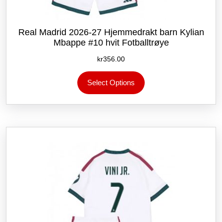
Real Madrid 2026-27 Hjemmedrakt barn Kylian
Mbappe #10 hvit Fotballtrøye
kr
356.00
Dette
Select Options
produktet
har
flere
varianter.
Alternativene
kan
velges
på
produktsiden