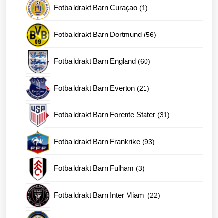
1
Fotballdrakt Barn Curaçao
1
produkt
56
Fotballdrakt Barn Dortmund
56
produkter
60
Fotballdrakt Barn England
60
produkter
21
Fotballdrakt Barn Everton
21
produkter
31
Fotballdrakt Barn Forente Stater
31
produkter
93
Fotballdrakt Barn Frankrike
93
produkter
3
Fotballdrakt Barn Fulham
3
produkter
22
Fotballdrakt Barn Inter Miami
22
produkter