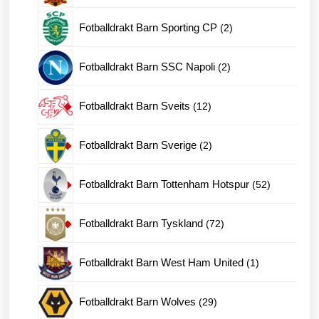
produkter
2
Fotballdrakt Barn Sporting CP
2
produkter
2
Fotballdrakt Barn SSC Napoli
2
produkter
12
Fotballdrakt Barn Sveits
12
produkter
2
Fotballdrakt Barn Sverige
2
produkter
52
Fotballdrakt Barn Tottenham Hotspur
52
produkter
72
Fotballdrakt Barn Tyskland
72
produkter
1
Fotballdrakt Barn West Ham United
1
produkt
29
Fotballdrakt Barn Wolves
29