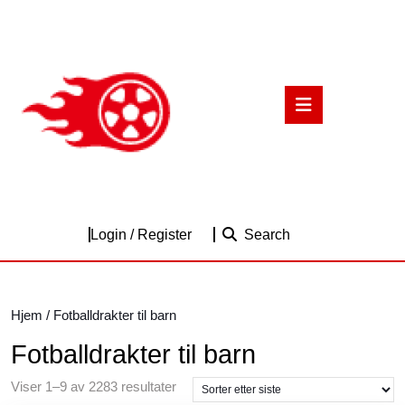
Skip
to
content
Skip
to
Open
content
Button
Login
Login / Register
Search
/
Register
Hjem
/ Fotballdrakter til barn
Fotballdrakter til barn
Sortert
Viser 1–9 av 2283 resultater