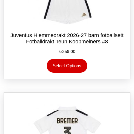
Juventus Hjemmedrakt 2026-27 barn fotballsett
Fotballdrakt Teun Koopmeiners #8
kr
359.00
Dette
Select Options
produktet
har
flere
varianter.
Alternativene
kan
velges
på
produktsiden