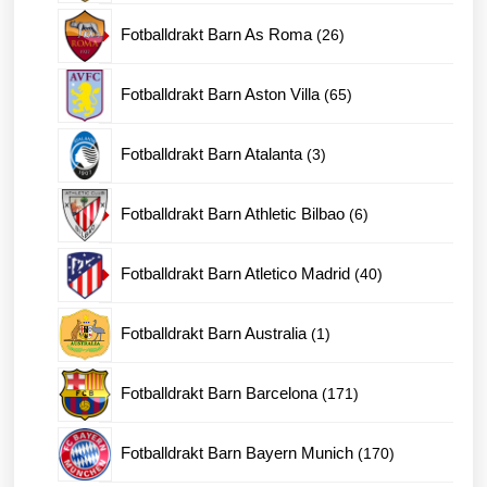
produkter
26
Fotballdrakt Barn As Roma
26
produkter
65
Fotballdrakt Barn Aston Villa
65
produkter
3
Fotballdrakt Barn Atalanta
3
produkter
6
Fotballdrakt Barn Athletic Bilbao
6
produkter
40
Fotballdrakt Barn Atletico Madrid
40
produkter
1
Fotballdrakt Barn Australia
1
produkt
171
Fotballdrakt Barn Barcelona
171
produkter
170
Fotballdrakt Barn Bayern Munich
170