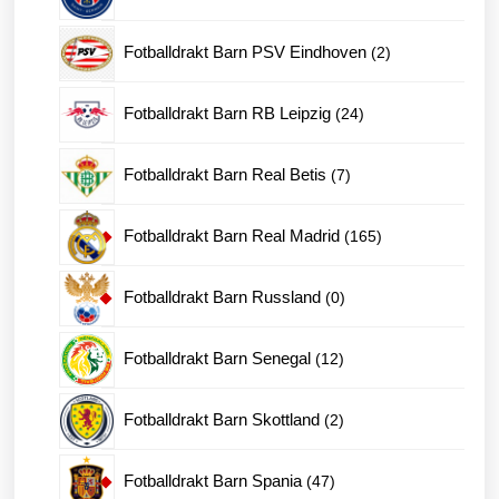
produkter
2
Fotballdrakt Barn PSV Eindhoven
2
produkter
24
Fotballdrakt Barn RB Leipzig
24
produkter
7
Fotballdrakt Barn Real Betis
7
produkter
165
Fotballdrakt Barn Real Madrid
165
produkter
0
Fotballdrakt Barn Russland
0
produkter
12
Fotballdrakt Barn Senegal
12
produkter
2
Fotballdrakt Barn Skottland
2
produkter
47
Fotballdrakt Barn Spania
47