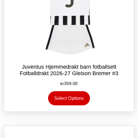
Juventus Hjemmedrakt barn fotballsett
Fotballdrakt 2026-27 Gleison Bremer #3
kr
359.00
Dette
Select Options
produktet
har
flere
varianter.
Alternativene
kan