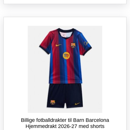
flere
varianter.
Alternativene
kan
velges
på
produktsiden
Billige fotballdrakter til Barn Barcelona
Hjemmedrakt 2026-27 med shorts