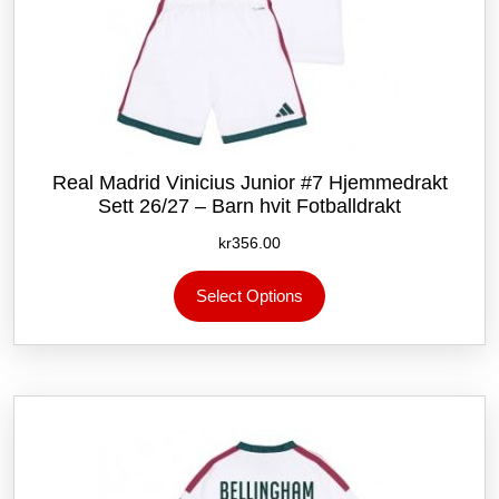
Real Madrid Vinicius Junior #7 Hjemmedrakt
Sett 26/27 – Barn hvit Fotballdrakt
kr
356.00
Dette
Select Options
produktet
har
flere
varianter.
Alternativene
kan
velges
på
produktsiden