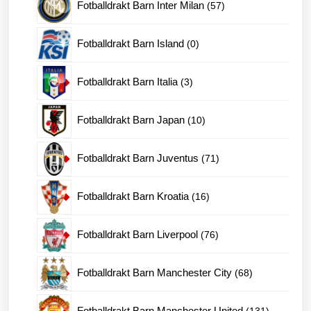
57
Fotballdrakt Barn Inter Milan
57
produkter
0
Fotballdrakt Barn Island
0
produkter
3
Fotballdrakt Barn Italia
3
produkter
10
Fotballdrakt Barn Japan
10
produkter
71
Fotballdrakt Barn Juventus
71
produkter
16
Fotballdrakt Barn Kroatia
16
produkter
76
Fotballdrakt Barn Liverpool
76
produkter
68
Fotballdrakt Barn Manchester City
68
produkter
131
Fotballdrakt Barn Manchester United
131