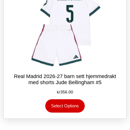
Real Madrid 2026-27 barn sett hjemmedrakt
med shorts Jude Bellingham #5
kr
356.00
Dette
Select Options
produktet
har
flere
varianter.