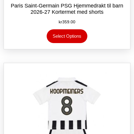
Paris Saint-Germain PSG Hjemmedrakt til barn
2026-27 Kortermet med shorts
kr
359.00
Dette
Select Options
produktet
har
flere
varianter.
Alternativene
kan
velges
på
produktsiden