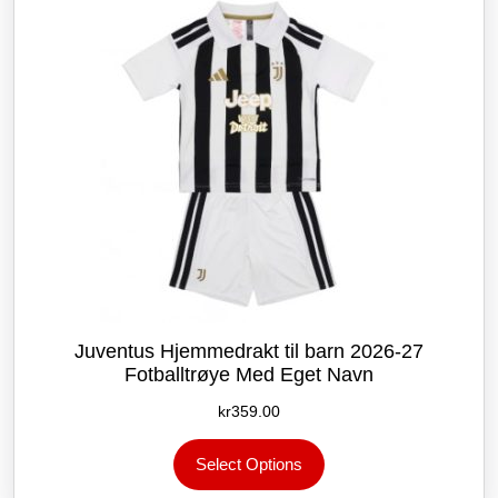
velges
på
produktsiden
Juventus Hjemmedrakt til barn 2026-27
Fotballtrøye Med Eget Navn
kr
359.00
Dette
Select Options
produktet
har