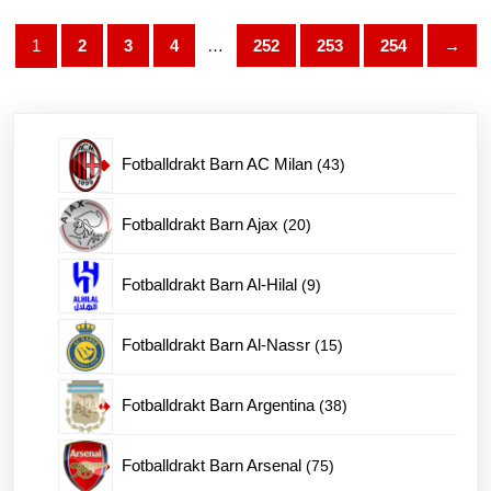
Alternativene
kan
1
2
3
4
…
252
253
254
→
velges
på
produktsiden
43
Fotballdrakt Barn AC Milan
43
produkter
20
Fotballdrakt Barn Ajax
20
produkter
9
Fotballdrakt Barn Al-Hilal
9
produkter
15
Fotballdrakt Barn Al-Nassr
15
produkter
38
Fotballdrakt Barn Argentina
38
produkter
75
Fotballdrakt Barn Arsenal
75