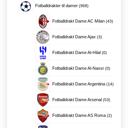
968
Fotballdrakter til damer
968
produkter
43
Fotballdrakt Dame AC Milan
43
produkte
3
Fotballdrakt Dame Ajax
3
produkter
0
Fotballdrakt Dame Al-Hilal
0
produkter
0
Fotballdrakt Dame Al-Nassr
0
produkter
14
Fotballdrakt Dame Argentina
14
produkte
53
Fotballdrakt Dame Arsenal
53
produkter
2
Fotballdrakt Dame AS Roma
2
produkter