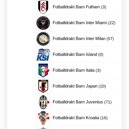
produkter
3
Fotballdrakt Barn Fulham
3
produkter
22
Fotballdrakt Barn Inter Miami
22
produkt
57
Fotballdrakt Barn Inter Milan
57
produkte
0
Fotballdrakt Barn Island
0
produkter
3
Fotballdrakt Barn Italia
3
produkter
10
Fotballdrakt Barn Japan
10
produkter
71
Fotballdrakt Barn Juventus
71
produkter
16
Fotballdrakt Barn Kroatia
16