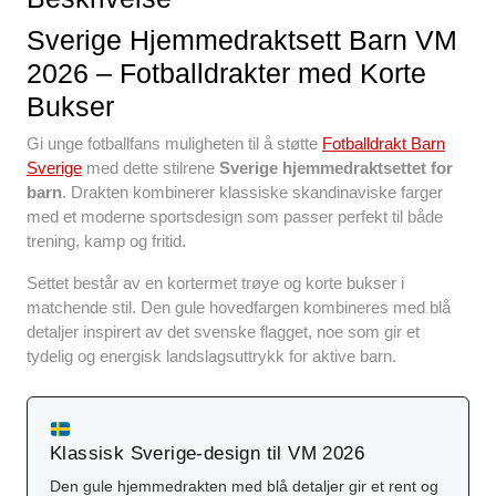
o
p
Sverige Hjemmedraktsett Barn VM
o
p
2026 – Fotballdrakter med Korte
k
Bukser
Gi unge fotballfans muligheten til å støtte
Fotballdrakt Barn
Sverige
med dette stilrene
Sverige hjemmedraktsettet for
barn
. Drakten kombinerer klassiske skandinaviske farger
med et moderne sportsdesign som passer perfekt til både
trening, kamp og fritid.
Settet består av en kortermet trøye og korte bukser i
matchende stil. Den gule hovedfargen kombineres med blå
detaljer inspirert av det svenske flagget, noe som gir et
tydelig og energisk landslagsuttrykk for aktive barn.
Klassisk Sverige-design til VM 2026
Den gule hjemmedrakten med blå detaljer gir et rent og