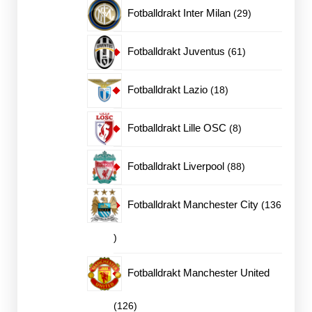
produkter
29
Fotballdrakt Inter Milan
29
produkter
61
Fotballdrakt Juventus
61
produkter
18
Fotballdrakt Lazio
18
produkter
8
Fotballdrakt Lille OSC
8
produkter
88
Fotballdrakt Liverpool
88
produkter
Fotballdrakt Manchester City
136
136
produkter
Fotballdrakt Manchester United
126
126