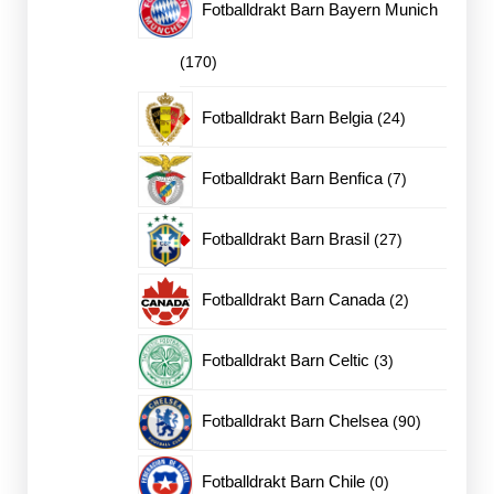
Fotballdrakt Barn Bayern Munich
170
170
produkter
24
Fotballdrakt Barn Belgia
24
produkter
7
Fotballdrakt Barn Benfica
7
produkter
27
Fotballdrakt Barn Brasil
27
produkter
2
Fotballdrakt Barn Canada
2
produkter
3
Fotballdrakt Barn Celtic
3
produkter
90
Fotballdrakt Barn Chelsea
90
produkter
0
Fotballdrakt Barn Chile
0