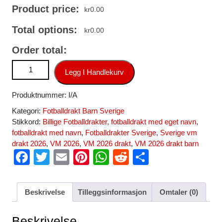
Product price:
kr
0.00
Total options:
kr
0.00
Order total:
Sverige Hjemmedraktsett Barn VM 2026 Fotballdrakter Korte
Legg I Handlekurv
bukser antall
Produktnummer:
I/A
Kategori:
Fotballdrakt Barn Sverige
Stikkord:
Billige Fotballdrakter
,
fotballdrakt med eget navn
,
fotballdrakt med navn
,
Fotballdrakter Sverige
,
Sverige vm
drakt 2026
,
VM 2026
,
VM 2026 drakt
,
VM 2026 drakt barn
F
T
E
Pi
W
R
S
a
wi
m
nt
h
e
h
c
tt
ail
er
at
d
ar
Beskrivelse
Tilleggsinformasjon
Omtaler (0)
e
er
e
s
di
e
b
st
A
t
Beskrivelse