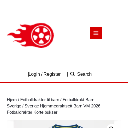
Skip
to
content
Skip
to
Open
content
Button
Login
Login / Register
Search
/
Register
Hjem
/
Fotballdrakter til barn
/
Fotballdrakt Barn
Sverige
/ Sverige Hjemmedraktsett Barn VM 2026
Fotballdrakter Korte bukser