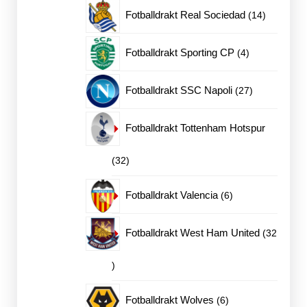
produkter
14
Fotballdrakt Real Sociedad
14
produkter
4
Fotballdrakt Sporting CP
4
produkter
27
Fotballdrakt SSC Napoli
27
produkter
Fotballdrakt Tottenham Hotspur
32
32
produkter
6
Fotballdrakt Valencia
6
produkter
Fotballdrakt West Ham United
32
32
produkter
6
Fotballdrakt Wolves
6