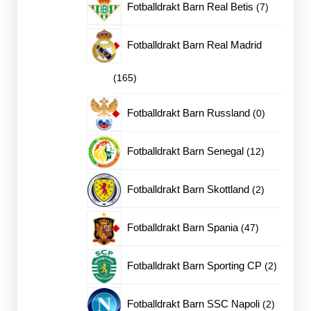
7
Fotballdrakt Barn Real Betis
7
produkter
Fotballdrakt Barn Real Madrid
165
165
produkter
0
Fotballdrakt Barn Russland
0
produkter
12
Fotballdrakt Barn Senegal
12
produkter
2
Fotballdrakt Barn Skottland
2
produkter
47
Fotballdrakt Barn Spania
47
produkter
2
Fotballdrakt Barn Sporting CP
2
produkte
2
Fotballdrakt Barn SSC Napoli
2