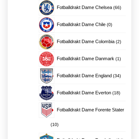
produkter
66
Fotballdrakt Dame Chelsea
66
produkter
0
Fotballdrakt Dame Chile
0
produkter
2
Fotballdrakt Dame Colombia
2
produkter
1
Fotballdrakt Dame Danmark
1
produkt
34
Fotballdrakt Dame England
34
produkter
18
Fotballdrakt Dame Everton
18
produkter
Fotballdrakt Dame Forente Stater
10
10
produkter