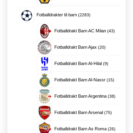
produkter
2283
Fotballdrakter til barn
2283
produkter
43
Fotballdrakt Barn AC Milan
43
produkter
20
Fotballdrakt Barn Ajax
20
produkter
9
Fotballdrakt Barn Al-Hilal
9
produkter
15
Fotballdrakt Barn Al-Nassr
15
produkter
38
Fotballdrakt Barn Argentina
38
produkter
75
Fotballdrakt Barn Arsenal
75
produkter
26
Fotballdrakt Barn As Roma
26