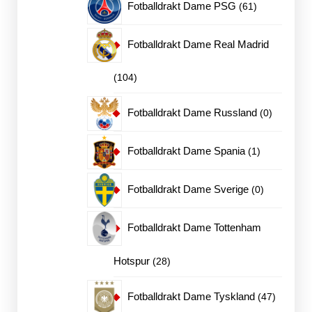
61
Fotballdrakt Dame PSG
61
produkter
Fotballdrakt Dame Real Madrid
104
104
produkter
0
Fotballdrakt Dame Russland
0
produkter
1
Fotballdrakt Dame Spania
1
produkt
0
Fotballdrakt Dame Sverige
0
produkter
Fotballdrakt Dame Tottenham
28
Hotspur
28
produkter
47
Fotballdrakt Dame Tyskland
47