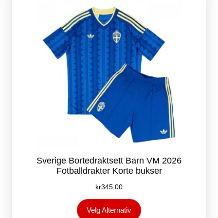
Sverige Bortedraktsett Barn VM 2026
Fotballdrakter Korte bukser
kr
345.00
Dette
Velg Alternativ
produktet