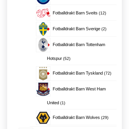
produkte
12
Fotballdrakt Barn Sveits
12
produkter
2
Fotballdrakt Barn Sverige
2
produkter
Fotballdrakt Barn Tottenham
52
Hotspur
52
produkter
72
Fotballdrakt Barn Tyskland
72
produkter
Fotballdrakt Barn West Ham
1
United
1
produkt
29
Fotballdrakt Barn Wolves
29
produkter