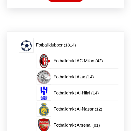
har
flere
varianter.
Alternativene
kan
velges
på
1814
Fotballklubber
1814
produktsiden
produkter
42
Fotballdrakt AC Milan
42
produkter
14
Fotballdrakt Ajax
14
produkter
14
Fotballdrakt Al-Hilal
14
produkter
12
Fotballdrakt Al-Nassr
12
produkter
81
Fotballdrakt Arsenal
81