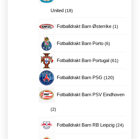
18
United
18
produkter
1
Fotballdrakt Barn Østerrike
1
produkt
6
Fotballdrakt Barn Porto
6
produkter
61
Fotballdrakt Barn Portugal
61
produkter
120
Fotballdrakt Barn PSG
120
produkter
Fotballdrakt Barn PSV Eindhoven
2
2
produkter
24
Fotballdrakt Barn RB Leipzig
24
produkte