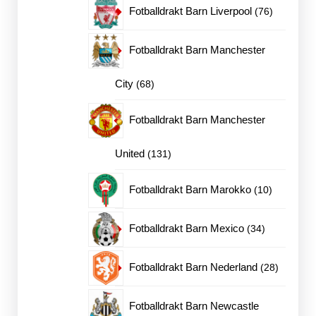
produkter
76
Fotballdrakt Barn Liverpool
76
produkter
Fotballdrakt Barn Manchester
68
City
68
produkter
Fotballdrakt Barn Manchester
131
United
131
produkter
10
Fotballdrakt Barn Marokko
10
produkter
34
Fotballdrakt Barn Mexico
34
produkter
28
Fotballdrakt Barn Nederland
28
produkte
Fotballdrakt Barn Newcastle