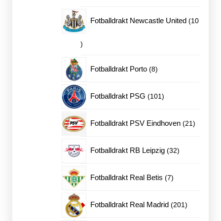
produkter
Fotballdrakt Newcastle United
10
10
produkter
8
Fotballdrakt Porto
8
produkter
101
Fotballdrakt PSG
101
produkter
21
Fotballdrakt PSV Eindhoven
21
produkte
32
Fotballdrakt RB Leipzig
32
produkter
7
Fotballdrakt Real Betis
7
produkter
201
Fotballdrakt Real Madrid
201