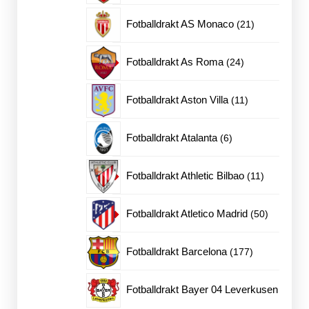
produkter
21
Fotballdrakt AS Monaco
21
produkter
24
Fotballdrakt As Roma
24
produkter
11
Fotballdrakt Aston Villa
11
produkter
6
Fotballdrakt Atalanta
6
produkter
11
Fotballdrakt Athletic Bilbao
11
produkter
50
Fotballdrakt Atletico Madrid
50
produkter
177
Fotballdrakt Barcelona
177
produkter
Fotballdrakt Bayer 04 Leverkusen