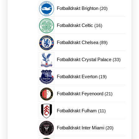
produkter
20
Fotballdrakt Brighton
20
produkter
16
Fotballdrakt Celtic
16
produkter
89
Fotballdrakt Chelsea
89
produkter
33
Fotballdrakt Crystal Palace
33
produkter
19
Fotballdrakt Everton
19
produkter
21
Fotballdrakt Feyenoord
21
produkter
11
Fotballdrakt Fulham
11
produkter
20
Fotballdrakt Inter Miami
20