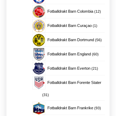
produkter
12
Fotballdrakt Barn Colombia
12
produkter
1
Fotballdrakt Barn Curaçao
1
produkt
56
Fotballdrakt Barn Dortmund
56
produkter
60
Fotballdrakt Barn England
60
produkter
21
Fotballdrakt Barn Everton
21
produkter
Fotballdrakt Barn Forente Stater
31
31
produkter
93
Fotballdrakt Barn Frankrike
93