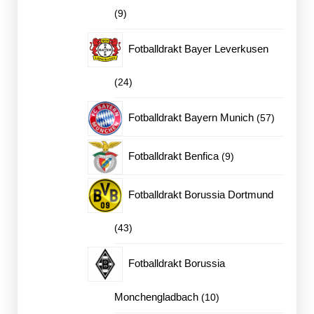
9
9
produkter
Fotballdrakt Bayer Leverkusen
24
24
produkter
57
Fotballdrakt Bayern Munich
57
produkter
9
Fotballdrakt Benfica
9
produkter
Fotballdrakt Borussia Dortmund
43
43
produkter
Fotballdrakt Borussia
10
Monchengladbach
10