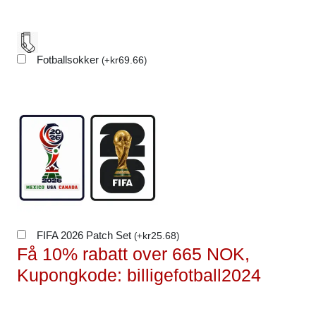
Fotballsokker
kr
69.66
(
+
)
FIFA 2026 Patch Set
kr
25.68
(
+
)
Få 10% rabatt over 665 NOK,
Kupongkode: billigefotball2024