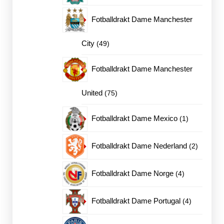
produkte
Fotballdrakt Dame Manchester
49
City
49
produkter
Fotballdrakt Dame Manchester
75
United
75
produkter
1
Fotballdrakt Dame Mexico
1
produkt
2
Fotballdrakt Dame Nederland
2
produkte
4
Fotballdrakt Dame Norge
4
produkter
4
Fotballdrakt Dame Portugal
4
produkter