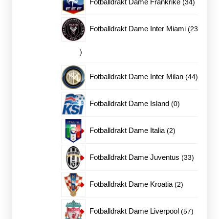
34
Fotballdrakt Dame Frankrike
34
produkte
Fotballdrakt Dame Inter Miami
23
23
produkter
44
Fotballdrakt Dame Inter Milan
44
produkt
0
Fotballdrakt Dame Island
0
produkter
2
Fotballdrakt Dame Italia
2
produkter
33
Fotballdrakt Dame Juventus
33
produkte
2
Fotballdrakt Dame Kroatia
2
produkter
57
Fotballdrakt Dame Liverpool
57