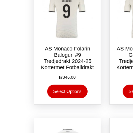
AS Monaco Folarin
AS Mo
Balogun #9
G
Tredjedrakt 2024-25
Tredj
Kortermet Fotballdrakt
Korter
kr
346.00
Dette
Select Options
Se
produktet
har
flere
varianter.
Alternativene
kan
velges