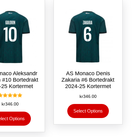
Alternativene
velges
kan
på
velges
produktsiden
på
produktsiden
naco Aleksandr
AS Monaco Denis
 #10 Bortedrakt
Zakaria #6 Bortedrakt
-25 Kortermet
2024-25 Kortermet
kr
346.00
Vurdert
kr
346.00
Dette
5.00
Select Options
av 5
produktet
Dette
lect Options
har
produktet
flere
har
varianter.
flere