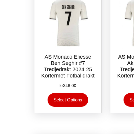
på
produktsiden
AS Monaco Eliesse
AS Mo
Ben Seghir #7
Ak
Tredjedrakt 2024-25
Tredj
Kortermet Fotballdrakt
Korter
kr
346.00
Dette
Select Options
Se
produktet
har
flere
varianter.
Alternativene
kan