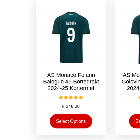
velges
på
produktsiden
AS Monaco Folarin
AS Mo
Balogun #9 Bortedrakt
Golovin
2024-25 Kortermet
2024
Vurdert
kr
346.00
5.00
av 5
Dette
Select Options
Se
produktet
har
flere