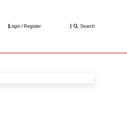
Login
Login / Register
Search
/
Register