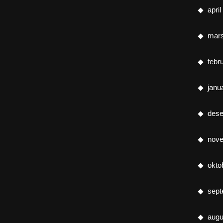
apri
mar
febr
janu
des
nov
okto
sept
augu