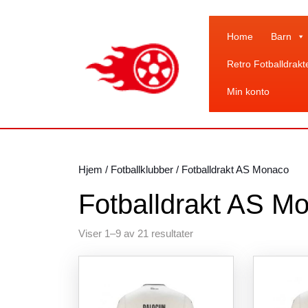
Skip
to
content
Home
Barn
Skip
Retro Fotballdrakt
to
content
Min konto
Hjem
/
Fotballklubber
/ Fotballdrakt AS Monaco
Fotballdrakt AS M
Sortert
Viser 1–9 av 21 resultater
etter
siste