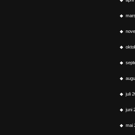
mar
nov
okto
sept
augu
juli 
juni
mai 