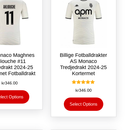
på
på
produktsiden
produktsiden
naco Maghnes
Billige Fotballdrakter
liouche #11
AS Monaco
edrakt 2024-25
Tredjedrakt 2024-25
met Fotballdrakt
Kortermet
kr
346.00
Vurdert
kr
346.00
Dette
5.00
lect Options
av 5
produktet
Dette
Select Options
har
produktet
flere
har
varianter.
flere
Alternativene
varianter.
kan