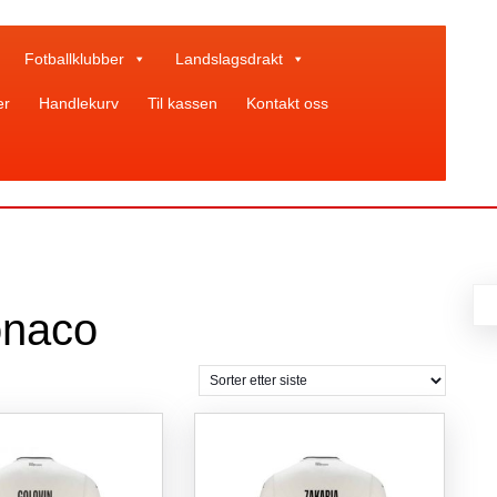
Fotballklubber
Landslagsdrakt
er
Handlekurv
Til kassen
Kontakt oss
onaco