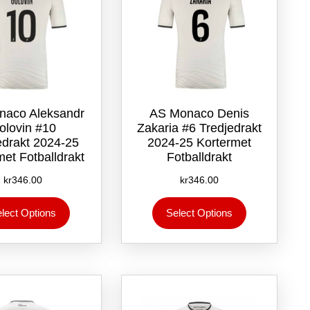
naco Aleksandr
AS Monaco Denis
olovin #10
Zakaria #6 Tredjedrakt
edrakt 2024-25
2024-25 Kortermet
met Fotballdrakt
Fotballdrakt
kr
346.00
kr
346.00
Dette
Dette
lect Options
Select Options
produktet
produktet
har
har
flere
flere
varianter.
varianter.
Alternativene
Alternativene
kan
kan
velges
velges