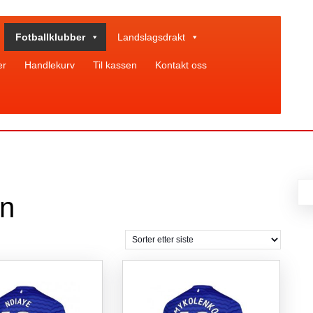
Fotballklubber
Landslagsdrakt
er
Handlekurv
Til kassen
Kontakt oss
on