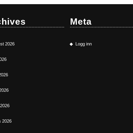
på
på
produktsiden
produktsiden
chives
Meta
st 2026
Logg inn
2026
 2026
2026
l 2026
s 2026