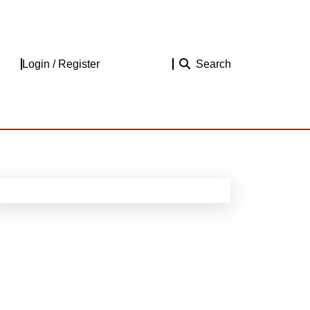
Login
Login / Register
Search
/
Register