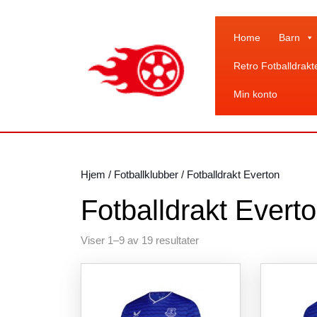
Skip
to
content
Home
Barn
Skip
Retro Fotballdrakt
to
content
Min konto
Hjem
/
Fotballklubber
/ Fotballdrakt Everton
Fotballdrakt Evert
Sortert
Viser 1–9 av 19 resultater
etter
siste