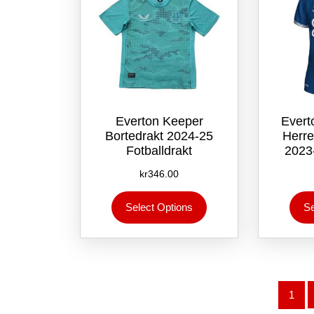
på
produktsiden
Everton Keeper
Evert
Bortedrakt 2024-25
Herr
Fotballdrakt
2023
kr
346.00
Dette
Select Options
Se
produktet
har
flere
varianter.
Alternativene
kan
1
velges