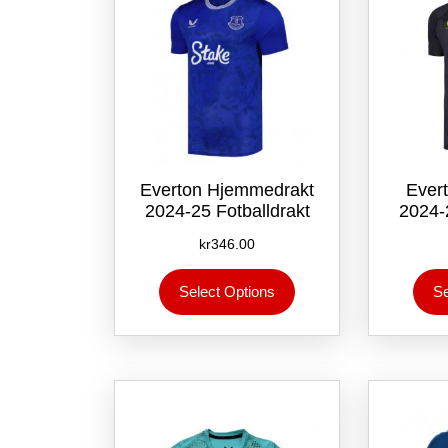
på
produktsiden
Everton Hjemmedrakt
Ever
2024-25 Fotballdrakt
2024-
kr
346.00
Dette
Select Options
Se
produktet
har
flere
varianter.
Alternativene
kan
velges