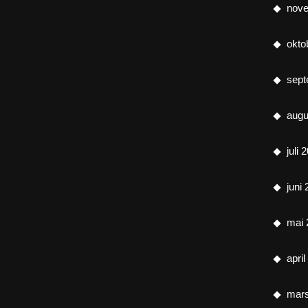
nov
okto
sept
augu
juli 
juni
mai 
apri
mar