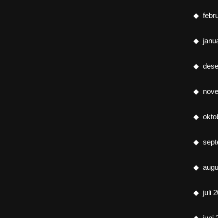
febr
janu
des
nov
okto
sept
augu
juli 
juni