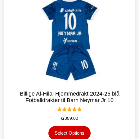
på
produktsiden
Billige Al-Hilal Hjemmedrakt 2024-25 blå
Fotballdrakter til Barn Neymar Jr 10
Vurdert
kr
359.00
5.00
av 5
Dette
Select Options
produktet