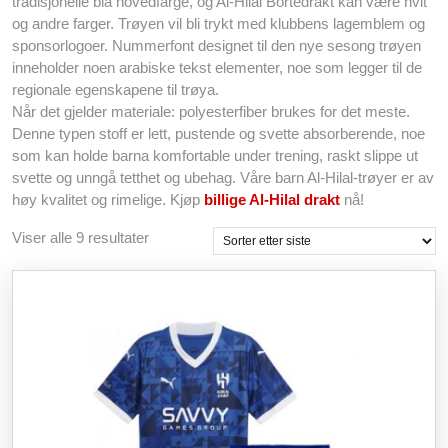
tradisjonelle blå hovedfarge, og Al-Hilal Bortedrakt kan være hvit
og andre farger. Trøyen vil bli trykt med klubbens lagemblem og
sponsorlogoer. Nummerfont designet til den nye sesong trøyen
inneholder noen arabiske tekst elementer, noe som legger til de
regionale egenskapene til trøya.
Når det gjelder materiale: polyesterfiber brukes for det meste.
Denne typen stoff er lett, pustende og svette absorberende, noe
som kan holde barna komfortable under trening, raskt slippe ut
svette og unngå tetthet og ubehag. Våre barn Al-Hilal-trøyer er av
høy kvalitet og rimelige. Kjøp
billige Al-Hilal drakt
nå!
Sortert
Viser alle 9 resultater
etter
siste