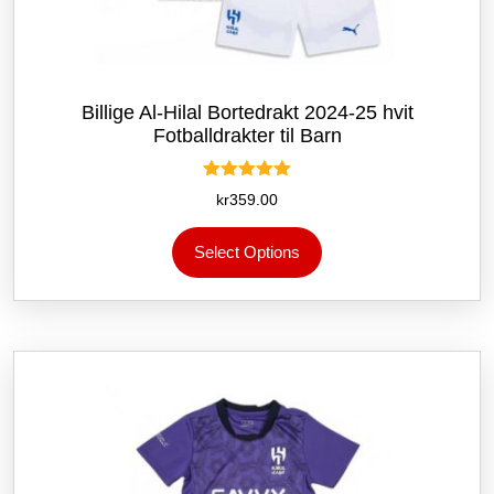
Billige Al-Hilal Bortedrakt 2024-25 hvit
Fotballdrakter til Barn
Vurdert
kr
359.00
5.00
av 5
Dette
Select Options
produktet
har
flere
varianter.
Alternativene
kan
velges
på
produktsiden