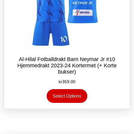
Al-Hilal Fotballdrakt Barn Neymar Jr #10
Hjemmedrakt 2023-24 Kortermet (+ Korte
bukser)
kr
359.00
Dette
Select Options
produktet
har
flere
varianter.
Alternativene
kan