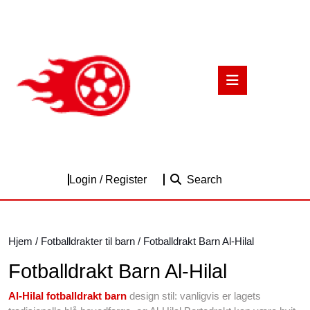
Skip
to
content
Skip
to
Open
content
Button
Login
Login / Register
Search
/
Register
Hjem
/
Fotballdrakter til barn
/ Fotballdrakt Barn Al-Hilal
Fotballdrakt Barn Al-Hilal
Al-Hilal fotballdrakt barn
design stil: vanligvis er lagets