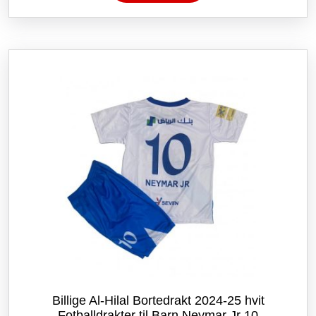
har
flere
varianter.
Alternativene
kan
velges
på
produktsiden
Billige Al-Hilal Bortedrakt 2024-25 hvit
Fotballdrakter til Barn Neymar Jr 10