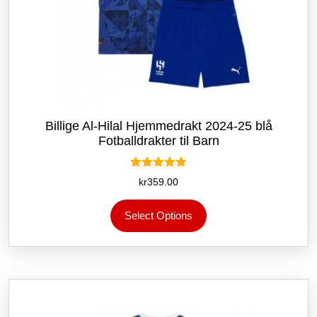
Billige Al-Hilal Hjemmedrakt 2024-25 blå
Fotballdrakter til Barn
Vurdert
kr
359.00
5.00
av 5
Dette
Select Options
produktet
har
flere
varianter.
Alternativene
kan
velges