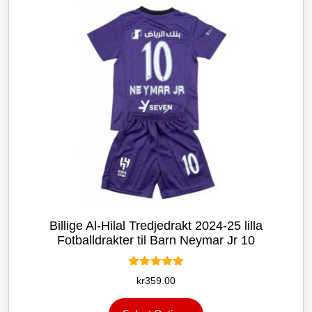
velges
på
produktsiden
Billige Al-Hilal Tredjedrakt 2024-25 lilla
Fotballdrakter til Barn Neymar Jr 10
Vurdert
kr
359.00
5.00
av 5
Dette