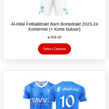
Al-Hilal Fotballdrakt Barn Bortedrakt 2023-24
Kortermet (+ Korte bukser)
kr
359.00
Dette
Select Options
produktet
har
flere
varianter.
Alternativene
kan
velges
på
produktsiden