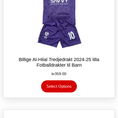
Billige Al-Hilal Tredjedrakt 2024-25 lilla
Fotballdrakter til Barn
kr
359.00
Dette
Select Options
produktet
har
flere
varianter.
Alternativene
kan