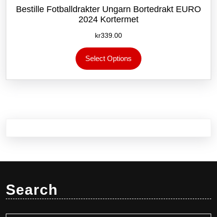
Bestille Fotballdrakter Ungarn Bortedrakt EURO
2024 Kortermet
kr
339.00
Dette
Select Options
produktet
har
flere
varianter.
Alternativene
kan
velges
på
produktsiden
Search