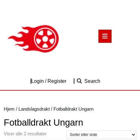
Skip
to
content
Skip
to
Open
content
Button
Login
Login / Register
Search
/
Register
Hjem
/
Landslagsdrakt
/ Fotballdrakt Ungarn
Fotballdrakt Ungarn
Sortert
Viser alle 2 resultater