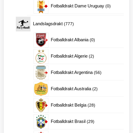
produkter
0
Fotballdrakt Dame Uruguay
0
produkter
777
Landslagsdrakt
777
produkter
0
Fotballdrakt Albania
0
produkter
2
Fotballdrakt Algerie
2
produkter
56
Fotballdrakt Argentina
56
produkter
2
Fotballdrakt Australia
2
produkter
28
Fotballdrakt Belgia
28
produkter
29
Fotballdrakt Brasil
29