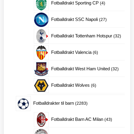
4
Fotballdrakt Sporting CP
4
produkter
27
Fotballdrakt SSC Napoli
27
produkter
32
Fotballdrakt Tottenham Hotspur
32
produkt
6
Fotballdrakt Valencia
6
produkter
32
Fotballdrakt West Ham United
32
produkte
6
Fotballdrakt Wolves
6
produkter
2283
Fotballdrakter til barn
2283
produkter
43
Fotballdrakt Barn AC Milan
43
produkter