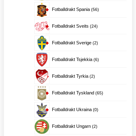
produkter
56
Fotballdrakt Spania
56
produkter
24
Fotballdrakt Sveits
24
produkter
2
Fotballdrakt Sverige
2
produkter
6
Fotballdrakt Tsjekkia
6
produkter
2
Fotballdrakt Tyrkia
2
produkter
65
Fotballdrakt Tyskland
65
produkter
0
Fotballdrakt Ukraina
0
produkter
2
Fotballdrakt Ungarn
2