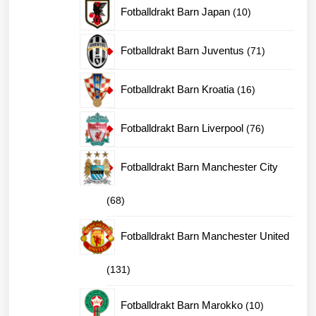
produkter
10
Fotballdrakt Barn Japan
10
produkter
71
Fotballdrakt Barn Juventus
71
produkter
16
Fotballdrakt Barn Kroatia
16
produkter
76
Fotballdrakt Barn Liverpool
76
produkter
Fotballdrakt Barn Manchester City
68
68
produkter
Fotballdrakt Barn Manchester United
131
131
produkter
10
Fotballdrakt Barn Marokko
10