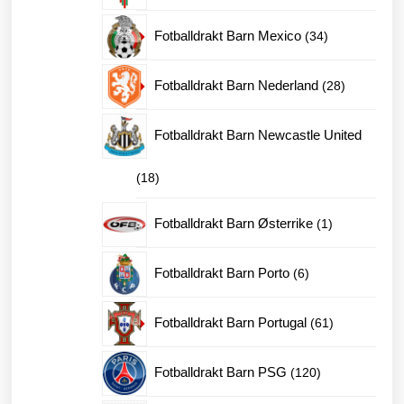
produkter
34
Fotballdrakt Barn Mexico
34
produkter
28
Fotballdrakt Barn Nederland
28
produkter
Fotballdrakt Barn Newcastle United
18
18
produkter
1
Fotballdrakt Barn Østerrike
1
produkt
6
Fotballdrakt Barn Porto
6
produkter
61
Fotballdrakt Barn Portugal
61
produkter
120
Fotballdrakt Barn PSG
120