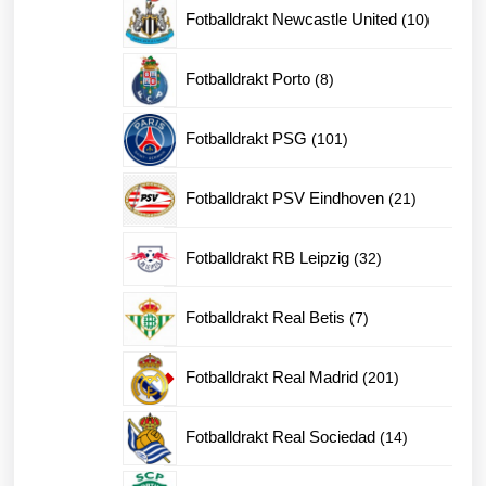
produk
10
Fotballdrakt Newcastle United
10
produkte
8
Fotballdrakt Porto
8
produkter
101
Fotballdrakt PSG
101
produkter
21
Fotballdrakt PSV Eindhoven
21
produkter
32
Fotballdrakt RB Leipzig
32
produkter
7
Fotballdrakt Real Betis
7
produkter
201
Fotballdrakt Real Madrid
201
produkter
14
Fotballdrakt Real Sociedad
14
produkter