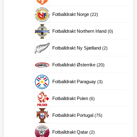
produkter
22
Fotballdrakt Norge
22
produkter
0
Fotballdrakt Northern Irland
0
produkter
2
Fotballdrakt Ny Sjælland
2
produkter
20
Fotballdrakt Østerrike
20
produkter
3
Fotballdrakt Paraguay
3
produkter
6
Fotballdrakt Polen
6
produkter
75
Fotballdrakt Portugal
75
produkter
2
Fotballdrakt Qatar
2