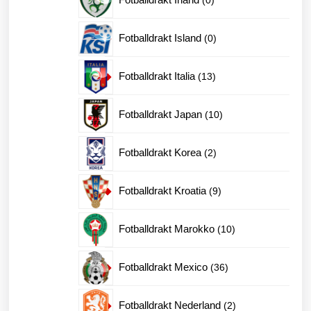
produkter
0
Fotballdrakt Island
0
produkter
13
Fotballdrakt Italia
13
produkter
10
Fotballdrakt Japan
10
produkter
2
Fotballdrakt Korea
2
produkter
9
Fotballdrakt Kroatia
9
produkter
10
Fotballdrakt Marokko
10
produkter
36
Fotballdrakt Mexico
36
produkter
2
Fotballdrakt Nederland
2