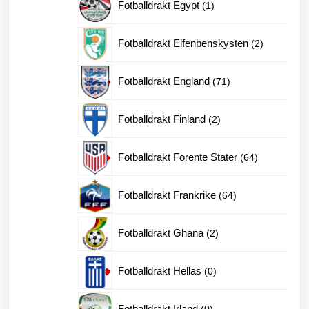
1
Fotballdrakt Egypt
1
produkt
2
Fotballdrakt Elfenbenskysten
2
produkter
71
Fotballdrakt England
71
produkter
2
Fotballdrakt Finland
2
produkter
64
Fotballdrakt Forente Stater
64
produkter
64
Fotballdrakt Frankrike
64
produkter
2
Fotballdrakt Ghana
2
produkter
0
Fotballdrakt Hellas
0
produkter
0
Fotballdrakt Irland
0