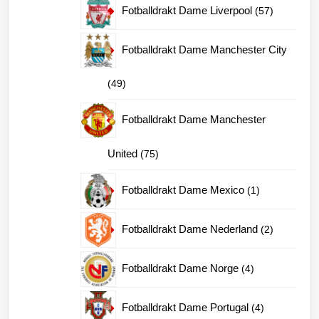
57
Fotballdrakt Dame Liverpool
57
produkter
Fotballdrakt Dame Manchester City
49
49
produkter
Fotballdrakt Dame Manchester
75
United
75
produkter
1
Fotballdrakt Dame Mexico
1
produkt
2
Fotballdrakt Dame Nederland
2
produkter
4
Fotballdrakt Dame Norge
4
produkter
4
Fotballdrakt Dame Portugal
4