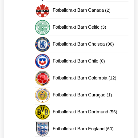
produkter
2
Fotballdrakt Barn Canada
2
produkter
3
Fotballdrakt Barn Celtic
3
produkter
90
Fotballdrakt Barn Chelsea
90
produkter
0
Fotballdrakt Barn Chile
0
produkter
12
Fotballdrakt Barn Colombia
12
produkter
1
Fotballdrakt Barn Curaçao
1
produkt
56
Fotballdrakt Barn Dortmund
56
produkter
60
Fotballdrakt Barn England
60