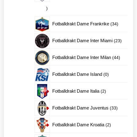
10
produkter
34
Fotballdrakt Dame Frankrike
34
produkter
23
Fotballdrakt Dame Inter Miami
23
produkte
44
Fotballdrakt Dame Inter Milan
44
produkter
0
Fotballdrakt Dame Island
0
produkter
2
Fotballdrakt Dame Italia
2
produkter
33
Fotballdrakt Dame Juventus
33
produkter
2
Fotballdrakt Dame Kroatia
2
produkter