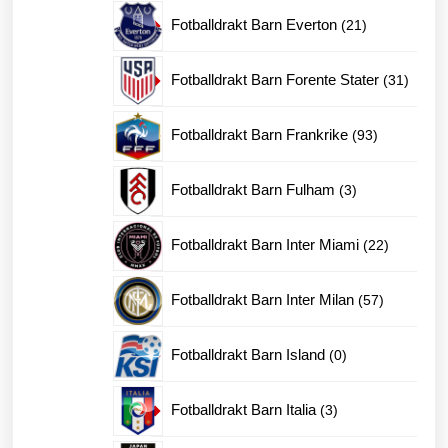
produkter
21
Fotballdrakt Barn Everton
21
produkter
31
Fotballdrakt Barn Forente Stater
31
produk
93
Fotballdrakt Barn Frankrike
93
produkter
3
Fotballdrakt Barn Fulham
3
produkter
22
Fotballdrakt Barn Inter Miami
22
produkter
57
Fotballdrakt Barn Inter Milan
57
produkter
0
Fotballdrakt Barn Island
0
produkter
3
Fotballdrakt Barn Italia
3