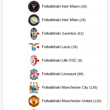
produkter
20
Fotballdrakt Inter Miami
20
produkter
29
Fotballdrakt Inter Milan
29
produkter
61
Fotballdrakt Juventus
61
produkter
18
Fotballdrakt Lazio
18
produkter
8
Fotballdrakt Lille OSC
8
produkter
88
Fotballdrakt Liverpool
88
produkter
136
Fotballdrakt Manchester City
136
produkte
126
Fotballdrakt Manchester United
126