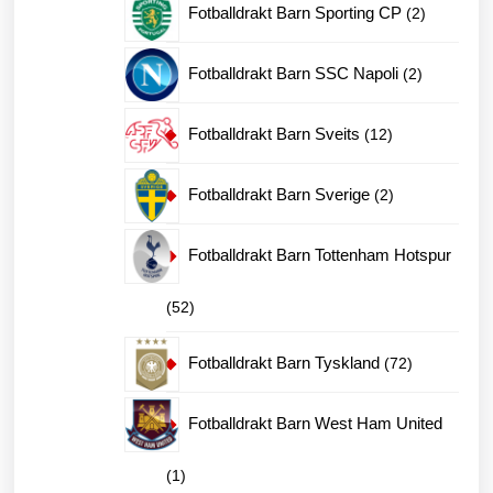
2
Fotballdrakt Barn Sporting CP
2
produkter
2
Fotballdrakt Barn SSC Napoli
2
produkter
12
Fotballdrakt Barn Sveits
12
produkter
2
Fotballdrakt Barn Sverige
2
produkter
Fotballdrakt Barn Tottenham Hotspur
52
52
produkter
72
Fotballdrakt Barn Tyskland
72
produkter
Fotballdrakt Barn West Ham United
1
1