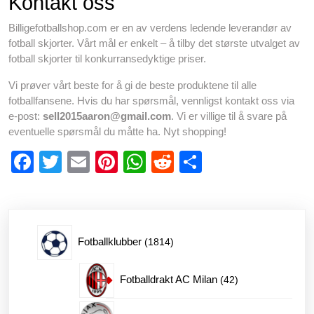
Kontakt oss
Billigefotballshop.com er en av verdens ledende leverandør av
fotball skjorter. Vårt mål er enkelt – å tilby det største utvalget av
fotball skjorter til konkurransedyktige priser.
Vi prøver vårt beste for å gi de beste produktene til alle
fotballfansene. Hvis du har spørsmål, vennligst kontakt oss via
e-post:
sell2015aaron@gmail.com
. Vi er villige til å svare på
eventuelle spørsmål du måtte ha. Nyt shopping!
F
T
E
Pi
W
R
S
a
wi
m
nt
h
e
h
c
tt
ail
er
at
d
ar
e
er
e
s
di
e
1814
Fotballklubber
1814
b
st
A
t
o
p
produkter
42
Fotballdrakt AC Milan
42
o
p
produkter