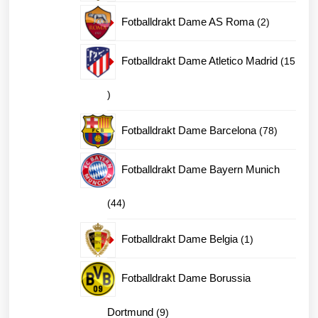
produkter
2
Fotballdrakt Dame AS Roma
2
produkter
Fotballdrakt Dame Atletico Madrid
15
15
produkter
78
Fotballdrakt Dame Barcelona
78
produkter
Fotballdrakt Dame Bayern Munich
44
44
produkter
1
Fotballdrakt Dame Belgia
1
produkt
Fotballdrakt Dame Borussia
9
Dortmund
9