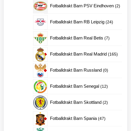
produkter
2
Fotballdrakt Barn PSV Eindhoven
2
produk
24
Fotballdrakt Barn RB Leipzig
24
produkter
7
Fotballdrakt Barn Real Betis
7
produkter
165
Fotballdrakt Barn Real Madrid
165
produkt
0
Fotballdrakt Barn Russland
0
produkter
12
Fotballdrakt Barn Senegal
12
produkter
2
Fotballdrakt Barn Skottland
2
produkter
47
Fotballdrakt Barn Spania
47
produkter