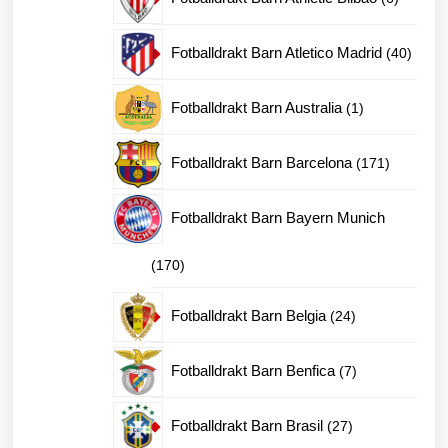
produkte
40
Fotballdrakt Barn Atletico Madrid
40
produk
1
Fotballdrakt Barn Australia
1
produkt
171
Fotballdrakt Barn Barcelona
171
produkter
Fotballdrakt Barn Bayern Munich
170
170
produkter
24
Fotballdrakt Barn Belgia
24
produkter
7
Fotballdrakt Barn Benfica
7
produkter
27
Fotballdrakt Barn Brasil
27