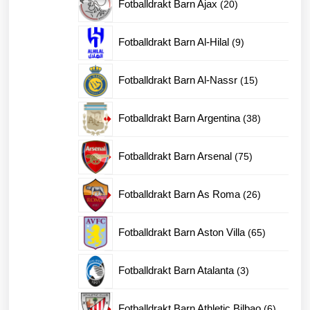
20
Fotballdrakt Barn Ajax
20
produkter
9
Fotballdrakt Barn Al-Hilal
9
produkter
15
Fotballdrakt Barn Al-Nassr
15
produkter
38
Fotballdrakt Barn Argentina
38
produkter
75
Fotballdrakt Barn Arsenal
75
produkter
26
Fotballdrakt Barn As Roma
26
produkter
65
Fotballdrakt Barn Aston Villa
65
produkter
3
Fotballdrakt Barn Atalanta
3
produkter
6
Fotballdrakt Barn Athletic Bilbao
6