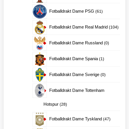
produkter
61
Fotballdrakt Dame PSG
61
produkter
104
Fotballdrakt Dame Real Madrid
104
produk
0
Fotballdrakt Dame Russland
0
produkter
1
Fotballdrakt Dame Spania
1
produkt
0
Fotballdrakt Dame Sverige
0
produkter
Fotballdrakt Dame Tottenham
28
Hotspur
28
produkter
47
Fotballdrakt Dame Tyskland
47