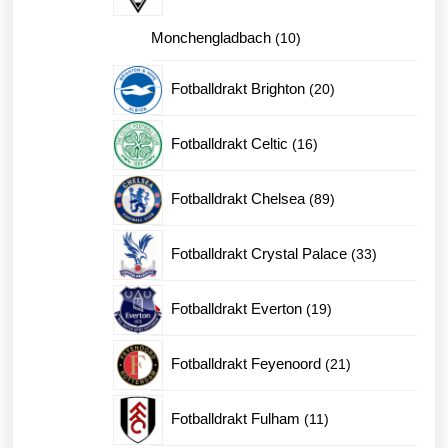
10
Monchengladbach
10
produkter
20
Fotballdrakt Brighton
20
produkter
16
Fotballdrakt Celtic
16
produkter
89
Fotballdrakt Chelsea
89
produkter
33
Fotballdrakt Crystal Palace
33
produkter
19
Fotballdrakt Everton
19
produkter
21
Fotballdrakt Feyenoord
21
produkter
11
Fotballdrakt Fulham
11