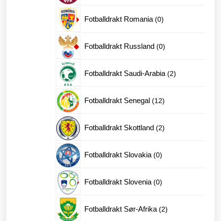
produkter
0
Fotballdrakt Romania
0
produkter
0
Fotballdrakt Russland
0
produkter
2
Fotballdrakt Saudi-Arabia
2
produkter
12
Fotballdrakt Senegal
12
produkter
2
Fotballdrakt Skottland
2
produkter
0
Fotballdrakt Slovakia
0
produkter
0
Fotballdrakt Slovenia
0
produkter
2
Fotballdrakt Sør-Afrika
2