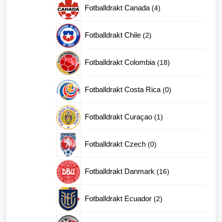
produkter
4
Fotballdrakt Canada
4
produkter
2
Fotballdrakt Chile
2
produkter
18
Fotballdrakt Colombia
18
produkter
0
Fotballdrakt Costa Rica
0
produkter
1
Fotballdrakt Curaçao
1
produkt
0
Fotballdrakt Czech
0
produkter
16
Fotballdrakt Danmark
16
produkter
2
Fotballdrakt Ecuador
2
produkter