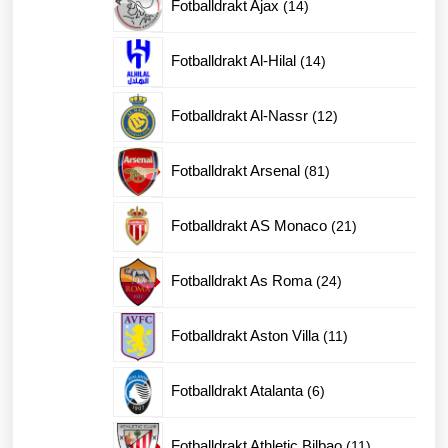
k
14
Fotballdrakt Ajax
14
produkter
14
Fotballdrakt Al-Hilal
14
produkter
12
Fotballdrakt Al-Nassr
12
produkter
81
Fotballdrakt Arsenal
81
produkter
21
Fotballdrakt AS Monaco
21
produkter
24
Fotballdrakt As Roma
24
produkter
11
Fotballdrakt Aston Villa
11
produkter
6
Fotballdrakt Atalanta
6
produkter
11
Fotballdrakt Athletic Bilbao
11