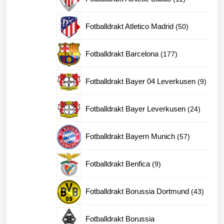
produkter
50
Fotballdrakt Atletico Madrid
50
produkter
177
Fotballdrakt Barcelona
177
produkter
9
Fotballdrakt Bayer 04 Leverkusen
9
produk
24
Fotballdrakt Bayer Leverkusen
24
produkt
57
Fotballdrakt Bayern Munich
57
produkter
9
Fotballdrakt Benfica
9
produkter
43
Fotballdrakt Borussia Dortmund
43
produk
Fotballdrakt Borussia