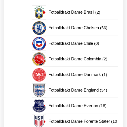
produkter
2
Fotballdrakt Dame Brasil
2
produkter
66
Fotballdrakt Dame Chelsea
66
produkter
0
Fotballdrakt Dame Chile
0
produkter
2
Fotballdrakt Dame Colombia
2
produkter
1
Fotballdrakt Dame Danmark
1
produkt
34
Fotballdrakt Dame England
34
produkter
18
Fotballdrakt Dame Everton
18
produkter
Fotballdrakt Dame Forente Stater
10