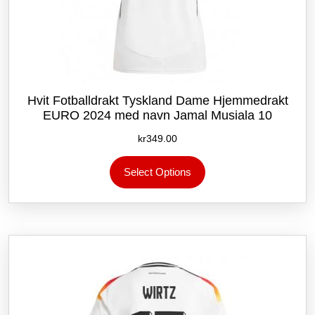
Hvit Fotballdrakt Tyskland Dame Hjemmedrakt
EURO 2024 med navn Jamal Musiala 10
kr
349.00
Dette
Select Options
produktet
har
flere
varianter.
Alternativene
kan
velges
på
produktsiden