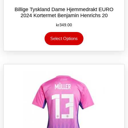
Billige Tyskland Dame Hjemmedrakt EURO
2024 Kortermet Benjamin Henrichs 20
kr
349.00
Dette
Select Options
produktet
har
flere
varianter.
Alternativene
kan
velges
på
produktsiden