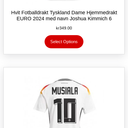
Hvit Fotballdrakt Tyskland Dame Hjemmedrakt
EURO 2024 med navn Joshua Kimmich 6
kr
349.00
Dette
Select Options
produktet
har
flere
varianter.
Alternativene
kan
velges
på
produktsiden