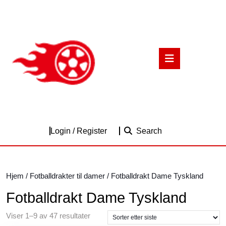
Skip
to
content
Skip
to
Open
content
Button
Login
Login / Register
Search
/
Register
Hjem
/
Fotballdrakter til damer
/ Fotballdrakt Dame Tyskland
Fotballdrakt Dame Tyskland
Sortert
Viser 1–9 av 47 resultater