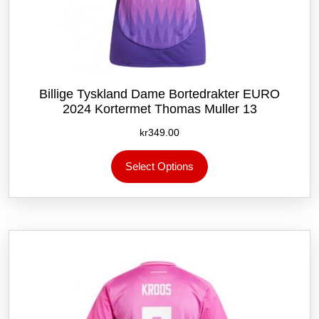
Billige Tyskland Dame Bortedrakter EURO
2024 Kortermet Thomas Muller 13
kr
349.00
Dette
Select Options
produktet
har
flere
varianter.
Alternativene
kan
velges
på
produktsiden