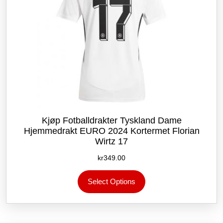
Kjøp Fotballdrakter Tyskland Dame
Hjemmedrakt EURO 2024 Kortermet Florian
Wirtz 17
kr
349.00
Dette
Select Options
produktet
har
flere
varianter.