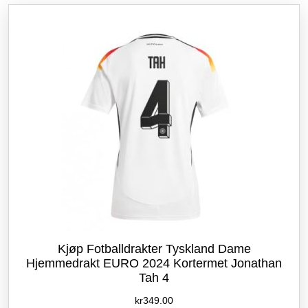
Alternativene
kan
velges
på
produktsiden
Kjøp Fotballdrakter Tyskland Dame
Hjemmedrakt EURO 2024 Kortermet Jonathan
Tah 4
kr
349.00