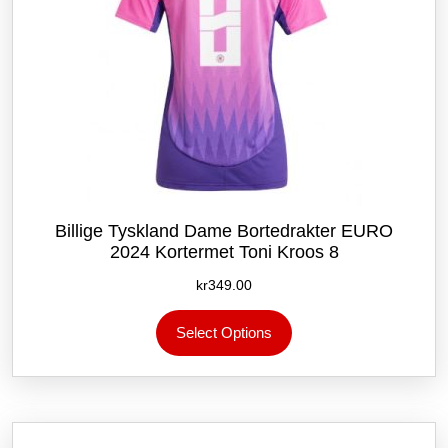
Billige Tyskland Dame Bortedrakter EURO
2024 Kortermet Toni Kroos 8
kr
349.00
Dette
Select Options
produktet
har
flere
varianter.
Alternativene
kan