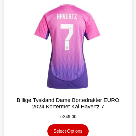
velges
på
produktsiden
Billige Tyskland Dame Bortedrakter EURO
2024 Kortermet Kai Havertz 7
kr
349.00
Dette
Select Options
produktet