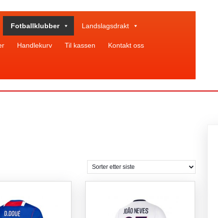
Fotballklubber
Landslagsdrakt
er
Handlekurv
Til kassen
Kontakt oss