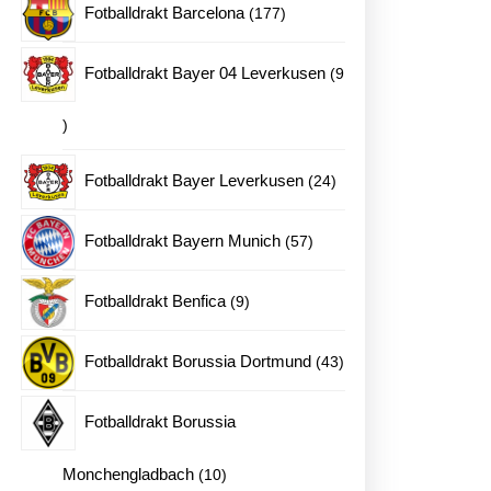
177
Fotballdrakt Barcelona
177
produkter
Fotballdrakt Bayer 04 Leverkusen
9
9
produkter
24
Fotballdrakt Bayer Leverkusen
24
produkter
57
Fotballdrakt Bayern Munich
57
produkter
9
Fotballdrakt Benfica
9
produkter
43
Fotballdrakt Borussia Dortmund
43
produkter
Fotballdrakt Borussia
10
Monchengladbach
10