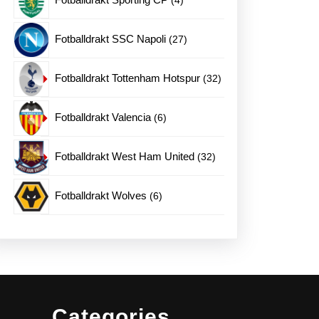
produkter
27
Fotballdrakt SSC Napoli
27
produkter
32
Fotballdrakt Tottenham Hotspur
32
produkter
6
Fotballdrakt Valencia
6
produkter
32
Fotballdrakt West Ham United
32
produkter
6
Fotballdrakt Wolves
6
produkter
Categories