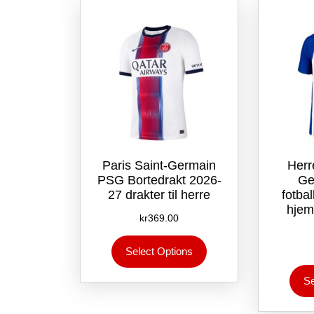
kan
velges
på
produktsiden
Paris Saint-Germain
Herr
PSG Bortedrakt 2026-
Ge
27 drakter til herre
fotba
hjem
kr
369.00
Dette
Select Options
produktet
har
Se
flere
varianter.