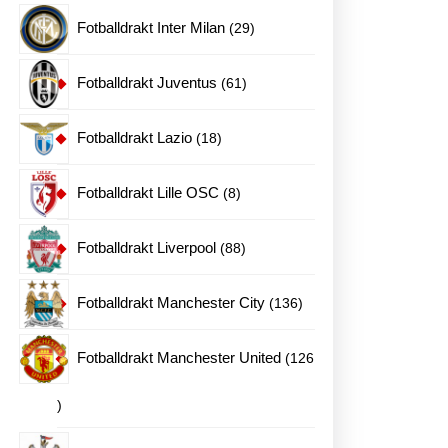
produkter
29
Fotballdrakt Inter Milan
29
produkter
61
Fotballdrakt Juventus
61
produkter
18
Fotballdrakt Lazio
18
produkter
8
Fotballdrakt Lille OSC
8
produkter
88
Fotballdrakt Liverpool
88
produkter
136
Fotballdrakt Manchester City
136
produkter
Fotballdrakt Manchester United
126
126
produkter