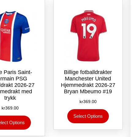
kan
kan
velges
velges
på
på
produktsiden
produktsiden
e Paris Saint-
Billige fotballdrakter
rmain PSG
Manchester United
lldrakt 2026-27
Hjemmedrakt 2026-27
medrakt med
Bryan Mbeumo #19
trykk
kr
369.00
kr
369.00
Dette
Select Options
Dette
produktet
lect Options
produktet
har
har
flere