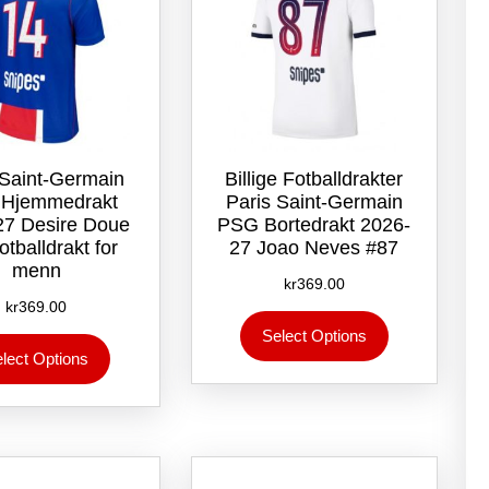
 Saint-Germain
Billige Fotballdrakter
Hjemmedrakt
Paris Saint-Germain
27 Desire Doue
PSG Bortedrakt 2026-
otballdrakt for
27 Joao Neves #87
menn
kr
369.00
kr
369.00
Dette
Select Options
Dette
produktet
lect Options
produktet
har
har
flere
flere
varianter.
varianter.
Alternativene
Alternativene
kan
kan
velges