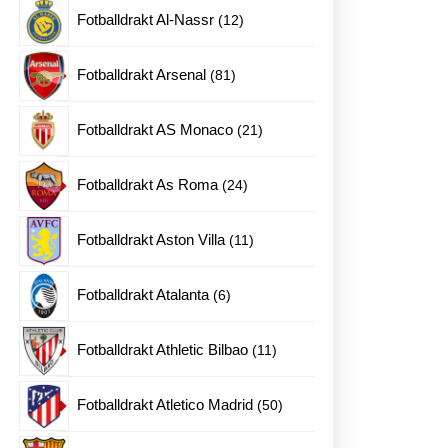
produkter
12
Fotballdrakt Al-Nassr
12
produkter
81
Fotballdrakt Arsenal
81
produkter
21
Fotballdrakt AS Monaco
21
produkter
24
Fotballdrakt As Roma
24
produkter
11
Fotballdrakt Aston Villa
11
produkter
6
Fotballdrakt Atalanta
6
produkter
11
Fotballdrakt Athletic Bilbao
11
produkter
50
Fotballdrakt Atletico Madrid
50
produkter