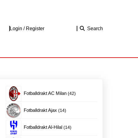
Login
Login / Register
Search
/
Register
42
Fotballdrakt AC Milan
42
produkter
14
Fotballdrakt Ajax
14
produkter
14
Fotballdrakt Al-Hilal
14