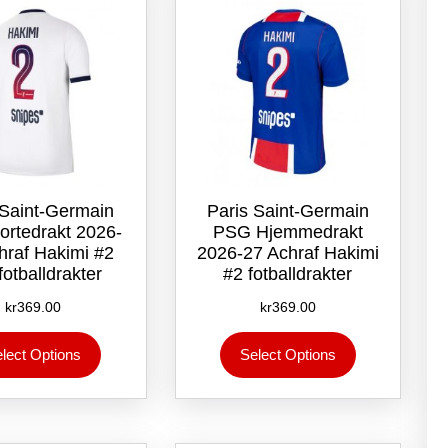
velges
på
på
produktsiden
produktsiden
 Saint-Germain
Paris Saint-Germain
rtedrakt 2026-
PSG Hjemmedrakt
hraf Hakimi #2
2026-27 Achraf Hakimi
 fotballdrakter
#2 fotballdrakter
kr
369.00
kr
369.00
Dette
Dette
lect Options
Select Options
produktet
produktet
har
har
flere
flere
varianter.
varianter.
Alternativene
Alternativene