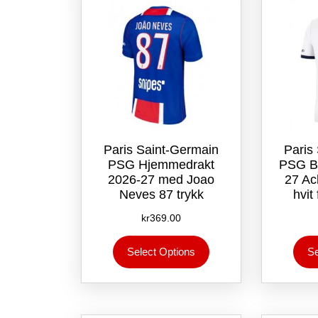
på
produktsiden
Paris Saint-Germain
Paris
PSG Hjemmedrakt
PSG Bo
2026-27 med Joao
27 Ac
Neves 87 trykk
hvit
kr
369.00
Dette
Select Options
Se
produktet
har
flere
varianter.
Alternativene