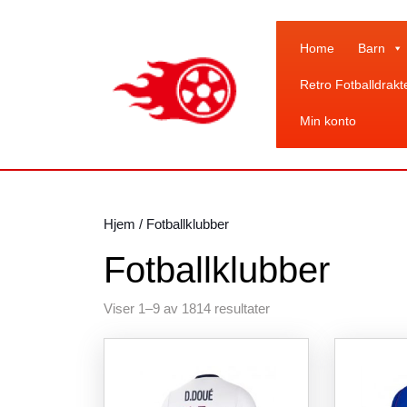
Skip
to
content
Home
Barn
Skip
Retro Fotballdrakt
to
content
Min konto
Hjem
/ Fotballklubber
Fotballklubber
Sortert
Viser 1–9 av 1814 resultater
etter
siste