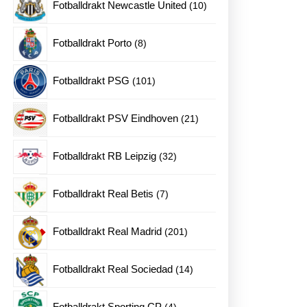
10
Fotballdrakt Newcastle United
10
produkter
8
Fotballdrakt Porto
8
produkter
101
Fotballdrakt PSG
101
produkter
21
Fotballdrakt PSV Eindhoven
21
produkter
32
Fotballdrakt RB Leipzig
32
produkter
7
Fotballdrakt Real Betis
7
produkter
201
Fotballdrakt Real Madrid
201
produkter
14
Fotballdrakt Real Sociedad
14
produkter
4
Fotballdrakt Sporting CP
4