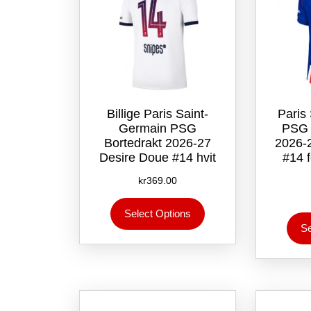
Billige Paris Saint-
Paris
Germain PSG
PSG 
Bortedrakt 2026-27
2026-
Desire Doue #14 hvit
#14 f
kr
369.00
Dette
Select Options
produktet
Se
har
flere
varianter.
Alternativene
kan
velges