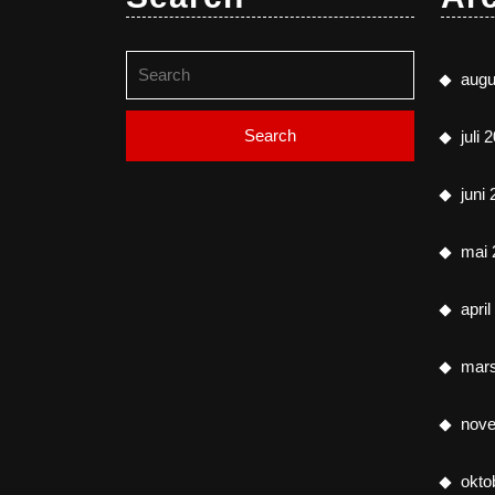
Search
augu
for:
juli 
juni
mai 
apri
mar
nov
okto