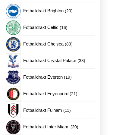
produkter
20
Fotballdrakt Brighton
20
produkter
16
Fotballdrakt Celtic
16
produkter
89
Fotballdrakt Chelsea
89
produkter
33
Fotballdrakt Crystal Palace
33
produkter
19
Fotballdrakt Everton
19
produkter
21
Fotballdrakt Feyenoord
21
produkter
11
Fotballdrakt Fulham
11
produkter
20
Fotballdrakt Inter Miami
20