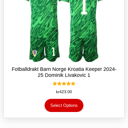
Fotballdrakt Barn Norge Kroatia Keeper 2024-
25 Dominik Livakovic 1
Vurdert
kr
423.00
5.00
av 5
Dette
Select Options
produktet
har
flere
varianter.