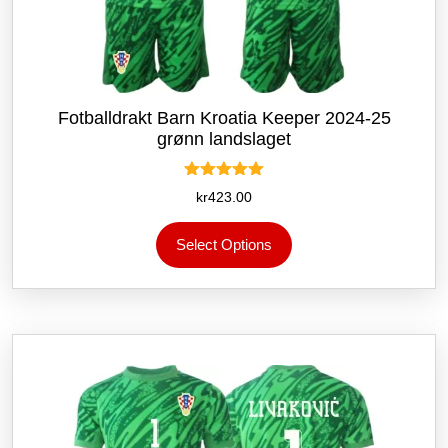
Fotballdrakt Barn Kroatia Keeper 2024-25
grønn landslaget
Vurdert
kr
423.00
5.00
av 5
Dette
Select Options
produktet
har
flere
varianter.
Alternativene
kan
velges
på
produktsiden