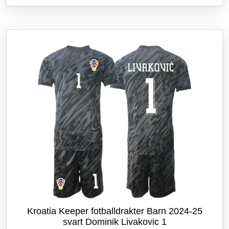
flere
varianter.
Alternativene
kan
velges
på
produktsiden
Kroatia Keeper fotballdrakter Barn 2024-25
svart Dominik Livakovic 1