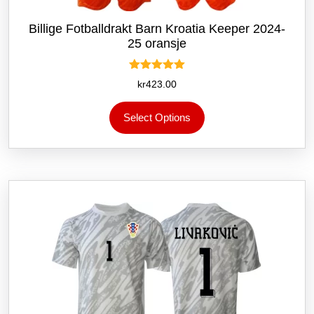
Billige Fotballdrakt Barn Kroatia Keeper 2024-
25 oransje
Vurdert
kr
423.00
5.00
av 5
Dette
Select Options
produktet
har
flere
varianter.
Alternativene
kan
velges
på
produktsiden