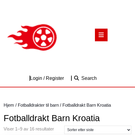
Skip
to
content
Skip
to
Open
content
Button
Login
Login / Register
Search
/
Register
Hjem
/
Fotballdrakter til barn
/ Fotballdrakt Barn Kroatia
Fotballdrakt Barn Kroatia
Sortert
Viser 1–9 av 16 resultater