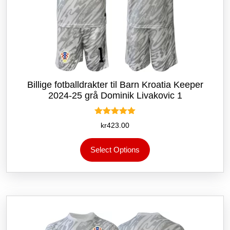
Billige fotballdrakter til Barn Kroatia Keeper
2024-25 grå Dominik Livakovic 1
Vurdert
kr
423.00
5.00
av 5
Dette
Select Options
produktet
har
flere
varianter.
Alternativene
kan
velges