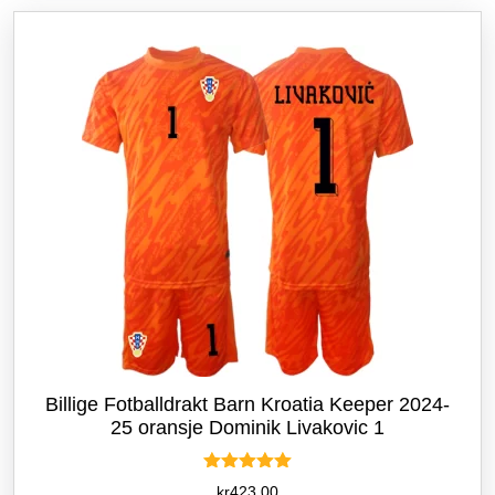
Alternativene
kan
velges
på
produktsiden
Billige Fotballdrakt Barn Kroatia Keeper 2024-
25 oransje Dominik Livakovic 1
Vurdert
kr
423.00