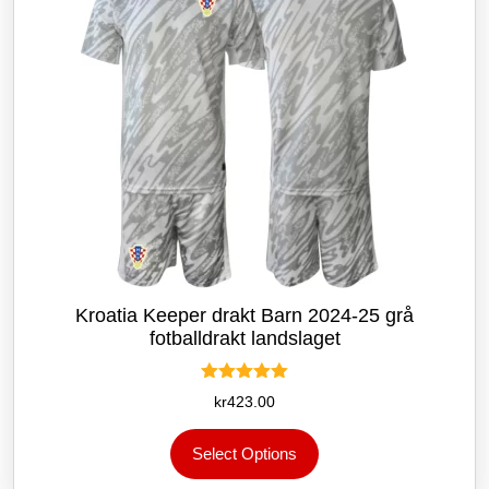
på
produktsiden
Kroatia Keeper drakt Barn 2024-25 grå
fotballdrakt landslaget
Vurdert
kr
423.00
5.00
av 5
Dette
Select Options
produktet
har