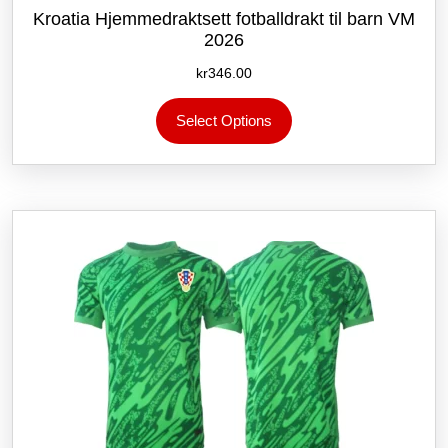
Kroatia Hjemmedraktsett fotballdrakt til barn VM
2026
kr
346.00
Dette
Select Options
produktet
har
flere
varianter.
Alternativene
kan
velges
på
produktsiden