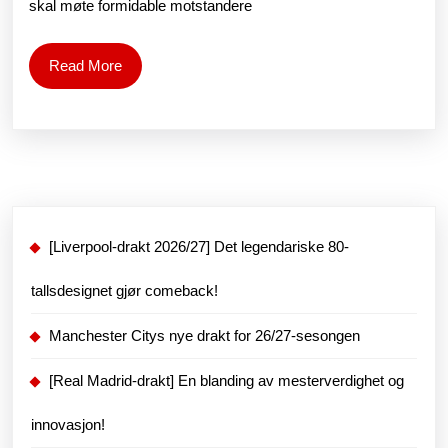
skal møte formidable motstandere
de
Ja
Read
Read More
More
la
[Liverpool-drakt 2026/27] Det legendariske 80-
tallsdesignet gjør comeback!
Manchester Citys nye drakt for 26/27-sesongen
[Real Madrid-drakt] En blanding av mesterverdighet og
innovasjon!