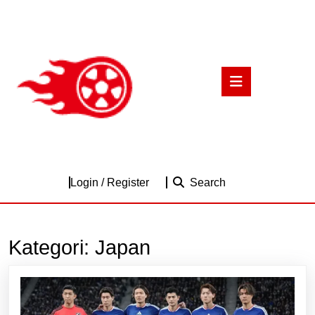
Skip
to
content
Skip
to
Open
content
Button
Login
Login / Register
Search
/
Register
Kategori:
Japan