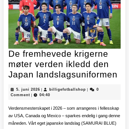
De fremhevede krigerne
møter verden ikledd den
De
Japan landslagsuniformen
fr
5.
billigefotballshop
5. juni 2026
billigefotballshop
0
|
|
kr
juni
Comment
04:40
|
2026
mø
Verdensmesterskapet i 2026 – som arrangeres i fellesskap
ve
av USA, Canada og Mexico – sparkes endelig i gang denne
måneden. Vårt eget japanske landslag (SAMURAI BLUE)
ik