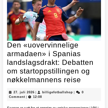
Den «uovervinnelige
armadaen» i Spanias
landslagsdrakt: Debatten
om startoppstillingen og
Den
nøkkelmannens reise
«uoverv
27.
billigefotballshop
27. juli 2026
billigefotballshop
0
|
|
armada
juli
Comment
12:08
|
2026
i
Scenen er satt for et oppgjør av episke proporsjoner i VM i