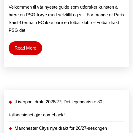
en
Velkommen til vår nyeste guide som utforsker kunsten å
stjerne:
bære en PSG-trøye med selvtillit og stil. For mange er Paris
Saint-Germain FC ikke bare en fotballklubb – Fotballdrakt
stylingtips
PSG det
for
å
Read
Read More
More
bære
PSG-
trøya
med
selvtillit
[Liverpool-drakt 2026/27] Det legendariske 80-
tallsdesignet gjør comeback!
Manchester Citys nye drakt for 26/27-sesongen