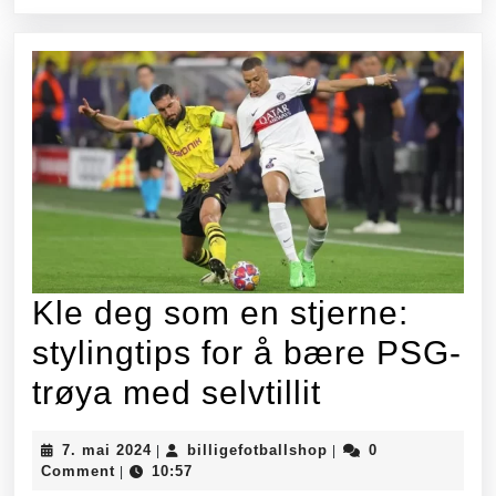
en
avgjøren
Champio
League-
seier
i
PSG
Kle deg som en stjerne:
stylingtips for å bære PSG-
Kle
trøya med selvtillit
deg
7.
billigefotballshop
7. mai 2024
billigefotballshop
0
|
|
som
mai
Comment
10:57
|
2024