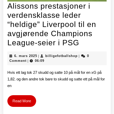
Alissons prestasjoner i
verdensklasse leder
“heldige” Liverpool til en
avgjørende Champions
Alissons
League-seier i PSG
prestasjo
6.
billigefotballshop
6. mars 2025
billigefotballshop
0
|
|
i
mars
Comment
06:09
|
2025
verdensk
Hvis ett lag tok 27 skudd og satte 10 på mål for en xG på
leder
1,82. og den andre tok bare to skudd og satte ett på mål for
en
“heldige”
Liverpool
Read
Read More
til
More