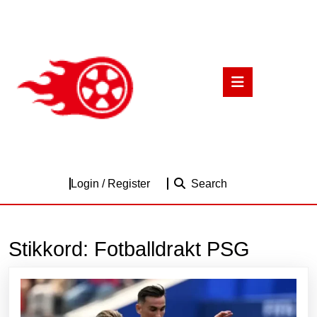
Skip
to
content
Skip
to
Open
content
Button
Login
Login / Register
Search
/
Register
Stikkord:
Fotballdrakt PSG