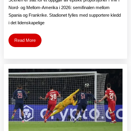
Spania
Nord- og Mellom-Amerika i 2026: semifinalen mellom
Spania og Frankrike. Stadionet fylles med supportere kledd
landsla
i det lidenskapelige
Debatt
om
Read
Read More
More
startopp
og
nøkkel
reise