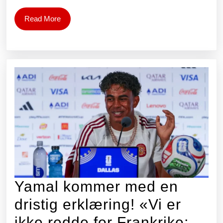
og
Read
Read More
More
shorts
Yamal kommer med en
dristig erklæring! «Vi er
ikke redde for Frankrike;