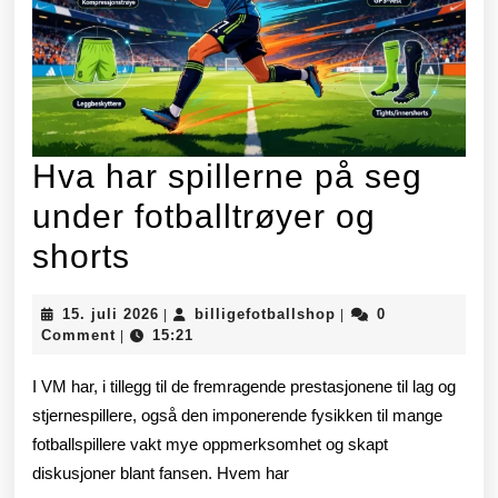
finalen.
Hva har spillerne på seg
under fotballtrøyer og
Hva
shorts
har
15.
billigefotballshop
15. juli 2026
billigefotballshop
0
|
|
spillerne
juli
Comment
15:21
|
2026
på
I VM har, i tillegg til de fremragende prestasjonene til lag og
seg
stjernespillere, også den imponerende fysikken til mange
fotballspillere vakt mye oppmerksomhet og skapt
under
diskusjoner blant fansen. Hvem har
fotballtrøyer