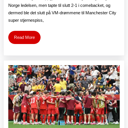
verden
Norge ledelsen, men tapte til slutt 2-1 i comebacket, og
dermed ble det slutt på VM-drømmene til Manchester City
forelsket
super stjernespiss,
seg
i
Read
Read More
More
Haaland
–
og
den
«rene
kjærligheten
og
vennligheten»