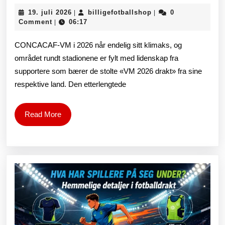
av
19.
billigefotballshop
19. juli 2026
billigefotballshop
0
|
|
den
juli
Comment
06:17
|
2026
aller
CONCACAF-VM i 2026 når endelig sitt klimaks, og
første
området rundt stadionene er fylt med lidenskap fra
supportere som bærer de stolte «VM 2026 drakt» fra sine
«mesterskapsringen»
respektive land. Den etterlengtede
som
skal
Read
Read More
More
tildeles
vinnerlaget,
og
spenningen
frem
mot