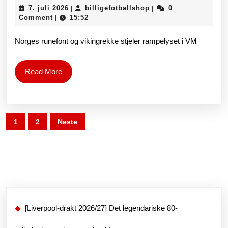
7.
billigefotballshop
7. juli 2026
billigefotballshop
0
|
|
og
juli
Comment
15:52
|
2026
vikingrekke
Norges runefont og vikingrekke stjeler rampelyset i VM
stjeler
rampelyset
Read
Read More
More
i
VM
Sidepaginering
1
2
Neste
[Liverpool-drakt 2026/27] Det legendariske 80-