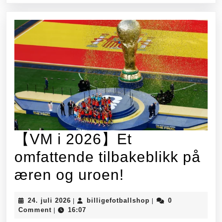
og
nøkkel
reise
【VM i 2026】Et
omfattende tilbakeblikk på
【VM
æren og uroen!
i
24.
billigefotballshop
24. juli 2026
billigefotballshop
0
|
|
2026】
juli
Comment
16:07
|
2026