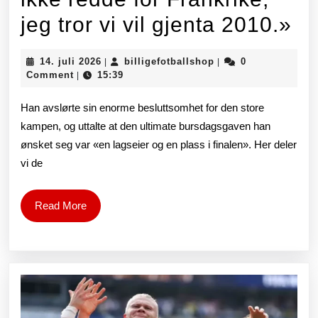
Ya
jeg tror vi vil gjenta 2010.»
k
14.
billigefotballshop
14. juli 2026
billigefotballshop
0
|
|
m
juli
Comment
15:39
|
2026
en
Han avslørte sin enorme besluttsomhet for den store
dri
kampen, og uttalte at den ultimate bursdagsgaven han
ønsket seg var «en lagseier og en plass i finalen». Her deler
er
vi de
«V
er
Read
Read More
More
ik
re
for
Fr