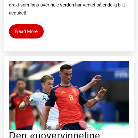
drakt som fans over hele verden har ventet på endelig blitt
av
avduket!
mesterverdighet
og
Read
Read More
More
innovasjon!
Den «uovervinnelige