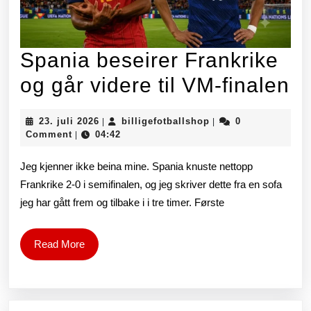
Spania beseirer Frankrike
S
og går videre til VM-finalen
be
23.
billigefotballshop
23. juli 2026
billigefotballshop
0
|
|
Fr
juli
Comment
04:42
|
2026
o
Jeg kjenner ikke beina mine. Spania knuste nettopp
gå
Frankrike 2-0 i semifinalen, og jeg skriver dette fra en sofa
jeg har gått frem og tilbake i i tre timer. Første
vi
til
Read
Read More
V
More
fi