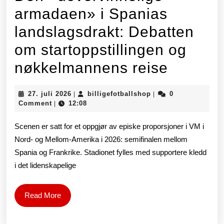
armadaen» i Spanias
landslagsdrakt: Debatten
om startoppstillingen og
Den
nøkkelmannens reise
«uoverv
27.
billigefotballshop
27. juli 2026
billigefotballshop
0
|
|
armada
juli
Comment
12:08
|
2026
i
Scenen er satt for et oppgjør av episke proporsjoner i VM i
Spania
Nord- og Mellom-Amerika i 2026: semifinalen mellom
Spania og Frankrike. Stadionet fylles med supportere kledd
landsla
i det lidenskapelige
Debatt
om
Read
Read More
More
startopp