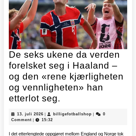
je
tro
vi
vil
gj
De seks ukene da verden
20
forelsket seg i Haaland –
og den «rene kjærligheten
og vennligheten» han
De
etterlot seg.
seks
13.
billigefotballshop
13. juli 2026
billigefotballshop
0
|
|
ukene
juli
Comment
15:32
|
2026
da
I det etterlengtede oppgjøret mellom England og Norge tok