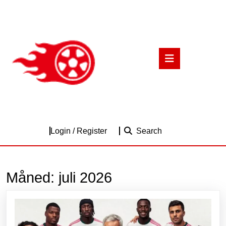
Skip
to
content
Skip
to
Open
content
Button
Login
Login / Register
Search
/
Register
Måned:
juli 2026