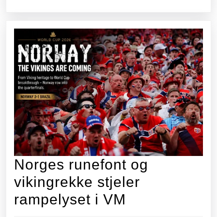
drakt»
som
fylte
stadion.
Norges runefont og
vikingrekke stjeler
Norges
rampelyset i VM
runefont