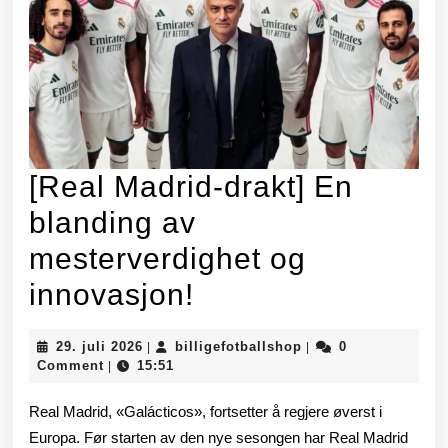
[Real Madrid-drakt] En
blanding av
mesterverdighet og
[Real
innovasjon!
Madrid-
29.
billigefotballshop
29. juli 2026
billigefotballshop
0
|
|
drakt]
juli
Comment
15:51
|
2026
En
Real Madrid, «Galácticos», fortsetter å regjere øverst i
blanding
Europa. Før starten av den nye sesongen har Real Madrid