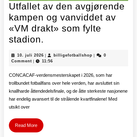
han
Utfallet av den avgjørende
etterlot
kampen og vanviddet av
seg.
«VM drakt» som fylte
Utfallet
stadion.
av
10.
billigefotballshop
10. juli 2026
billigefotballshop
0
|
|
den
juli
Comment
11:56
|
2026
avgjørende
CONCACAF-verdensmesterskapet i 2026, som har
kampen
trollbundet fotballfans over hele verden, har avsluttet sin
knallharde åttendedelsfinale, og de åtte sterkeste nasjonene
og
har endelig avansert til de strålende kvartfinalene! Med
vanviddet
utsikt over
av
«VM
Read
Read More
More