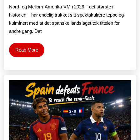
Et
Nord- og Mellom-Amerika-VM i 2026 – det største i
omfattende
historien – har endelig trukket sitt spektakulære teppe og
kulminert med at det spanske landslaget tok tittelen for
tilbakeblikk
andre gang. Det
på
æren
Read
Read More
More
og
uroen!