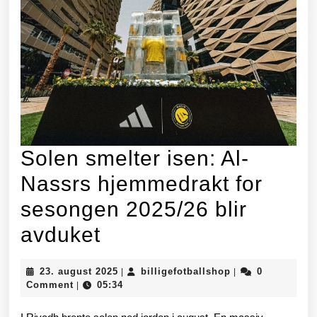
Solen smelter isen: Al-
Nassrs hjemmedrakt for
sesongen 2025/26 blir
Solen
avduket
smelter
23.
billigefotballsho
23. august 2025
billigefotballshop
0
|
|
isen:
august
Comment
05:34
|
2025
Al-