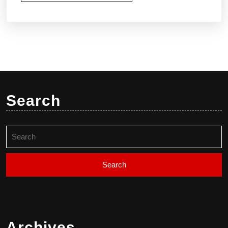
Search
Search
for:
Archives