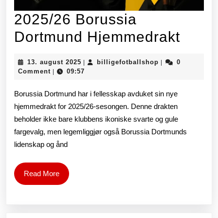
2025/26 Borussia
2025
Dortmund Hjemmedrakt
Borus
13.
billigefotballsho
13. august 2025
billigefotballshop
0
|
|
Dort
august
Comment
09:57
|
2025
Hjem
Borussia Dortmund har i fellesskap avduket sin nye
hjemmedrakt for 2025/26-sesongen. Denne drakten
beholder ikke bare klubbens ikoniske svarte og gule
fargevalg, men legemliggjør også Borussia Dortmunds
lidenskap og ånd
Read
Read More
More