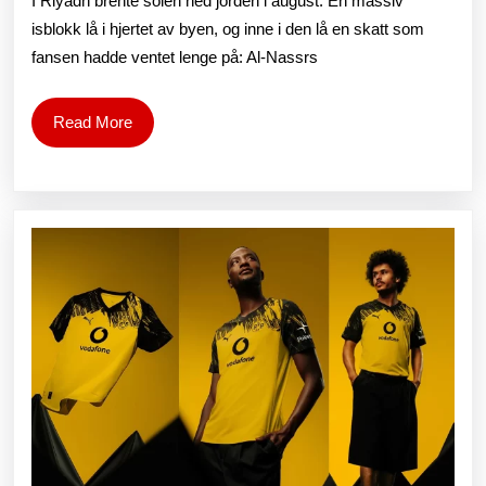
I Riyadh brente solen ned jorden i august. En massiv
Nassrs
isblokk lå i hjertet av byen, og inne i den lå en skatt som
fansen hadde ventet lenge på: Al-Nassrs
hjemmedrakt
for
Read
Read More
sesongen
More
2025/26
blir
avduket