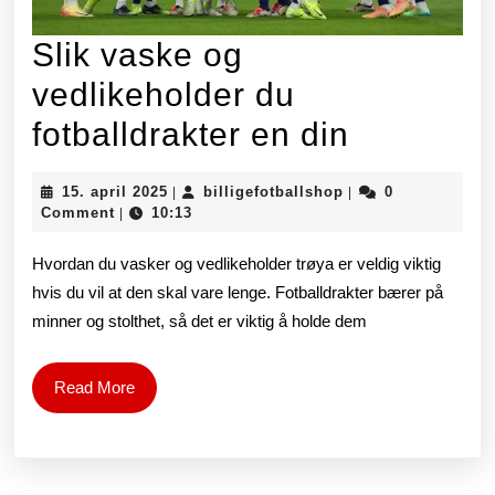
Slik vaske og
vedlikeholder du
Slik
fotballdrakter en din
vaske
15.
billigefotballshop
15. april 2025
billigefotballshop
0
|
|
og
april
Comment
10:13
|
2025
vedlikeh
Hvordan du vasker og vedlikeholder trøya er veldig viktig
du
hvis du vil at den skal vare lenge. Fotballdrakter bærer på
minner og stolthet, så det er viktig å holde dem
fotballdr
en
Read
Read More
din
More