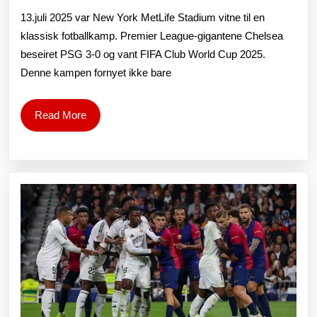
PSG
13.juli 2025 var New York MetLife Stadium vitne til en
vant
klassisk fotballkamp. Premier League-gigantene Chelsea
beseiret PSG 3-0 og vant FIFA Club World Cup 2025.
FIFA
Denne kampen fornyet ikke bare
Club
World
Read
Read More
More
Cup
i
2025