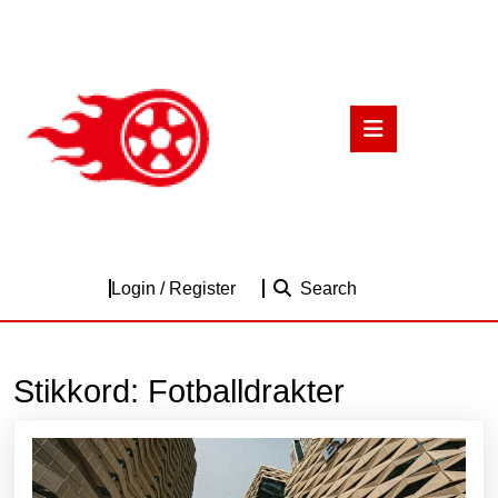
Skip
to
content
Skip
to
Open
content
Button
Login
Login / Register
Search
/
Register
Stikkord:
Fotballdrakter