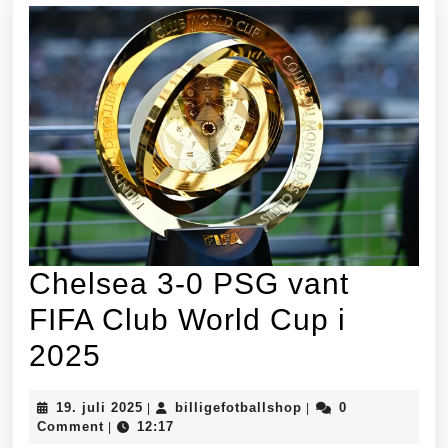
Chelsea 3-0 PSG vant
FIFA Club World Cup i
Chelsea
2025
3-
19.
billigefotballshop
19. juli 2025
billigefotballshop
0
|
|
0
juli
Comment
12:17
|
2025