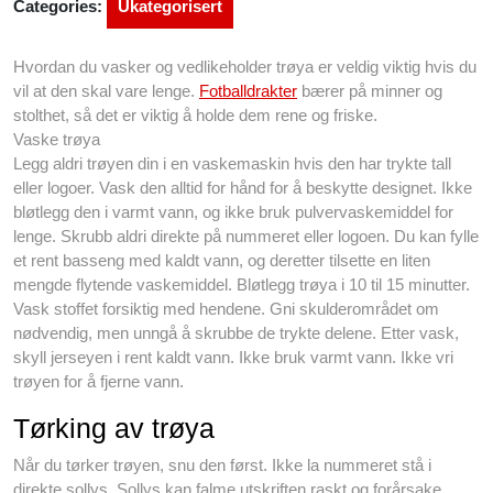
Categories:
Ukategorisert
Hvordan du vasker og vedlikeholder trøya er veldig viktig hvis du
vil at den skal vare lenge.
Fotballdrakter
bærer på minner og
stolthet, så det er viktig å holde dem rene og friske.
Vaske trøya
Legg aldri trøyen din i en vaskemaskin hvis den har trykte tall
eller logoer. Vask den alltid for hånd for å beskytte designet. Ikke
bløtlegg den i varmt vann, og ikke bruk pulvervaskemiddel for
lenge. Skrubb aldri direkte på nummeret eller logoen. Du kan fylle
et rent basseng med kaldt vann, og deretter tilsette en liten
mengde flytende vaskemiddel. Bløtlegg trøya i 10 til 15 minutter.
Vask stoffet forsiktig med hendene. Gni skulderområdet om
nødvendig, men unngå å skrubbe de trykte delene. Etter vask,
skyll jerseyen i rent kaldt vann. Ikke bruk varmt vann. Ikke vri
trøyen for å fjerne vann.
Tørking av trøya
Når du tørker trøyen, snu den først. Ikke la nummeret stå i
direkte sollys. Sollys kan falme utskriften raskt og forårsake