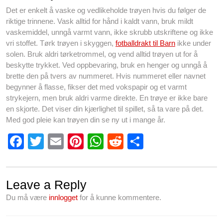
Det er enkelt å vaske og vedlikeholde trøyen hvis du følger de
riktige trinnene. Vask alltid for hånd i kaldt vann, bruk mildt
vaskemiddel, unngå varmt vann, ikke skrubb utskriftene og ikke
vri stoffet. Tørk trøyen i skyggen,
fotballdrakt til Barn
ikke under
solen. Bruk aldri tørketrommel, og vend alltid trøyen ut for å
beskytte trykket. Ved oppbevaring, bruk en henger og unngå å
brette den på tvers av nummeret. Hvis nummeret eller navnet
begynner å flasse, fikser det med vokspapir og et varmt
strykejern, men bruk aldri varme direkte. En trøye er ikke bare
en skjorte. Det viser din kjærlighet til spillet, så ta vare på det.
Med god pleie kan trøyen din se ny ut i mange år.
F
T
E
Pi
W
R
S
a
wi
m
nt
h
e
h
c
tt
ail
er
at
d
ar
Leave a Reply
e
er
e
s
di
e
Du må være
innlogget
for å kunne kommentere.
b
st
A
t
o
p
Innleggsnavigasjon