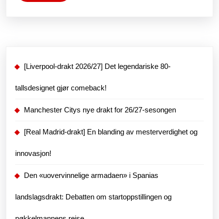
More
i
Chelsea:
Kan
Ange
[Liverpool-drakt 2026/27] Det legendariske 80-
Postecoglu
og
tallsdesignet gjør comeback!
selskapet
Manchester Citys nye drakt for 26/27-sesongen
komme
seg?
[Real Madrid-drakt] En blanding av mesterverdighet og
innovasjon!
Den «uovervinnelige armadaen» i Spanias
landslagsdrakt: Debatten om startoppstillingen og
nøkkelmannens reise