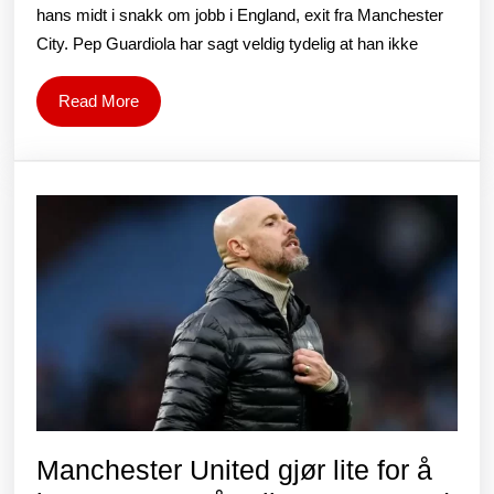
fremtiden:
hans midt i snakk om jobb i England, exit fra Manchester
“Alt
City. Pep Guardiola har sagt veldig tydelig at han ikke
kan
Read
Read More
skje”
More
Manchester United gjør lite for å