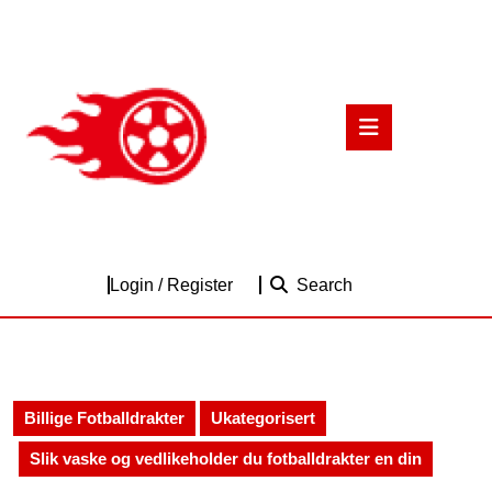
Skip
to
content
Skip
to
Open
content
Button
Login
Login / Register
Search
/
Register
Billige Fotballdrakter
Ukategorisert
Slik vaske og vedlikeholder du fotballdrakter en din