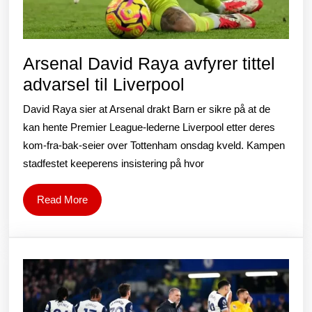
0-
0
uavgj
Arsenal David Raya avfyrer tittel
mot
Arsenal
advarsel til Liverpool
Asto
David
Villa
David Raya sier at Arsenal drakt Barn er sikre på at de
Raya
kan hente Premier League-lederne Liverpool etter deres
avfyrer
kom-fra-bak-seier over Tottenham onsdag kveld. Kampen
stadfestet keeperens insistering på hvor
tittel
advarsel
Read
Read More
til
More
Liverpool