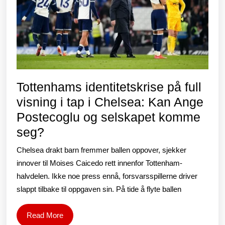
Tottenhams identitetskrise på full
visning i tap i Chelsea: Kan Ange
Postecoglu og selskapet komme
Tottenhams
seg?
identitetskrise
Chelsea drakt barn fremmer ballen oppover, sjekker
på
innover til Moises Caicedo rett innenfor Tottenham-
full
halvdelen. Ikke noe press ennå, forsvarsspillerne driver
slappt tilbake til oppgaven sin. På tide å flyte ballen
visning
i
Read
Read More
tap