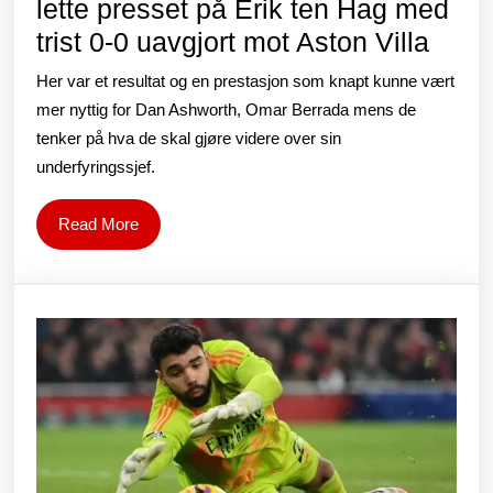
lette presset på Erik ten Hag med
Manc
trist 0-0 uavgjort mot Aston Villa
Unit
Her var et resultat og en prestasjon som knapt kunne vært
gjør
mer nyttig for Dan Ashworth, Omar Berrada mens de
lite
tenker på hva de skal gjøre videre over sin
underfyringssjef.
for
å
Read
Read More
lette
More
pres
på
Erik
ten
Hag
med
trist