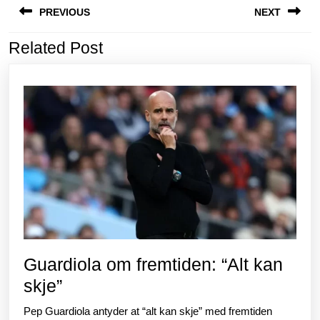
PREVIOUS
NEXT
o
p
k
Related Post
Previous
Next
post:
post:
Guardiola om fremtiden: “Alt kan
Guardiola
skje”
om
Pep Guardiola antyder at “alt kan skje” med fremtiden