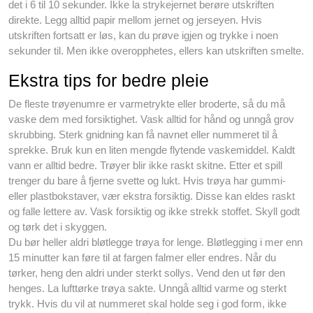
det i 6 til 10 sekunder. Ikke la strykejernet berøre utskriften
direkte. Legg alltid papir mellom jernet og jerseyen. Hvis
utskriften fortsatt er løs, kan du prøve igjen og trykke i noen
sekunder til. Men ikke overopphetes, ellers kan utskriften smelte.
Ekstra tips for bedre pleie
De fleste trøyenumre er varmetrykte eller broderte, så du må
vaske dem med forsiktighet. Vask alltid for hånd og unngå grov
skrubbing. Sterk gnidning kan få navnet eller nummeret til å
sprekke. Bruk kun en liten mengde flytende vaskemiddel. Kaldt
vann er alltid bedre. Trøyer blir ikke raskt skitne. Etter et spill
trenger du bare å fjerne svette og lukt. Hvis trøya har gummi-
eller plastbokstaver, vær ekstra forsiktig. Disse kan eldes raskt
og falle lettere av. Vask forsiktig og ikke strekk stoffet. Skyll godt
og tørk det i skyggen.
Du bør heller aldri bløtlegge trøya for lenge. Bløtlegging i mer enn
15 minutter kan føre til at fargen falmer eller endres. Når du
tørker, heng den aldri under sterkt sollys. Vend den ut før den
henges. La lufttørke trøya sakte. Unngå alltid varme og sterkt
trykk. Hvis du vil at nummeret skal holde seg i god form, ikke