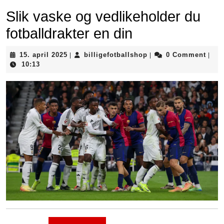
Slik vaske og vedlikeholder du
fotballdrakter en din
15.
billigefotballshop
15. april 2025
billigefotballshop
0 Comment
|
|
|
april
10:13
2025