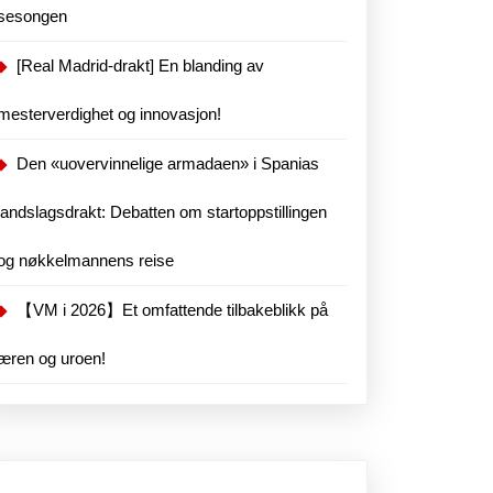
sesongen
[Real Madrid-drakt] En blanding av
mesterverdighet og innovasjon!
Den «uovervinnelige armadaen» i Spanias
landslagsdrakt: Debatten om startoppstillingen
og nøkkelmannens reise
【VM i 2026】Et omfattende tilbakeblikk på
æren og uroen!