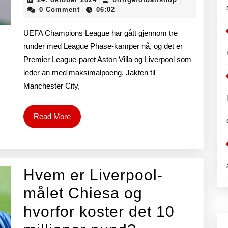
|
|
takeaways:
oktober
0 Comment
06:02
|
2024
Liverpool
UEFA Champions League har gått gjennom tre
dominerer
runder med League Phase-kamper nå, og det er
Premier League-paret Aston Villa og Liverpool som
leder an med maksimalpoeng. Jakten til
Manchester City,
Read
Read More
More
Hvem er Liverpool-
målet Chiesa og
hvorfor koster det 10