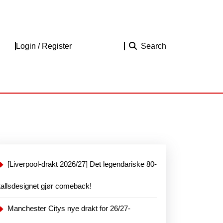
Login
Login / Register
Search
/
Register
[Liverpool-drakt 2026/27] Det legendariske 80-
tallsdesignet gjør comeback!
Manchester Citys nye drakt for 26/27-
shop