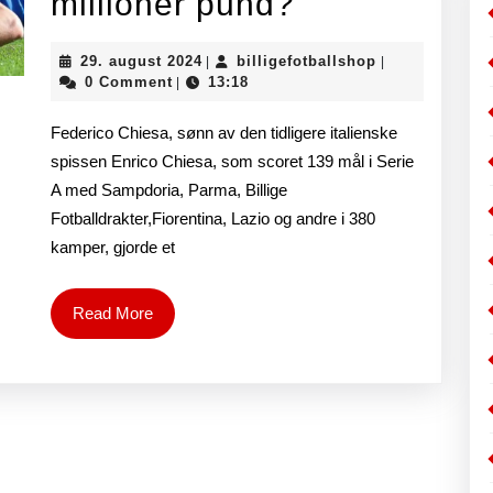
Hvem
millioner pund?
er
29.
billigefotballs
29. august 2024
billigefotballshop
|
|
Liverpool-
august
0 Comment
13:18
|
2024
målet
Federico Chiesa, sønn av den tidligere italienske
Chiesa
spissen Enrico Chiesa, som scoret 139 mål i Serie
A med Sampdoria, Parma, Billige
og
Fotballdrakter,Fiorentina, Lazio og andre i 380
hvorfor
kamper, gjorde et
koster
det
Read
Read More
More
10
millioner
pund?