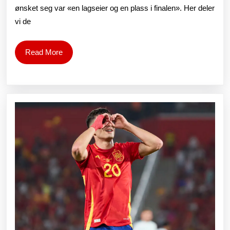
ønsket seg var «en lagseier og en plass i finalen». Her deler
er
vi de
«V
er
Read
Read More
More
ik
re
for
Fr
je
tro
vi
vil
gj