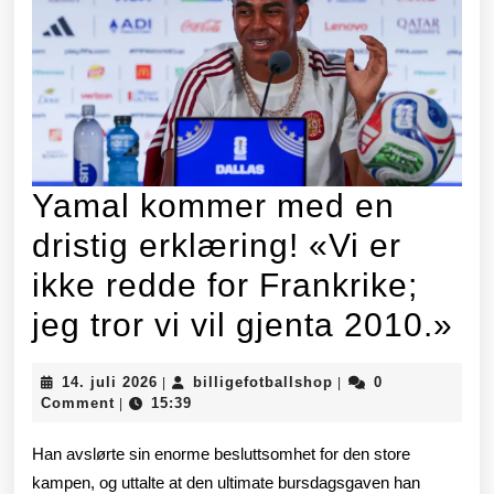
Yamal kommer med en
dristig erklæring! «Vi er
ikke redde for Frankrike;
Ya
jeg tror vi vil gjenta 2010.»
k
14.
billigefotballshop
14. juli 2026
billigefotballshop
0
|
|
m
juli
Comment
15:39
|
2026
en
Han avslørte sin enorme besluttsomhet for den store
dri
kampen, og uttalte at den ultimate bursdagsgaven han