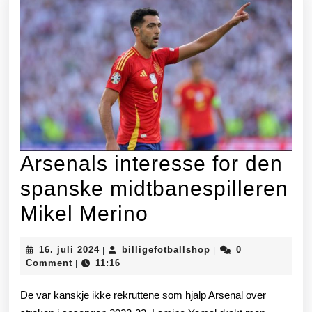
Arsenals interesse for den
spanske midtbanespilleren
Arsenals
Mikel Merino
interesse
16.
billigefotballshop
16. juli 2024
billigefotballshop
0
|
|
for
juli
Comment
11:16
|
2024
den
De var kanskje ikke rekruttene som hjalp Arsenal over