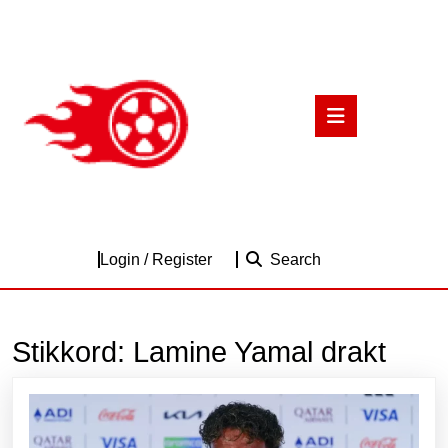
Skip
to
content
Skip
to
Open
content
Button
Login
Login / Register
Search
/
Register
Stikkord:
Lamine Yamal drakt