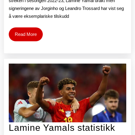
spanske
streken i sesongen 2022-23, Lamine Yamal drakt men
signeringene av Jorginho og Leandro Trossard har vist seg
midtbanespiller
å være eksemplariske tilskudd
Mikel
Merino
Read
Read More
More
Lamine Yamals statistikk