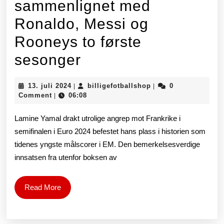
sammenlignet med
Ronaldo, Messi og
Rooneys to første
Lamine
sesonger
Yamals
13.
billigefotballshop
13. juli 2024
billigefotballshop
0
|
|
statistikk
juli
Comment
06:08
|
2024
sammenlignet
Lamine Yamal drakt utrolige angrep mot Frankrike i
med
semifinalen i Euro 2024 befestet hans plass i historien som
tidenes yngste målscorer i EM. Den bemerkelsesverdige
Ronaldo,
innsatsen fra utenfor boksen av
Messi
og
Read
Read More
More
Rooneys
to