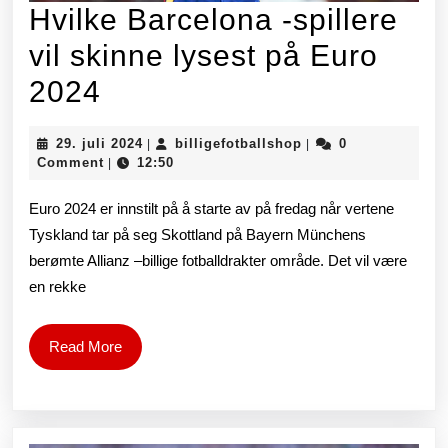
20
Hvilke Barcelona -spillere
vil skinne lysest på Euro
Hvilke
2024
Barcelona
29.
billigefotballshop
29. juli 2024
billigefotballshop
0
|
|
-
juli
Comment
12:50
|
2024
spillere
Euro 2024 er innstilt på å starte av på fredag ​​når vertene
vil
Tyskland tar på seg Skottland på Bayern Münchens
berømte Allianz –billige fotballdrakter område. Det vil være
skinne
en rekke
lysest
på
Read
Read More
More
Euro
2024