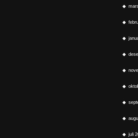
mar
febr
janu
des
nov
okto
sept
augu
juli 