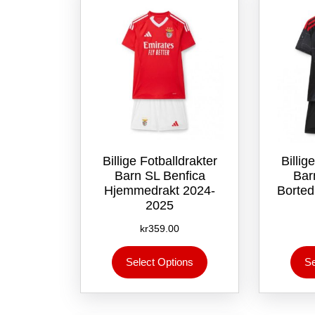
på
produktsiden
Billige Fotballdrakter
Billig
Barn SL Benfica
Bar
Hjemmedrakt 2024-
Borted
2025
kr
359.00
Dette
Select Options
Se
produktet
har
flere
varianter.