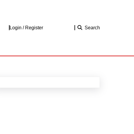
Login
Login / Register
Search
/
Register