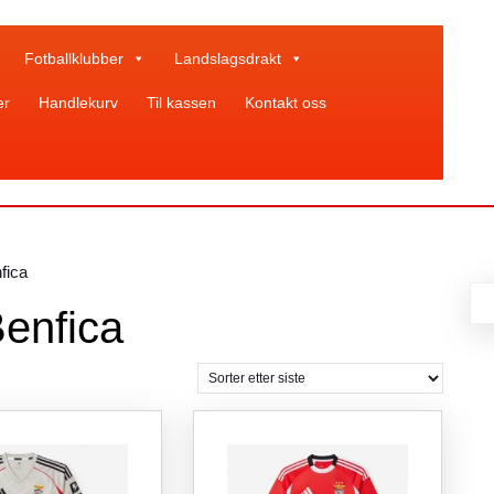
Fotballklubber
Landslagsdrakt
er
Handlekurv
Til kassen
Kontakt oss
fica
Benfica