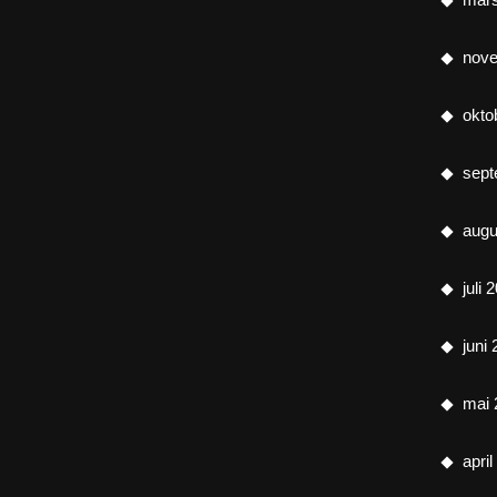
nov
okto
sept
augu
juli 
juni
mai 
apri