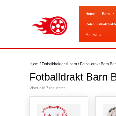
Skip
to
content
Home
Barn
Skip
Retro Fotballdrakt
to
content
Min konto
Hjem
/
Fotballdrakter til barn
/ Fotballdrakt Barn Ben
Fotballdrakt Barn 
Sortert
Viser alle 7 resultater
etter
siste