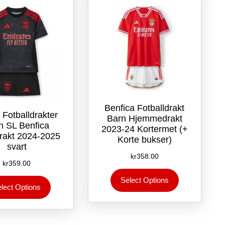
velges
på
på
produktsiden
produktsiden
Benfica Fotballdrakt
e Fotballdrakter
Barn Hjemmedrakt
n SL Benfica
2023-24 Kortermet (+
rakt 2024-2025
Korte bukser)
svart
kr
358.00
kr
359.00
Dette
Dette
Select Options
produktet
lect Options
produktet
har
har
flere
flere
varianter.
varianter.