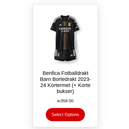
Alternativene
kan
velges
på
produktsiden
Benfica Fotballdrakt
Barn Bortedrakt 2023-
24 Kortermet (+ Korte
bukser)
kr
358.00
Dette
Select Options
produktet
har
flere