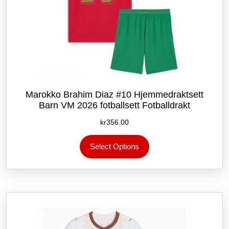
Marokko Brahim Diaz #10 Hjemmedraktsett
Barn VM 2026 fotballsett Fotballdrakt
kr
356.00
Dette
Select Options
produktet
har
flere
varianter.
Alternativene
kan
velges
på