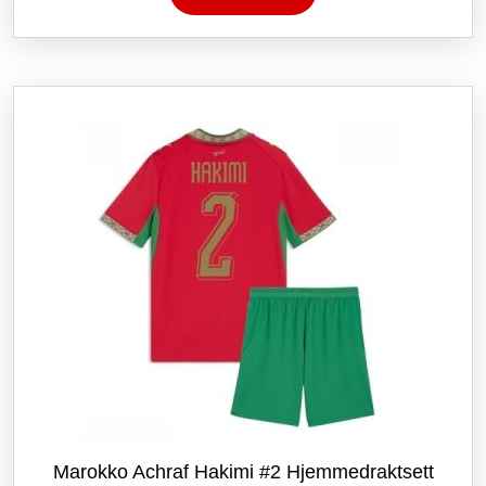
har
flere
varianter.
Alternativene
kan
velges
på
produktsiden
Marokko Achraf Hakimi #2 Hjemmedraktsett