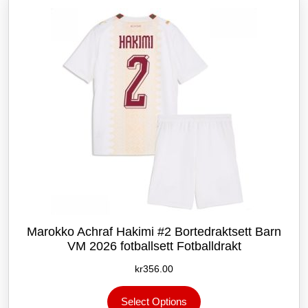
kan
velges
på
produktsiden
Marokko Achraf Hakimi #2 Bortedraktsett Barn
VM 2026 fotballsett Fotballdrakt
kr
356.00
Dette
Select Options
produktet