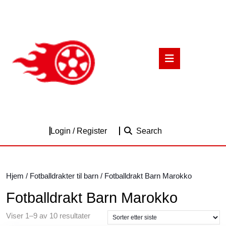
Skip
to
content
Skip
to
Open
content
Button
Login
Login / Register
Search
/
Register
Hjem
/
Fotballdrakter til barn
/ Fotballdrakt Barn Marokko
Fotballdrakt Barn Marokko
Sortert
Viser 1–9 av 10 resultater