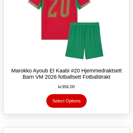
Marokko Ayoub El Kaabi #20 Hjemmedraktsett
Barn VM 2026 fotballsett Fotballdrakt
kr
356.00
Dette
Select Options
produktet
har
flere
varianter.
Alternativene