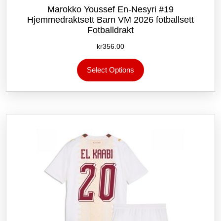
Marokko Youssef En-Nesyri #19
Hjemmedraktsett Barn VM 2026 fotballsett
Fotballdrakt
kr
356.00
Dette
Select Options
produktet
har
flere
varianter.
Alternativene
kan
velges
på
produktsiden