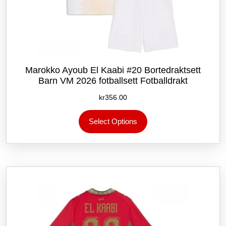
Marokko Ayoub El Kaabi #20 Bortedraktsett
Barn VM 2026 fotballsett Fotballdrakt
kr
356.00
Dette
Select Options
produktet
har
flere
varianter.
Alternativene
kan
velges
på
produktsiden