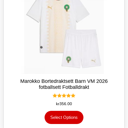
produktsiden
Marokko Bortedraktsett Barn VM 2026
fotballsett Fotballdrakt
Vurdert
kr
356.00
5.00
av 5
Dette
Select Options
produktet
har