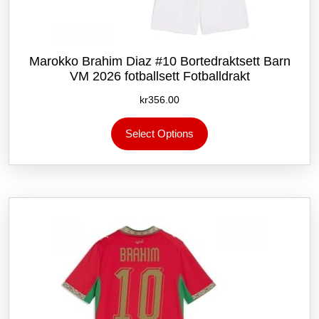
Marokko Brahim Diaz #10 Bortedraktsett Barn
VM 2026 fotballsett Fotballdrakt
kr
356.00
Dette
Select Options
produktet
har
flere
varianter.
Alternativene
kan
velges
på
produktsiden