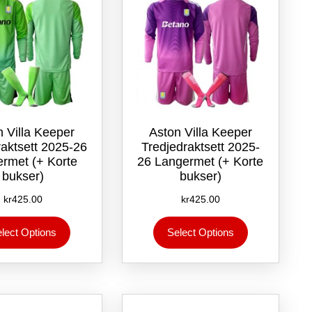
på
produktsiden
produktsiden
n Villa Keeper
Aston Villa Keeper
raktsett 2025-26
Tredjedraktsett 2025-
rmet (+ Korte
26 Langermet (+ Korte
bukser)
bukser)
kr
425.00
kr
425.00
Dette
Dette
lect Options
Select Options
produktet
produktet
har
har
flere
flere
varianter.
varianter.
Alternativene
Alternativene
kan
kan