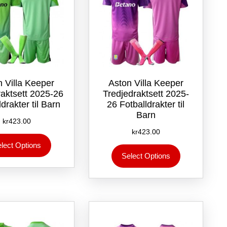
n Villa Keeper
Aston Villa Keeper
raktsett 2025-26
Tredjedraktsett 2025-
drakter til Barn
26 Fotballdrakter til
Barn
kr
423.00
kr
423.00
Dette
lect Options
Dette
produktet
Select Options
produktet
har
har
flere
flere
varianter.
varianter.
Alternativene
Alternativene
kan
kan
velges
velges
på