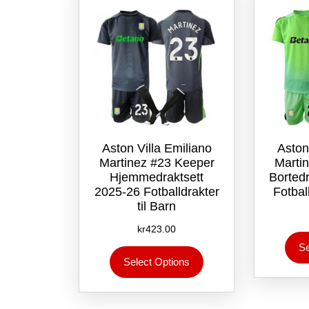
velges
på
produktsiden
Aston Villa Emiliano
Aston
Martinez #23 Keeper
Marti
Hjemmedraktsett
Borted
2025-26 Fotballdrakter
Fotball
til Barn
kr
423.00
Se
Dette
Select Options
produktet
har
flere