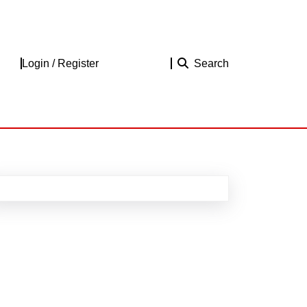
Login
Login / Register
Search
/
Register