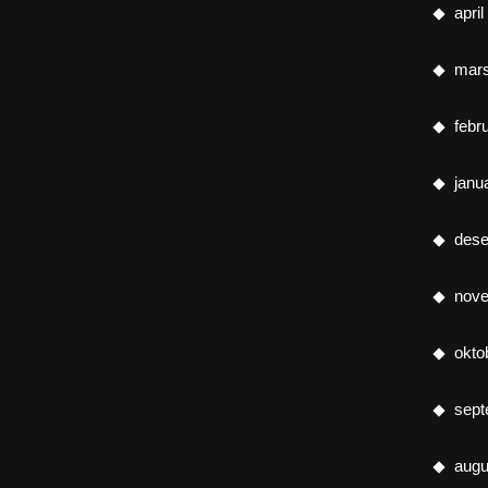
apri
mar
febr
janu
des
nov
okto
sept
augu