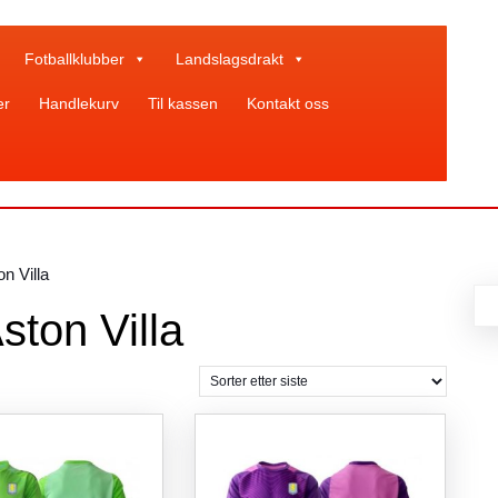
Fotballklubber
Landslagsdrakt
er
Handlekurv
Til kassen
Kontakt oss
n Villa
ston Villa