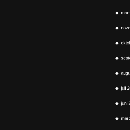
mar
nov
okto
sept
augu
juli 
juni
mai 