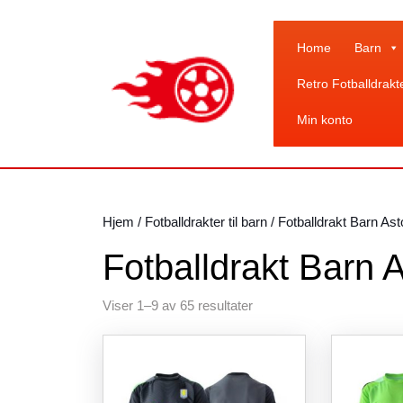
Skip
to
content
Home
Barn
Skip
Retro Fotballdrakt
to
content
Min konto
Hjem
/
Fotballdrakter til barn
/ Fotballdrakt Barn Asto
Fotballdrakt Barn A
Sortert
Viser 1–9 av 65 resultater
etter
siste