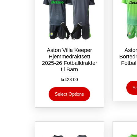
Aston Villa Keeper
Asto
Hjemmedraktsett
Borted
2025-26 Fotballdrakter
Fotball
til Barn
kr
423.00
Se
Dette
Select Options
produktet
har
flere
varianter.
Alternativene
kan
velges