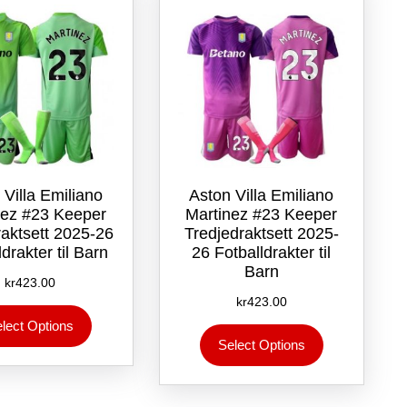
velges
velges
på
på
produktsiden
produktsiden
 Villa Emiliano
Aston Villa Emiliano
nez #23 Keeper
Martinez #23 Keeper
raktsett 2025-26
Tredjedraktsett 2025-
drakter til Barn
26 Fotballdrakter til
Barn
kr
423.00
kr
423.00
Dette
lect Options
Dette
produktet
Select Options
produktet
har
har
flere
flere
varianter.