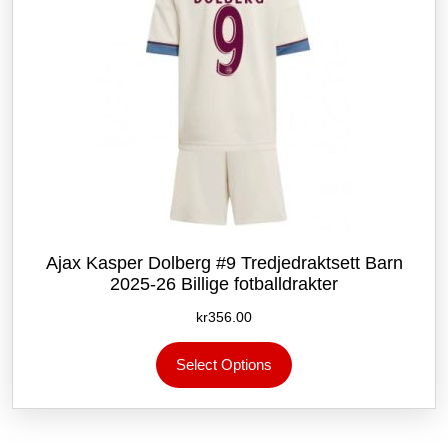
Ajax Kasper Dolberg #9 Tredjedraktsett Barn
2025-26 Billige fotballdrakter
kr
356.00
Dette
Select Options
produktet
har
flere
varianter.