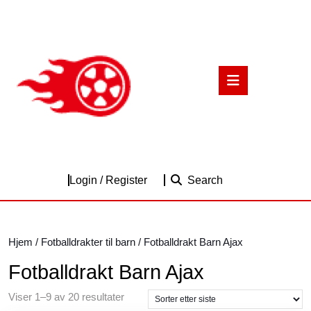
Skip
to
content
Skip
to
Open
content
Button
Login
Login / Register
Search
/
Register
Hjem
/
Fotballdrakter til barn
/ Fotballdrakt Barn Ajax
Fotballdrakt Barn Ajax
Sortert
Viser 1–9 av 20 resultater