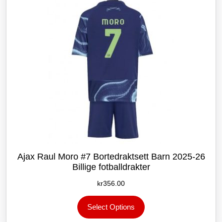
velges
på
produktsiden
Ajax Raul Moro #7 Bortedraktsett Barn 2025-26
Billige fotballdrakter
kr
356.00
Dette
Select Options
produktet
har