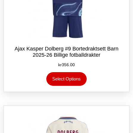
Ajax Kasper Dolberg #9 Bortedraktsett Barn
2025-26 Billige fotballdrakter
kr
356.00
Dette
Select Options
produktet
har
flere
varianter.
Alternativene
kan
velges
på
produktsiden