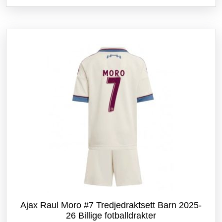
flere
varianter.
Alternativene
kan
velges
på
produktsiden
Ajax Raul Moro #7 Tredjedraktsett Barn 2025-
26 Billige fotballdrakter