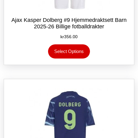
Ajax Kasper Dolberg #9 Hjemmedraktsett Barn
2025-26 Billige fotballdrakter
kr
356.00
Dette
Select Options
produktet
har
flere
varianter.
Alternativene
kan
velges
på
produktsiden