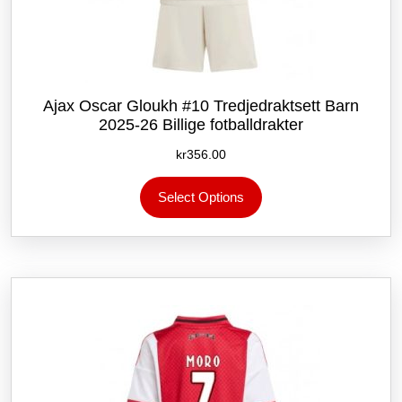
Ajax Oscar Gloukh #10 Tredjedraktsett Barn
2025-26 Billige fotballdrakter
kr
356.00
Dette
Select Options
produktet
har
flere
varianter.
Alternativene
kan
velges
på
produktsiden