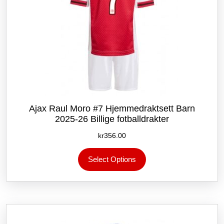
Ajax Raul Moro #7 Hjemmedraktsett Barn
2025-26 Billige fotballdrakter
kr
356.00
Dette
Select Options
produktet
har
flere
varianter.
Alternativene
kan