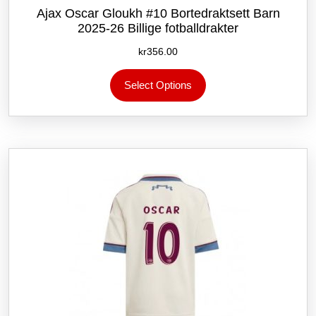
Ajax Oscar Gloukh #10 Bortedraktsett Barn
2025-26 Billige fotballdrakter
kr
356.00
Dette
Select Options
produktet
har
flere
varianter.
Alternativene
kan
velges
på
produktsiden