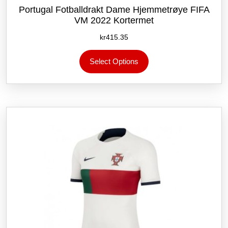
Portugal Fotballdrakt Dame Hjemmetrøye FIFA
VM 2022 Kortermet
kr
415.35
Dette
Select Options
produktet
har
flere
varianter.
Alternativene
kan
velges
på
produktsiden