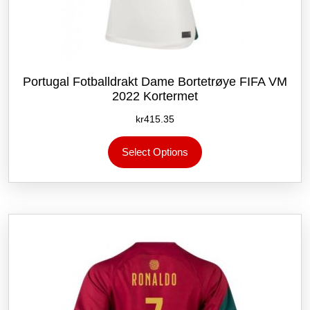
Portugal Fotballdrakt Dame Bortetrøye FIFA VM
2022 Kortermet
kr
415.35
Dette
Select Options
produktet
har
flere
varianter.
Alternativene
kan
velges
på
produktsiden