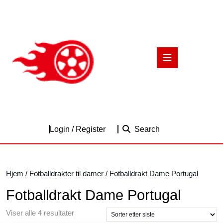
Skip
to
content
Skip
to
Open
content
Button
Login
Login / Register
Search
/
Register
Hjem
/
Fotballdrakter til damer
/ Fotballdrakt Dame Portugal
Fotballdrakt Dame Portugal
Sortert
Viser alle 4 resultater