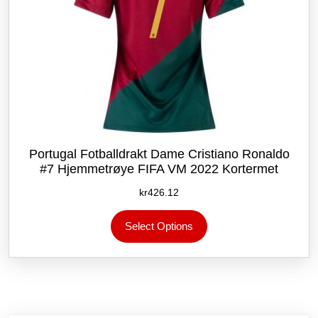
Portugal Fotballdrakt Dame Cristiano Ronaldo
#7 Hjemmetrøye FIFA VM 2022 Kortermet
kr
426.12
Dette
Select Options
produktet
har
flere
varianter.
Alternativene
kan