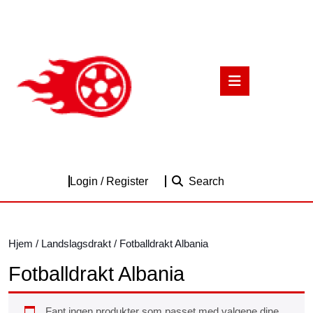
Skip
to
content
Skip
to
Open
content
Button
Login
Login / Register
Search
/
Register
Hjem
/
Landslagsdrakt
/ Fotballdrakt Albania
Fotballdrakt Albania
Fant ingen produkter som passet med valgene dine.