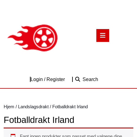
Skip
to
content
Skip
to
Open
content
Button
Login
Login / Register
Search
/
Register
Hjem
/
Landslagsdrakt
/ Fotballdrakt Irland
Fotballdrakt Irland
Fant ingen produkter som passet med valgene dine.