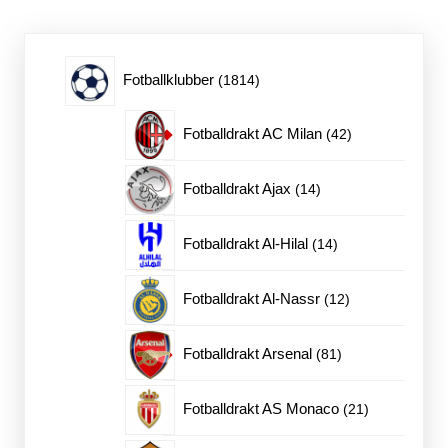
Alternativene
kan
velges
på
1814
Fotballklubber
1814
produktsiden
produkter
42
Fotballdrakt AC Milan
42
produkter
14
Fotballdrakt Ajax
14
produkter
14
Fotballdrakt Al-Hilal
14
produkter
12
Fotballdrakt Al-Nassr
12
produkter
81
Fotballdrakt Arsenal
81
produkter
21
Fotballdrakt AS Monaco
21
produkter