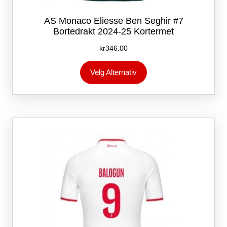
AS Monaco Eliesse Ben Seghir #7
Bortedrakt 2024-25 Kortermet
kr
346.00
Dette
Velg Alternativ
produktet
har
flere
varianter.
Alternativene
kan
velges
på
produktsiden