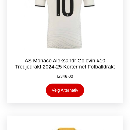
AS Monaco Aleksandr Golovin #10
Tredjedrakt 2024-25 Kortermet Fotballdrakt
kr
346.00
Dette
Velg Alternativ
produktet
har
flere
varianter.
Alternativene
kan
velges