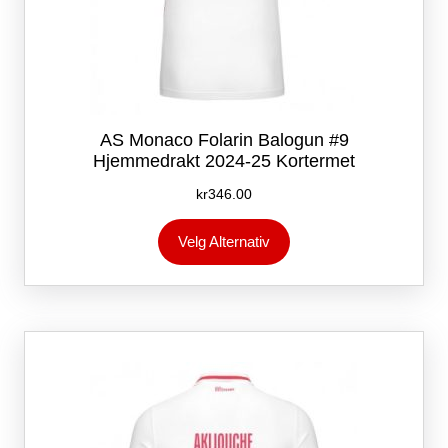
AS Monaco Folarin Balogun #9
Hjemmedrakt 2024-25 Kortermet
kr
346.00
Dette
Velg Alternativ
produktet
har
flere
varianter.
Alternativene
kan
velges
på
produktsiden