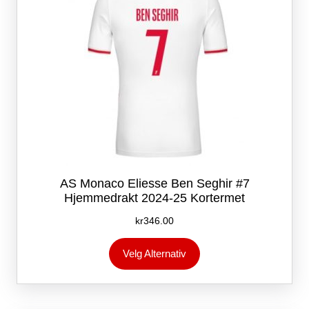
produktsiden
AS Monaco Eliesse Ben Seghir #7
Hjemmedrakt 2024-25 Kortermet
kr
346.00
Dette
Velg Alternativ
produktet
har
flere
varianter.