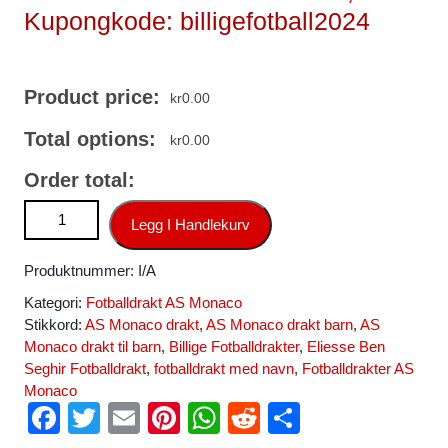
Kupongkode: billigefotball2024
Product price:
kr
0.00
Total options:
kr
0.00
Order total:
AS Monaco Eliesse Ben Seghir #7 Tredjedrakt 2024-25
Legg I Handlekurv
Kortermet Fotballdrakt antall
Produktnummer:
I/A
Kategori:
Fotballdrakt AS Monaco
Stikkord:
AS Monaco drakt
,
AS Monaco drakt barn
,
AS
Monaco drakt til barn
,
Billige Fotballdrakter
,
Eliesse Ben
Seghir Fotballdrakt
,
fotballdrakt med navn
,
Fotballdrakter AS
Monaco
F
T
E
Pi
W
R
S