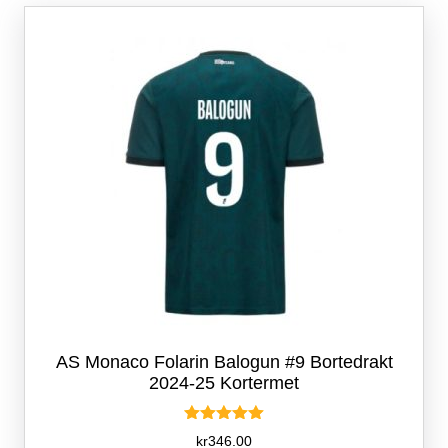
Alternativene
kan
velges
på
produktsiden
AS Monaco Folarin Balogun #9 Bortedrakt
2024-25 Kortermet
Vurdert
kr
346.00