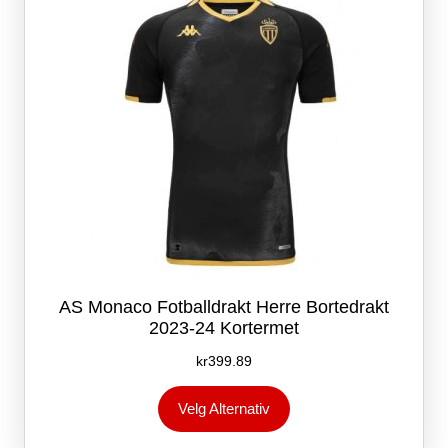
på
produktsiden
AS Monaco Fotballdrakt Herre Bortedrakt
2023-24 Kortermet
kr
399.89
Dette
Velg Alternativ
produktet
har