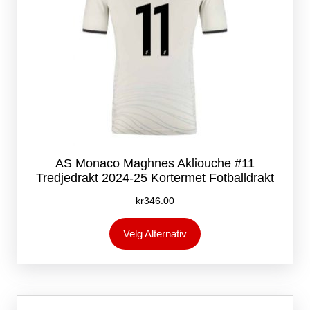
AS Monaco Maghnes Akliouche #11
Tredjedrakt 2024-25 Kortermet Fotballdrakt
kr
346.00
Dette
Velg Alternativ
produktet
har
flere
varianter.
Alternativene