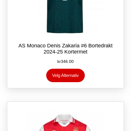
AS Monaco Denis Zakaria #6 Bortedrakt
2024-25 Kortermet
kr
346.00
Dette
Velg Alternativ
produktet
har
flere
varianter.
Alternativene
kan
velges
på
produktsiden