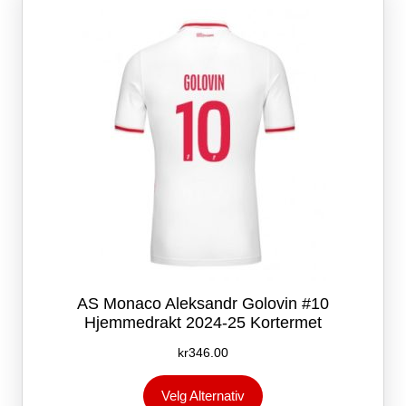
kan
velges
på
produktsiden
AS Monaco Aleksandr Golovin #10
Hjemmedrakt 2024-25 Kortermet
kr
346.00
Dette
Velg Alternativ
produktet