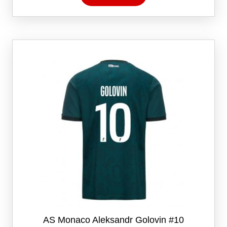
har
flere
varianter.
Alternativene
kan
velges
på
produktsiden
AS Monaco Aleksandr Golovin #10