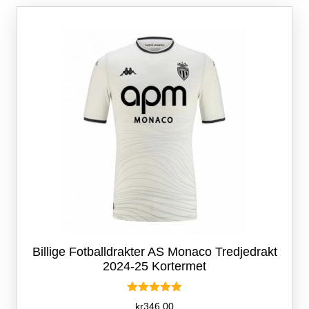
Alternativene
kan
velges
på
produktsiden
Billige Fotballdrakter AS Monaco Tredjedrakt
2024-25 Kortermet
Vurdert
kr
346.00