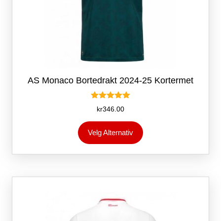
AS Monaco Bortedrakt 2024-25 Kortermet
Vurdert
kr
346.00
5.00
av 5
Dette
Velg Alternativ
produktet
har
flere
varianter.
Alternativene
kan
velges
på