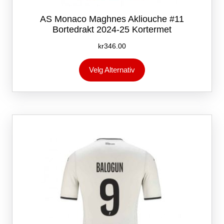
AS Monaco Maghnes Akliouche #11
Bortedrakt 2024-25 Kortermet
kr
346.00
Dette
Velg Alternativ
produktet
har
flere
varianter.
Alternativene
kan
velges
på
produktsiden