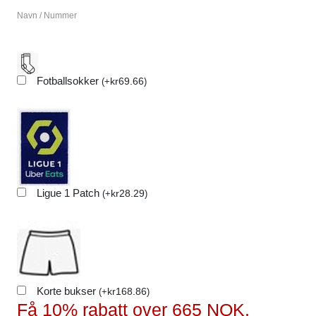
Navn / Nummer
Fotballsokker
kr
69.66
(
+
)
Ligue 1 Patch
kr
28.29
(
+
)
Korte bukser
kr
168.86
(
+
)
Få 10% rabatt over 665 NOK,