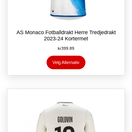
AS Monaco Fotballdrakt Herre Tredjedrakt
2023-24 Kortermet
kr
399.89
Dette
Velg Alternativ
produktet
har
flere
varianter.
Alternativene
kan
velges
på
produktsiden