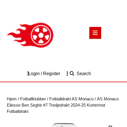
Skip
to
content
Skip
to
Open
content
Button
Login
Login / Register
Search
/
Register
Hjem
/
Fotballklubber
/
Fotballdrakt AS Monaco
/ AS Monaco
Eliesse Ben Seghir #7 Tredjedrakt 2024-25 Kortermet
Fotballdrakt