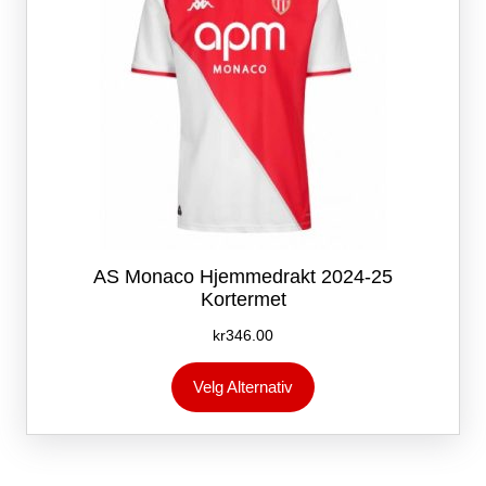
AS Monaco Hjemmedrakt 2024-25
Kortermet
kr
346.00
Dette
Velg Alternativ
produktet
har
flere
varianter.