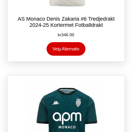
AS Monaco Denis Zakaria #6 Tredjedrakt
2024-25 Kortermet Fotballdrakt
kr
346.00
Dette
Velg Alternativ
produktet
har
flere
varianter.
Alternativene
kan
velges
på
produktsiden