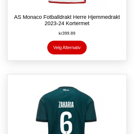
AS Monaco Fotballdrakt Herre Hjemmedrakt
2023-24 Kortermet
kr
399.89
Dette
Velg Alternativ
produktet
har
flere
varianter.
Alternativene
kan
velges
på
produktsiden