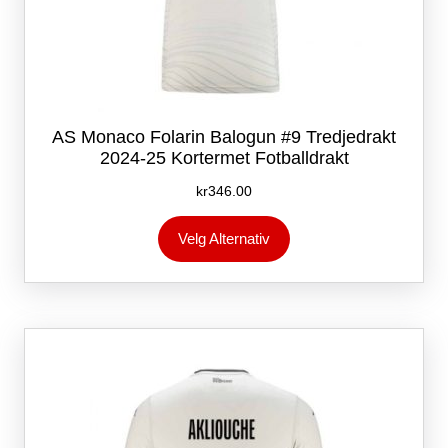
AS Monaco Folarin Balogun #9 Tredjedrakt
2024-25 Kortermet Fotballdrakt
kr
346.00
Dette
Velg Alternativ
produktet
har
flere
varianter.
Alternativene
kan
velges
på
produktsiden