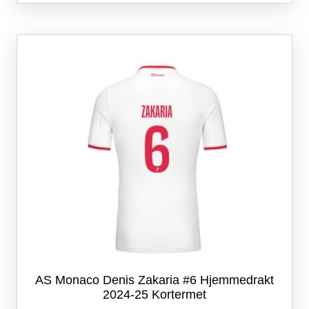
flere
varianter.
Alternativene
kan
velges
på
produktsiden
AS Monaco Denis Zakaria #6 Hjemmedrakt
2024-25 Kortermet