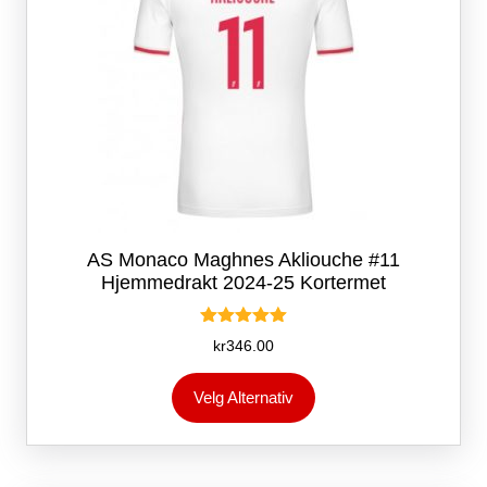
AS Monaco Maghnes Akliouche #11
Hjemmedrakt 2024-25 Kortermet
Vurdert
kr
346.00
5.00
av 5
Dette
Velg Alternativ
produktet
har
flere
varianter.