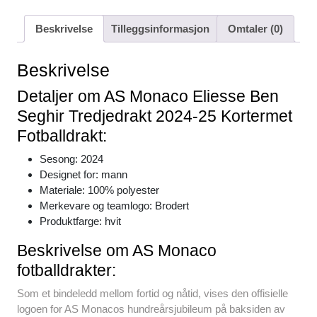
a
wi
m
nt
h
e
h
c
tt
ail
er
at
d
ar
Beskrivelse
Tilleggsinformasjon
Omtaler (0)
e
er
e
s
di
e
b
st
A
t
Beskrivelse
o
p
Detaljer om AS Monaco Eliesse Ben
o
p
Seghir Tredjedrakt 2024-25 Kortermet
k
Fotballdrakt:
Sesong: 2024
Designet for: mann
Materiale: 100% polyester
Merkevare og teamlogo: Brodert
Produktfarge: hvit
Beskrivelse om AS Monaco
fotballdrakter:
Som et bindeledd mellom fortid og nåtid, vises den offisielle
logoen for AS Monacos hundreårsjubileum på baksiden av