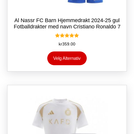
Al Nassr FC Barn Hjemmedrakt 2024-25 gul
Fotballdrakter med navn Cristiano Ronaldo 7
Vurdert
kr
359.00
5.00
av 5
Dette
Velg Alternativ
produktet
har
flere
varianter.
Alternativene
kan
velges
på
produktsiden