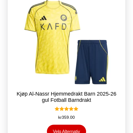
velges
på
produktsiden
Kjøp Al-Nassr Hjemmedrakt Barn 2025-26
gul Fotball Barndrakt
Vurdert
kr
359.00
5.00
av 5
Dette
Velg Alternativ
produktet