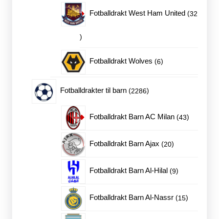
produkter
Fotballdrakt West Ham United
32
32
produkter
6
Fotballdrakt Wolves
6
produkter
2286
Fotballdrakter til barn
2286
produkter
43
Fotballdrakt Barn AC Milan
43
produkter
20
Fotballdrakt Barn Ajax
20
produkter
9
Fotballdrakt Barn Al-Hilal
9
produkter
15
Fotballdrakt Barn Al-Nassr
15
produkter