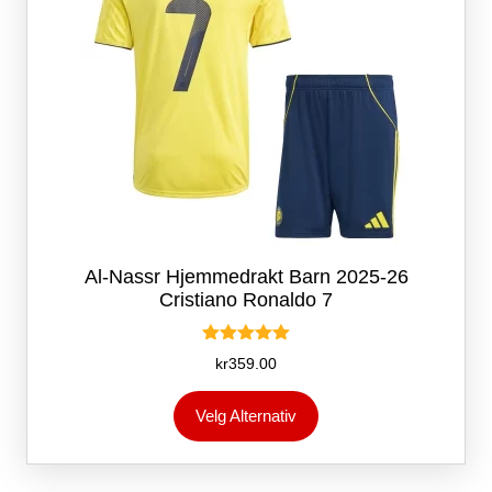
Al-Nassr Hjemmedrakt Barn 2025-26
Cristiano Ronaldo 7
Vurdert
kr
359.00
5.00
av 5
Dette
Velg Alternativ
produktet
har
flere