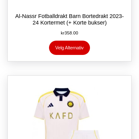
Al-Nassr Fotballdrakt Barn Bortedrakt 2023-
24 Kortermet (+ Korte bukser)
kr
358.00
Dette
Velg Alternativ
produktet
har
flere
varianter.
Alternativene
kan
velges
på
produktsiden