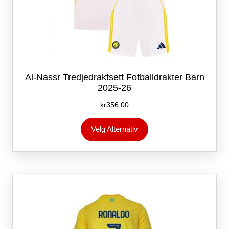
Al-Nassr Tredjedraktsett Fotballdrakter Barn
2025-26
kr
356.00
Dette
Velg Alternativ
produktet
har
flere
varianter.
Alternativene
kan
velges
på
produktsiden