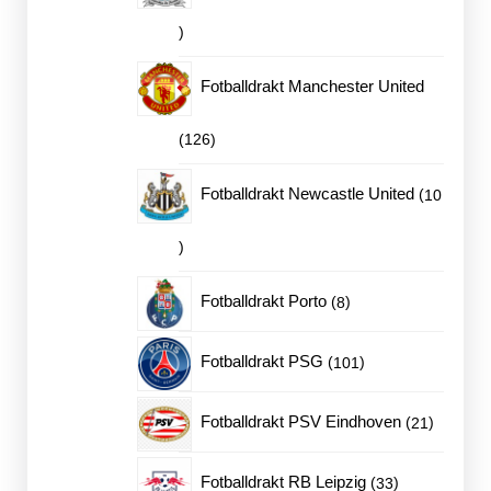
136
produkter
Fotballdrakt Manchester United
126
126
produkter
Fotballdrakt Newcastle United
10
10
produkter
8
Fotballdrakt Porto
8
produkter
101
Fotballdrakt PSG
101
produkter
21
Fotballdrakt PSV Eindhoven
21
produkte
33
Fotballdrakt RB Leipzig
33