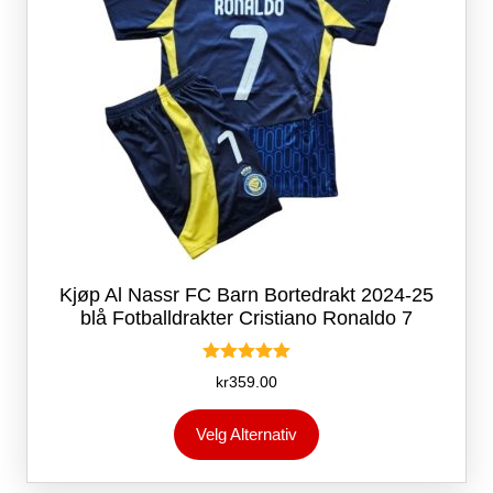
produktsiden
Kjøp Al Nassr FC Barn Bortedrakt 2024-25
blå Fotballdrakter Cristiano Ronaldo 7
Vurdert
kr
359.00
5.00
av 5
Dette
Velg Alternativ
produktet
har
flere