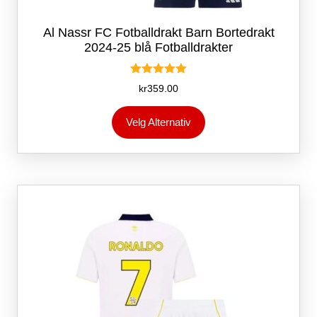
Al Nassr FC Fotballdrakt Barn Bortedrakt
2024-25 blå Fotballdrakter
Vurdert
kr
359.00
5.00
av 5
Dette
Velg Alternativ
produktet
har
flere
varianter.
Alternativene
kan
velges
på
produktsiden