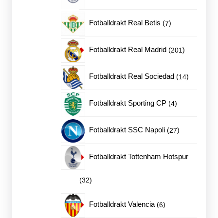
produkter
7
Fotballdrakt Real Betis
7
produkter
201
Fotballdrakt Real Madrid
201
produkter
14
Fotballdrakt Real Sociedad
14
produkter
4
Fotballdrakt Sporting CP
4
produkter
27
Fotballdrakt SSC Napoli
27
produkter
Fotballdrakt Tottenham Hotspur
32
32
produkter
6
Fotballdrakt Valencia
6