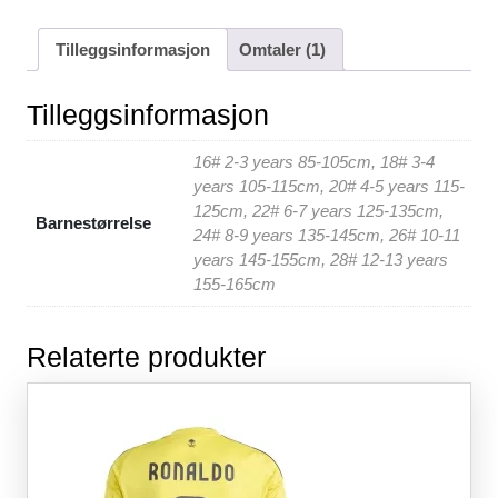
a
wi
m
nt
h
e
h
c
tt
ail
er
at
d
ar
Tilleggsinformasjon
Omtaler (1)
e
er
e
s
di
e
b
st
A
t
Tilleggsinformasjon
o
p
16# 2-3 years 85-105cm, 18# 3-4
o
p
years 105-115cm, 20# 4-5 years 115-
k
125cm, 22# 6-7 years 125-135cm,
Barnestørrelse
24# 8-9 years 135-145cm, 26# 10-11
years 145-155cm, 28# 12-13 years
155-165cm
Relaterte produkter