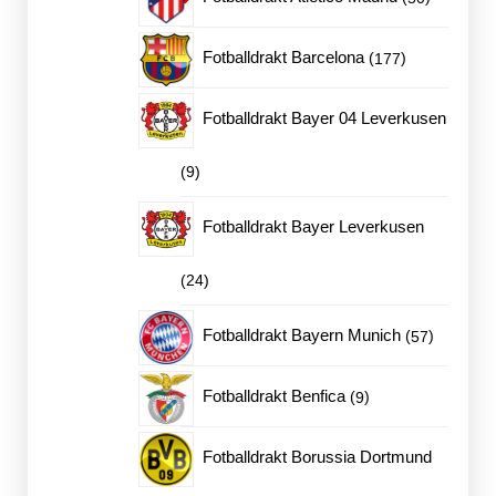
produkter
177
Fotballdrakt Barcelona
177
produkter
Fotballdrakt Bayer 04 Leverkusen
9
9
produkter
Fotballdrakt Bayer Leverkusen
24
24
produkter
57
Fotballdrakt Bayern Munich
57
produkter
9
Fotballdrakt Benfica
9
produkter
Fotballdrakt Borussia Dortmund