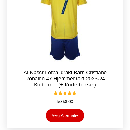
Al-Nassr Fotballdrakt Barn Cristiano
Ronaldo #7 Hjemmedrakt 2023-24
Kortermet (+ Korte bukser)
Vurdert
kr
358.00
5.00
av 5
Dette
Velg Alternativ
produktet
har
flere