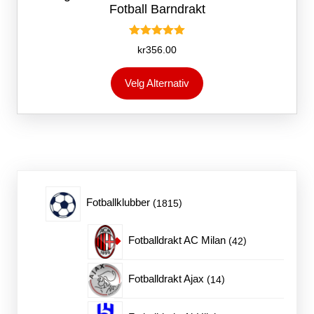
Fotball Barndrakt
Vurdert
kr
356.00
5.00
av 5
Dette
Velg Alternativ
produktet
har
flere
varianter.
Alternativene
kan
velges
på
1815
Fotballklubber
1815
produktsiden
produkter
42
Fotballdrakt AC Milan
42
produkter
14
Fotballdrakt Ajax
14
produkter