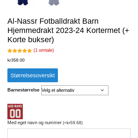
Al-Nassr Fotballdrakt Barn
Hjemmedrakt 2023-24 Kortermet (+
Korte bukser)
(
1
omtale)
Vurdert
1
kr
358.00
5.00
av 5
basert på
kundevurder
Størrelsesoversikt
ing
Barnestørrelse
Med eget navn og nummer
kr
59.68
(
+
)