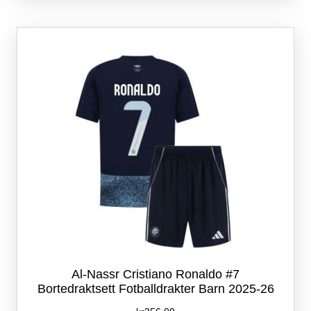
varianter.
Alternativene
kan
velges
på
produktsiden
Al-Nassr Cristiano Ronaldo #7
Bortedraktsett Fotballdrakter Barn 2025-26