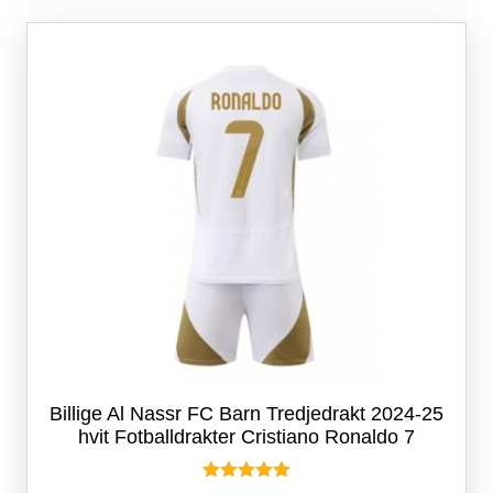
varianter.
Alternativene
kan
velges
på
produktsiden
Billige Al Nassr FC Barn Tredjedrakt 2024-25
hvit Fotballdrakter Cristiano Ronaldo 7