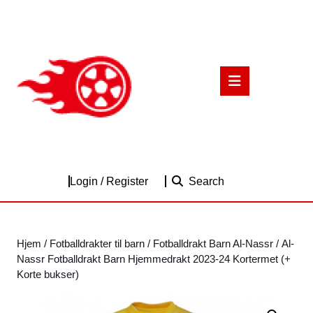
Skip
to
content
Skip
to
Open
content
Button
Login
Login / Register
Search
/
Register
Hjem
/
Fotballdrakter til barn
/
Fotballdrakt Barn Al-Nassr
/ Al-
Nassr Fotballdrakt Barn Hjemmedrakt 2023-24 Kortermet (+
Korte bukser)