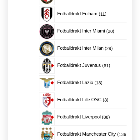
produkter
11
Fotballdrakt Fulham
11
produkter
20
Fotballdrakt Inter Miami
20
produkter
29
Fotballdrakt Inter Milan
29
produkter
61
Fotballdrakt Juventus
61
produkter
18
Fotballdrakt Lazio
18
produkter
8
Fotballdrakt Lille OSC
8
produkter
88
Fotballdrakt Liverpool
88
produkter
Fotballdrakt Manchester City
136