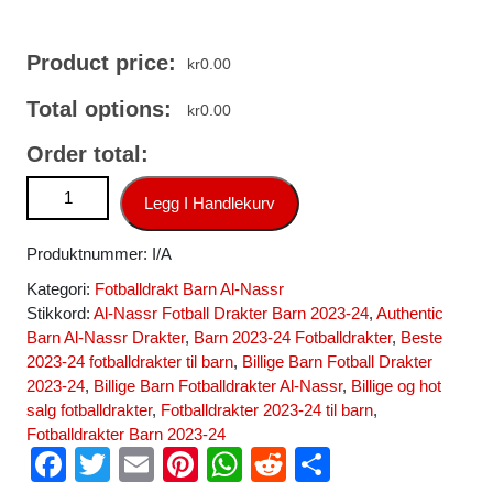
Product price:
kr
0.00
Total options:
kr
0.00
Order total:
Al-Nassr Fotballdrakt Barn Hjemmedrakt 2023-24 Kortermet
Legg I Handlekurv
(+ Korte bukser) antall
Produktnummer:
I/A
Kategori:
Fotballdrakt Barn Al-Nassr
Stikkord:
Al-Nassr Fotball Drakter Barn 2023-24
,
Authentic
Barn Al-Nassr Drakter
,
Barn 2023-24 Fotballdrakter
,
Beste
2023-24 fotballdrakter til barn
,
Billige Barn Fotball Drakter
2023-24
,
Billige Barn Fotballdrakter Al-Nassr
,
Billige og hot
salg fotballdrakter
,
Fotballdrakter 2023-24 til barn
,
Fotballdrakter Barn 2023-24
F
T
E
Pi
W
R
S