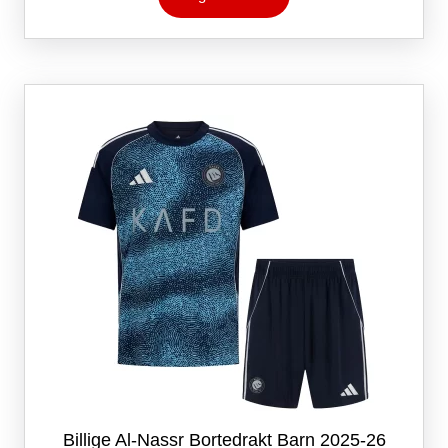
har
flere
varianter.
Alternativene
kan
velges
på
produktsiden
Billige Al-Nassr Bortedrakt Barn 2025-26