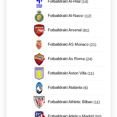
14
Fotballdrakt Al-Hilal
14
produkter
12
Fotballdrakt Al-Nassr
12
produkter
81
Fotballdrakt Arsenal
81
produkter
21
Fotballdrakt AS Monaco
21
produkter
24
Fotballdrakt As Roma
24
produkter
11
Fotballdrakt Aston Villa
11
produkter
6
Fotballdrakt Atalanta
6
produkter
11
Fotballdrakt Athletic Bilbao
11
produkter
50
Fotballdrakt Atletico Madrid
50