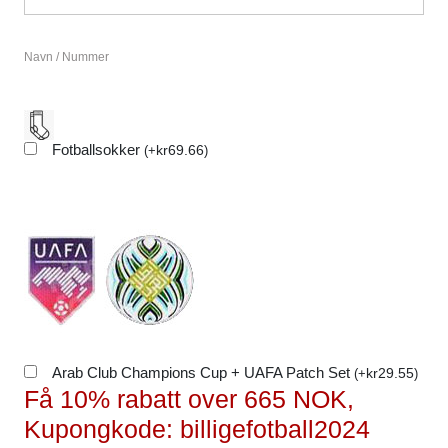
Navn / Nummer
Fotballsokker
kr
69.66
(
+
)
Arab Club Champions Cup + UAFA Patch Set
kr
29.55
(
+
)
Få 10% rabatt over 665 NOK,
Kupongkode: billigefotball2024