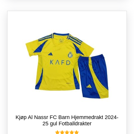
varianter.
Alternativene
kan
velges
på
produktsiden
Kjøp Al Nassr FC Barn Hjemmedrakt 2024-
25 gul Fotballdrakter