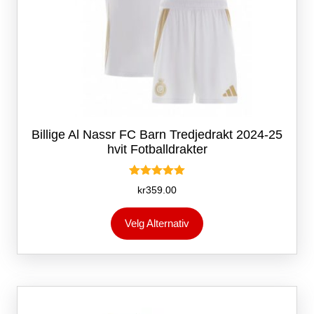
Billige Al Nassr FC Barn Tredjedrakt 2024-25
hvit Fotballdrakter
Vurdert
kr
359.00
5.00
av 5
Dette
Velg Alternativ
produktet
har
flere
varianter.
Alternativene
kan