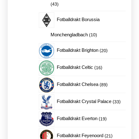
43
43
produkter
Fotballdrakt Borussia
10
Monchengladbach
10
produkter
20
Fotballdrakt Brighton
20
produkter
16
Fotballdrakt Celtic
16
produkter
89
Fotballdrakt Chelsea
89
produkter
33
Fotballdrakt Crystal Palace
33
produkter
19
Fotballdrakt Everton
19
produkter
21
Fotballdrakt Feyenoord
21