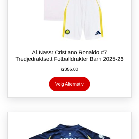
Al-Nassr Cristiano Ronaldo #7
Tredjedraktsett Fotballdrakter Barn 2025-26
kr
356.00
Dette
Velg Alternativ
produktet
har
flere
varianter.
Alternativene
kan
velges
på