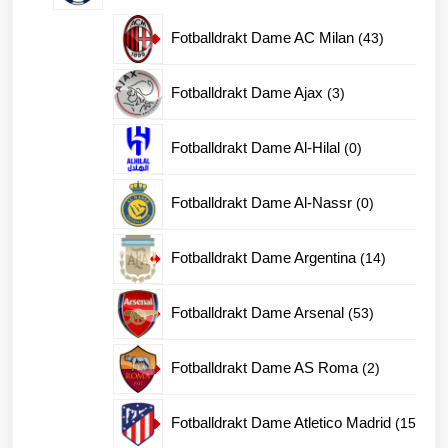
produkter
43
Fotballdrakt Dame AC Milan
43
produkter
3
Fotballdrakt Dame Ajax
3
produkter
0
Fotballdrakt Dame Al-Hilal
0
produkter
0
Fotballdrakt Dame Al-Nassr
0
produkter
14
Fotballdrakt Dame Argentina
14
produkter
53
Fotballdrakt Dame Arsenal
53
produkter
2
Fotballdrakt Dame AS Roma
2
produkter
Fotballdrakt Dame Atletico Madrid
15