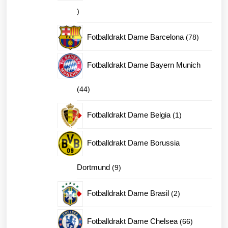
15
produkter
78
Fotballdrakt Dame Barcelona
78
produkter
Fotballdrakt Dame Bayern Munich
44
44
produkter
1
Fotballdrakt Dame Belgia
1
produkt
Fotballdrakt Dame Borussia
9
Dortmund
9
produkter
2
Fotballdrakt Dame Brasil
2
produkter
66
Fotballdrakt Dame Chelsea
66