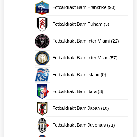
produk
93
Fotballdrakt Barn Frankrike
93
produkter
3
Fotballdrakt Barn Fulham
3
produkter
22
Fotballdrakt Barn Inter Miami
22
produkter
57
Fotballdrakt Barn Inter Milan
57
produkter
0
Fotballdrakt Barn Island
0
produkter
3
Fotballdrakt Barn Italia
3
produkter
10
Fotballdrakt Barn Japan
10
produkter
71
Fotballdrakt Barn Juventus
71
produkter