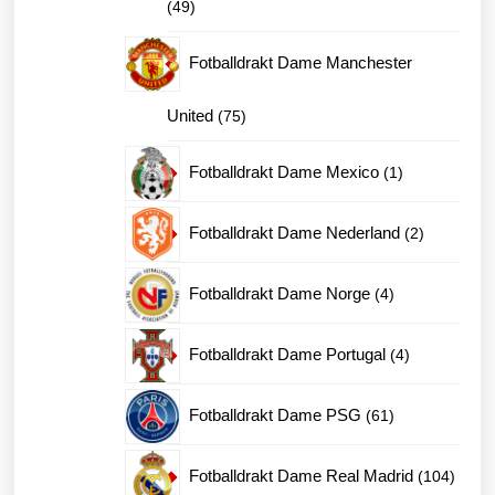
49
49
produkter
Fotballdrakt Dame Manchester
75
United
75
produkter
1
Fotballdrakt Dame Mexico
1
produkt
2
Fotballdrakt Dame Nederland
2
produkter
4
Fotballdrakt Dame Norge
4
produkter
4
Fotballdrakt Dame Portugal
4
produkter
61
Fotballdrakt Dame PSG
61
produkter
104
Fotballdrakt Dame Real Madrid
104