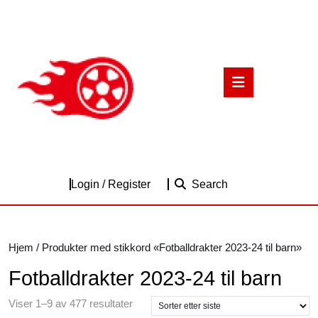
Skip
to
content
Skip
to
Open
content
Button
Login
Login / Register
Search
/
Register
Hjem
/ Produkter med stikkord «Fotballdrakter 2023-24 til barn»
Fotballdrakter 2023-24 til barn
Sortert
Viser 1–9 av 477 resultater