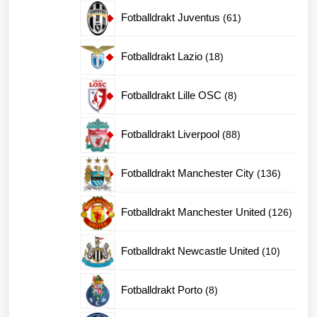
produkter
61
Fotballdrakt Juventus
61
produkter
18
Fotballdrakt Lazio
18
produkter
8
Fotballdrakt Lille OSC
8
produkter
88
Fotballdrakt Liverpool
88
produkter
136
Fotballdrakt Manchester City
136
produkte
126
Fotballdrakt Manchester United
126
produk
10
Fotballdrakt Newcastle United
10
produkte
8
Fotballdrakt Porto
8