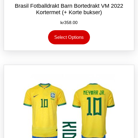
Brasil Fotballdrakt Barn Bortedrakt VM 2022
Kortermet (+ Korte bukser)
kr
358.00
Dette
Select Options
produktet
har
flere
varianter.
Alternativene
kan
velges
på
produktsiden