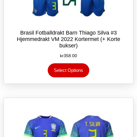
Brasil Fotballdrakt Barn Thiago Silva #3
Hjemmedrakt VM 2022 Kortermet (+ Korte
bukser)
kr
358.00
Dette
Select Options
produktet
har
flere
varianter.
Alternativene
kan
velges
på
produktsiden