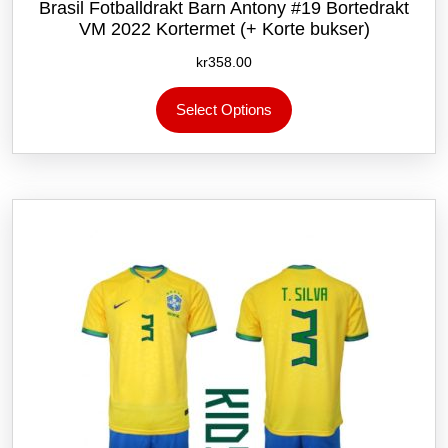
Brasil Fotballdrakt Barn Antony #19 Bortedrakt
VM 2022 Kortermet (+ Korte bukser)
kr
358.00
Dette
Select Options
produktet
har
flere
varianter.
Alternativene
kan
velges
på
produktsiden