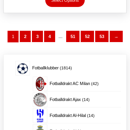
Select Options
produktet
har
flere
varianter.
Alternativene
kan
1
2
3
4
…
51
52
53
→
velges
på
produktsiden
1814
Fotballklubber
1814
produkter
42
Fotballdrakt AC Milan
42
produkter
14
Fotballdrakt Ajax
14
produkter
14
Fotballdrakt Al-Hilal
14
produkter