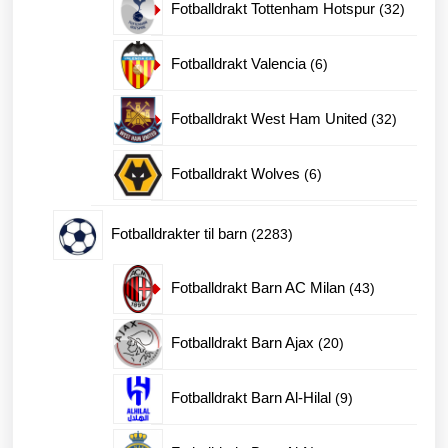
32
Fotballdrakt Tottenham Hotspur
32
produkt
6
Fotballdrakt Valencia
6
produkter
32
Fotballdrakt West Ham United
32
produkte
6
Fotballdrakt Wolves
6
produkter
2283
Fotballdrakter til barn
2283
produkter
43
Fotballdrakt Barn AC Milan
43
produkter
20
Fotballdrakt Barn Ajax
20
produkter
9
Fotballdrakt Barn Al-Hilal
9
produkter