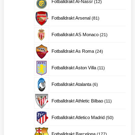
12
Fotballdrakt Al-Nassr
12
produkter
81
Fotballdrakt Arsenal
81
produkter
21
Fotballdrakt AS Monaco
21
produkter
24
Fotballdrakt As Roma
24
produkter
11
Fotballdrakt Aston Villa
11
produkter
6
Fotballdrakt Atalanta
6
produkter
11
Fotballdrakt Athletic Bilbao
11
produkter
50
Fotballdrakt Atletico Madrid
50
produkter
177
Fotballdrakt Barcelona
177