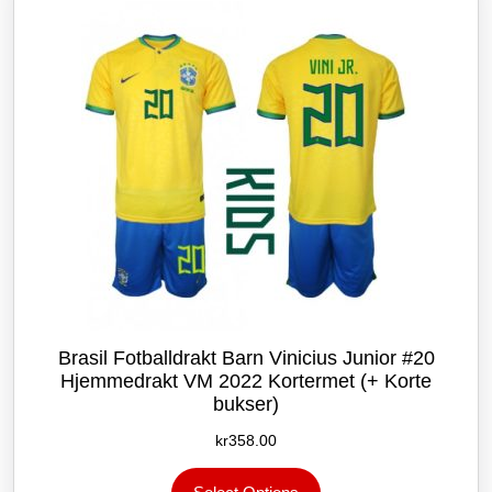
velges
på
produktsiden
Brasil Fotballdrakt Barn Vinicius Junior #20
Hjemmedrakt VM 2022 Kortermet (+ Korte
bukser)
kr
358.00
Dette