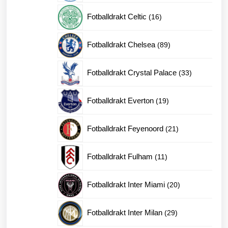
produkter
16
Fotballdrakt Celtic
16
produkter
89
Fotballdrakt Chelsea
89
produkter
33
Fotballdrakt Crystal Palace
33
produkter
19
Fotballdrakt Everton
19
produkter
21
Fotballdrakt Feyenoord
21
produkter
11
Fotballdrakt Fulham
11
produkter
20
Fotballdrakt Inter Miami
20
produkter
29
Fotballdrakt Inter Milan
29