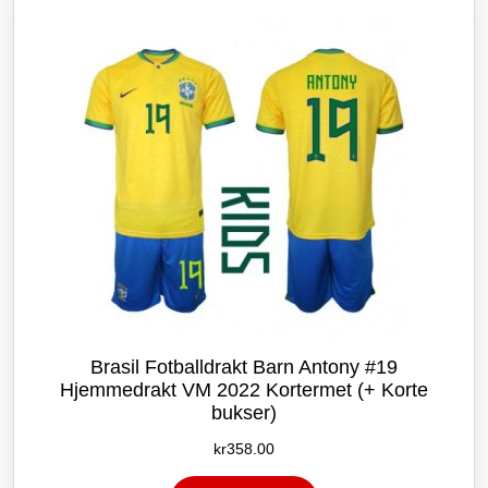
kan
velges
på
produktsiden
Brasil Fotballdrakt Barn Antony #19
Hjemmedrakt VM 2022 Kortermet (+ Korte
bukser)
kr
358.00
Dette