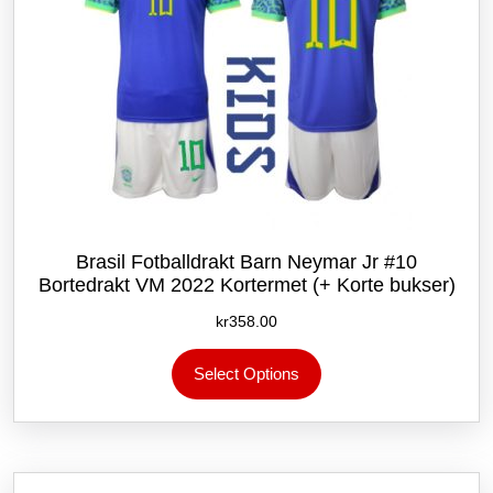
Brasil Fotballdrakt Barn Neymar Jr #10
Bortedrakt VM 2022 Kortermet (+ Korte bukser)
kr
358.00
Dette
Select Options
produktet
har
flere
varianter.
Alternativene