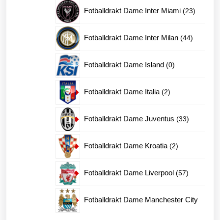
produkter
23
Fotballdrakt Dame Inter Miami
23
produkte
44
Fotballdrakt Dame Inter Milan
44
produkter
0
Fotballdrakt Dame Island
0
produkter
2
Fotballdrakt Dame Italia
2
produkter
33
Fotballdrakt Dame Juventus
33
produkter
2
Fotballdrakt Dame Kroatia
2
produkter
57
Fotballdrakt Dame Liverpool
57
produkter
Fotballdrakt Dame Manchester City