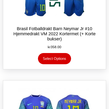
Brasil Fotballdrakt Barn Neymar Jr #10
Hjemmedrakt VM 2022 Kortermet (+ Korte
bukser)
kr
358.00
Dette
Select Options
produktet
har
flere
varianter.
Alternativene
kan
velges
på
produktsiden