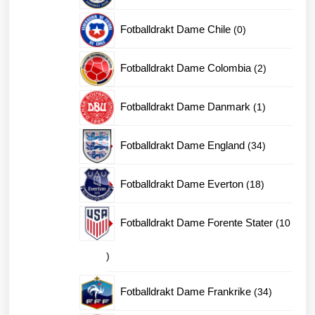
produkter
0
Fotballdrakt Dame Chile
0
produkter
2
Fotballdrakt Dame Colombia
2
produkter
1
Fotballdrakt Dame Danmark
1
produkt
34
Fotballdrakt Dame England
34
produkter
18
Fotballdrakt Dame Everton
18
produkter
Fotballdrakt Dame Forente Stater
10
10
produkter
34
Fotballdrakt Dame Frankrike
34