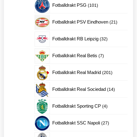
produkter
101
Fotballdrakt PSG
101
produkter
21
Fotballdrakt PSV Eindhoven
21
produkter
32
Fotballdrakt RB Leipzig
32
produkter
7
Fotballdrakt Real Betis
7
produkter
201
Fotballdrakt Real Madrid
201
produkter
14
Fotballdrakt Real Sociedad
14
produkter
4
Fotballdrakt Sporting CP
4
produkter
27
Fotballdrakt SSC Napoli
27
produkter