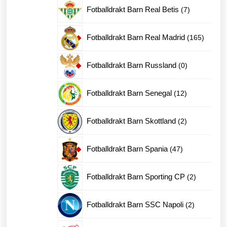
produkter
7
Fotballdrakt Barn Real Betis
7
produkter
165
Fotballdrakt Barn Real Madrid
165
produkt
0
Fotballdrakt Barn Russland
0
produkter
12
Fotballdrakt Barn Senegal
12
produkter
2
Fotballdrakt Barn Skottland
2
produkter
47
Fotballdrakt Barn Spania
47
produkter
2
Fotballdrakt Barn Sporting CP
2
produkter
2
Fotballdrakt Barn SSC Napoli
2
produkter