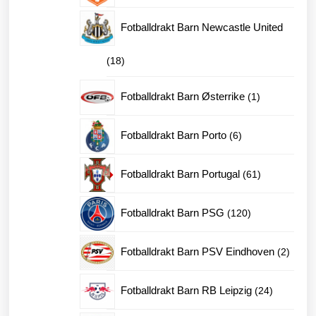
produkter
Fotballdrakt Barn Newcastle United
18
18
produkter
1
Fotballdrakt Barn Østerrike
1
produkt
6
Fotballdrakt Barn Porto
6
produkter
61
Fotballdrakt Barn Portugal
61
produkter
120
Fotballdrakt Barn PSG
120
produkter
2
Fotballdrakt Barn PSV Eindhoven
2
produk
24
Fotballdrakt Barn RB Leipzig
24