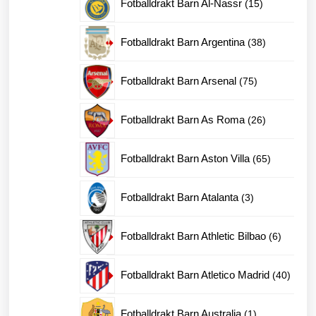
15
Fotballdrakt Barn Al-Nassr
15
produkter
38
Fotballdrakt Barn Argentina
38
produkter
75
Fotballdrakt Barn Arsenal
75
produkter
26
Fotballdrakt Barn As Roma
26
produkter
65
Fotballdrakt Barn Aston Villa
65
produkter
3
Fotballdrakt Barn Atalanta
3
produkter
6
Fotballdrakt Barn Athletic Bilbao
6
produkte
40
Fotballdrakt Barn Atletico Madrid
40
produk
1
Fotballdrakt Barn Australia
1