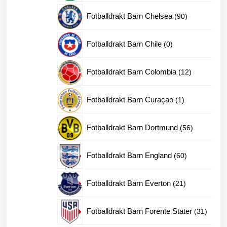
produkter
90
Fotballdrakt Barn Chelsea
90
produkter
0
Fotballdrakt Barn Chile
0
produkter
12
Fotballdrakt Barn Colombia
12
produkter
1
Fotballdrakt Barn Curaçao
1
produkt
56
Fotballdrakt Barn Dortmund
56
produkter
60
Fotballdrakt Barn England
60
produkter
21
Fotballdrakt Barn Everton
21
produkter
31
Fotballdrakt Barn Forente Stater
31