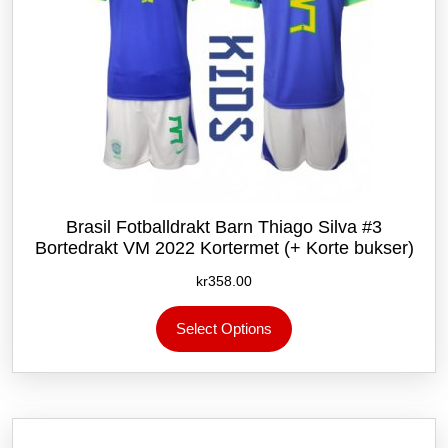
Brasil Fotballdrakt Barn Thiago Silva #3
Bortedrakt VM 2022 Kortermet (+ Korte bukser)
kr
358.00
Dette
Select Options
produktet
har
flere
varianter.
Alternativene
kan