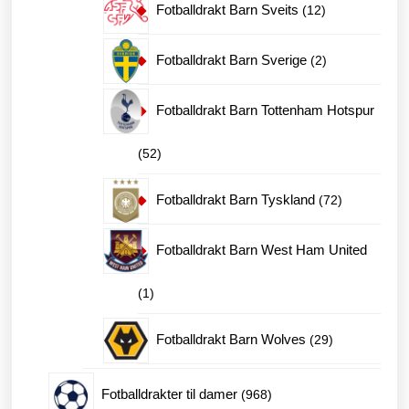
12
Fotballdrakt Barn Sveits
12
produkter
2
Fotballdrakt Barn Sverige
2
produkter
Fotballdrakt Barn Tottenham Hotspur
52
52
produkter
72
Fotballdrakt Barn Tyskland
72
produkter
Fotballdrakt Barn West Ham United
1
1
produkt
29
Fotballdrakt Barn Wolves
29
produkter
968
Fotballdrakter til damer
968