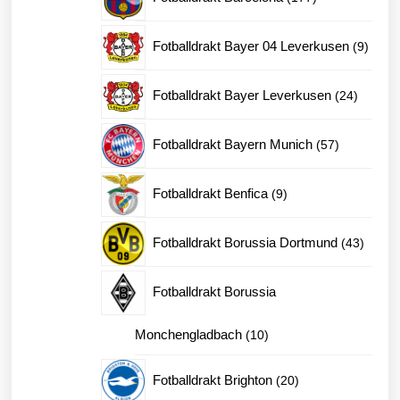
produkter
9
Fotballdrakt Bayer 04 Leverkusen
9
produk
24
Fotballdrakt Bayer Leverkusen
24
produkt
57
Fotballdrakt Bayern Munich
57
produkter
9
Fotballdrakt Benfica
9
produkter
43
Fotballdrakt Borussia Dortmund
43
produk
Fotballdrakt Borussia
10
Monchengladbach
10
produkter
20
Fotballdrakt Brighton
20