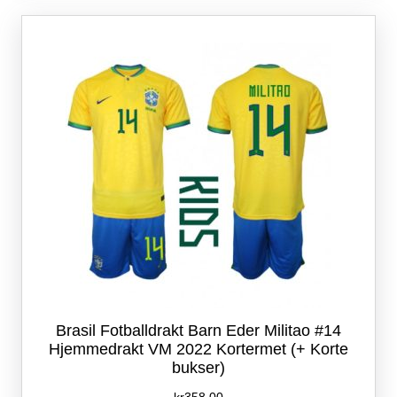
Alternativene
kan
velges
på
produktsiden
Brasil Fotballdrakt Barn Eder Militao #14
Hjemmedrakt VM 2022 Kortermet (+ Korte
bukser)
kr
358.00