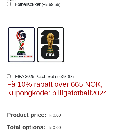
Fotballsokker
kr
69.66
(
+
)
FIFA 2026 Patch Set
kr
25.68
(
+
)
Få 10% rabatt over 665 NOK,
Kupongkode: billigefotball2024
Product price:
kr
0.00
Total options:
kr
0.00