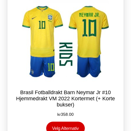
velges
på
produktsiden
Brasil Fotballdrakt Barn Neymar Jr #10
Hjemmedrakt VM 2022 Kortermet (+ Korte
bukser)
kr
358.00
Dette
Velg Alternativ
produktet