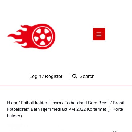
Skip
to
content
Skip
to
Open
content
Button
Login
Login / Register
Search
/
Register
Hjem
/
Fotballdrakter til barn
/
Fotballdrakt Barn Brasil
/ Brasil
Fotballdrakt Barn Hjemmedrakt VM 2022 Kortermet (+ Korte
bukser)