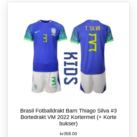
Alternativene
kan
velges
på
produktsiden
Brasil Fotballdrakt Barn Thiago Silva #3
Bortedrakt VM 2022 Kortermet (+ Korte
bukser)
kr
358.00