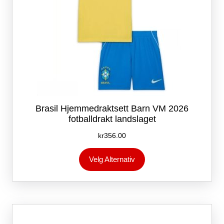
Brasil Hjemmedraktsett Barn VM 2026
fotballdrakt landslaget
kr
356.00
Dette
Velg Alternativ
produktet
har
flere
varianter.
Alternativene
kan