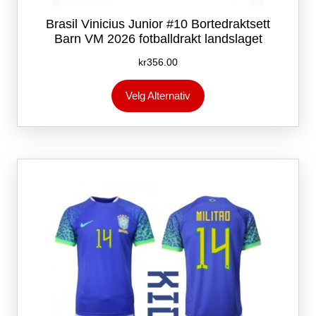
Brasil Vinicius Junior #10 Bortedraktsett
Barn VM 2026 fotballdrakt landslaget
kr
356.00
Dette
Velg Alternativ
produktet
har
flere
varianter.
Alternativene
kan
velges
på
produktsiden