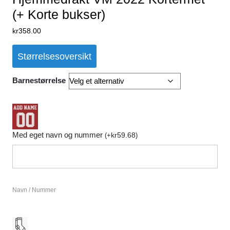
(+ Korte bukser)
kr
358.00
Størrelsesoversikt
Barnestørrelse
Med eget navn og nummer
kr
59.68
(
+
)
Navn / Nummer