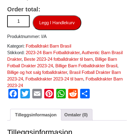
Order total:
Brasil Fotballdrakt Barn Hjemmedrakt VM 2022 Kortermet (+
Legg I Handlekurv
Korte bukser) antall
Produktnummer:
I/A
Kategori:
Fotballdrakt Barn Brasil
Stikkord:
2023-24 Barn Fotballdrakter
,
Authentic Barn Brasil
Drakter
,
Beste 2023-24 fotballdrakter til barn
,
Billige Barn
Fotball Drakter 2023-24
,
Billige Barn Fotballdrakter Brasil
,
Billige og hot salg fotballdrakter
,
Brasil Fotball Drakter Barn
2023-24
,
Fotballdrakter 2023-24 til barn
,
Fotballdrakter Barn
2023-24
F
T
E
Pi
W
R
S
a
wi
m
nt
h
e
h
c
tt
ail
er
at
d
ar
Tilleggsinformasjon
Omtaler (0)
e
er
e
s
di
e
b
st
A
t
Tilleggsinformasjon