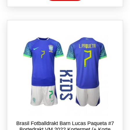
har
flere
varianter.
Alternativene
kan
velges
på
produktsiden
Brasil Fotballdrakt Barn Lucas Paqueta #7
Bortedrakt VM 2022 Kortermet (+ Korte