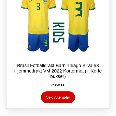
Brasil Fotballdrakt Barn Thiago Silva #3
Hjemmedrakt VM 2022 Kortermet (+ Korte
bukser)
kr
358.00
Dette
Velg Alternativ
produktet
har
flere
varianter.