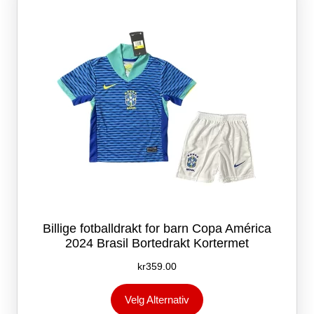
velges
på
produktsiden
Billige fotballdrakt for barn Copa América
2024 Brasil Bortedrakt Kortermet
kr
359.00
Dette
Velg Alternativ
produktet