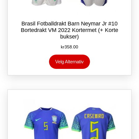
Brasil Fotballdrakt Barn Neymar Jr #10
Bortedrakt VM 2022 Kortermet (+ Korte
bukser)
kr
358.00
Dette
Velg Alternativ
produktet
har
flere
varianter.
Alternativene
kan
velges
på
produktsiden