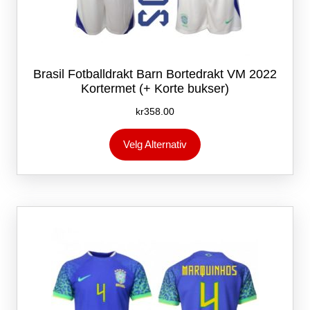
Brasil Fotballdrakt Barn Bortedrakt VM 2022
Kortermet (+ Korte bukser)
kr
358.00
Dette
Velg Alternativ
produktet
har
flere
varianter.
Alternativene
kan
velges
på
produktsiden