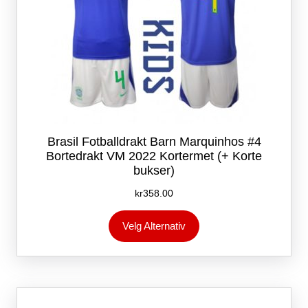
Brasil Fotballdrakt Barn Marquinhos #4
Bortedrakt VM 2022 Kortermet (+ Korte
bukser)
kr
358.00
Dette
Velg Alternativ
produktet
har
flere
varianter.
Alternativene
kan