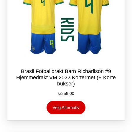
Brasil Fotballdrakt Barn Richarlison #9
Hjemmedrakt VM 2022 Kortermet (+ Korte
bukser)
kr
358.00
Dette
Velg Alternativ
produktet
har
flere
varianter.