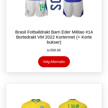
Brasil Fotballdrakt Barn Eder Militao #14
Bortedrakt VM 2022 Kortermet (+ Korte
bukser)
kr
358.00
Dette
Velg Alternativ
produktet
har
flere
varianter.
Alternativene
kan
velges
på
produktsiden