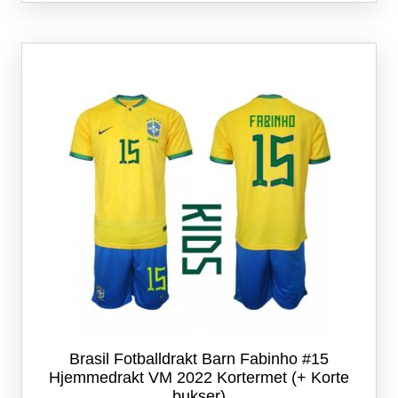
flere
varianter.
Alternativene
kan
velges
på
produktsiden
Brasil Fotballdrakt Barn Fabinho #15
Hjemmedrakt VM 2022 Kortermet (+ Korte
bukser)