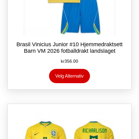
Brasil Vinicius Junior #10 Hjemmedraktsett
Barn VM 2026 fotballdrakt landslaget
kr
356.00
Dette
Velg Alternativ
produktet
har
flere
varianter.
Alternativene
kan
velges
på
produktsiden