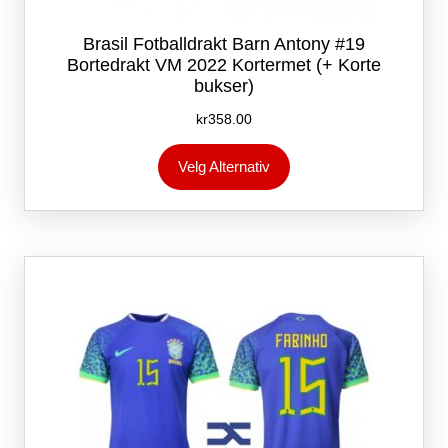
Brasil Fotballdrakt Barn Antony #19
Bortedrakt VM 2022 Kortermet (+ Korte
bukser)
kr
358.00
Dette
Velg Alternativ
produktet
har
flere
varianter.
Alternativene
kan
velges
på
produktsiden