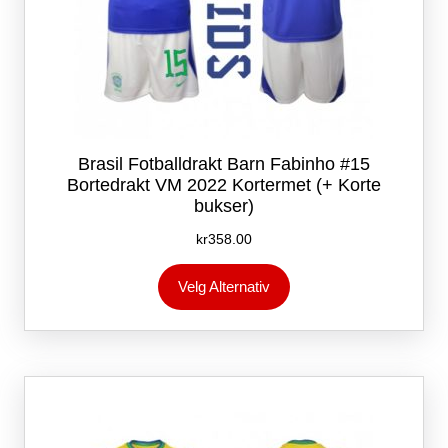
Brasil Fotballdrakt Barn Fabinho #15
Bortedrakt VM 2022 Kortermet (+ Korte
bukser)
kr
358.00
Dette
Velg Alternativ
produktet
har
flere
varianter.
Alternativene
kan
velges
på