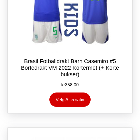
Brasil Fotballdrakt Barn Casemiro #5
Bortedrakt VM 2022 Kortermet (+ Korte
bukser)
kr
358.00
Dette
Velg Alternativ
produktet
har
flere
varianter.
Alternativene
kan