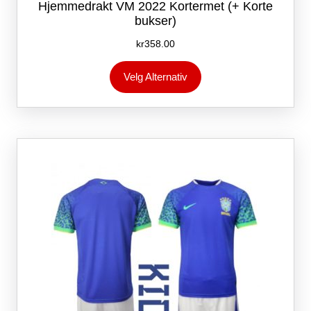
Hjemmedrakt VM 2022 Kortermet (+ Korte
bukser)
kr
358.00
Dette
Velg Alternativ
produktet
har
flere
varianter.
Alternativene
kan
velges
på
produktsiden