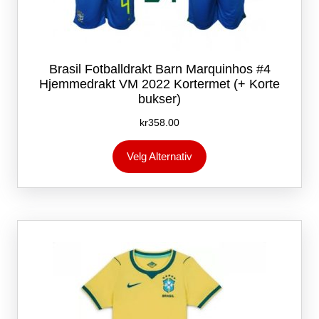
Brasil Fotballdrakt Barn Marquinhos #4
Hjemmedrakt VM 2022 Kortermet (+ Korte
bukser)
kr
358.00
Dette
Velg Alternativ
produktet
har
flere
varianter.
Alternativene
kan
velges
på
produktsiden