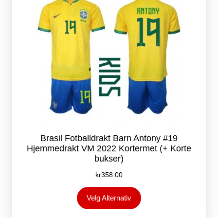
produktsiden
Brasil Fotballdrakt Barn Antony #19
Hjemmedrakt VM 2022 Kortermet (+ Korte
bukser)
kr
358.00
Dette
Velg Alternativ
produktet
har