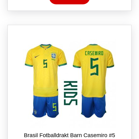
har
flere
varianter.
Alternativene
kan
velges
på
produktsiden
Brasil Fotballdrakt Barn Casemiro #5