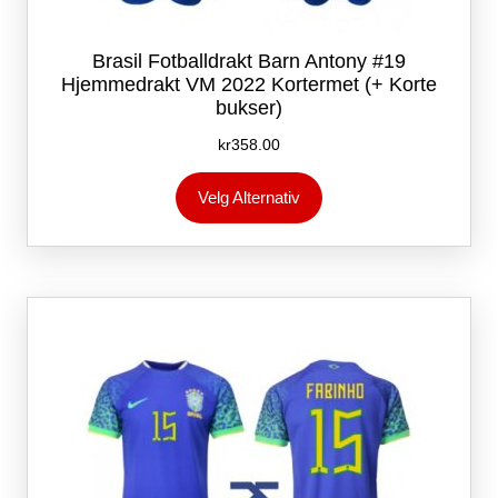
Brasil Fotballdrakt Barn Antony #19
Hjemmedrakt VM 2022 Kortermet (+ Korte
bukser)
kr
358.00
Dette
Velg Alternativ
produktet
har
flere
varianter.
Alternativene
kan
velges
på
produktsiden