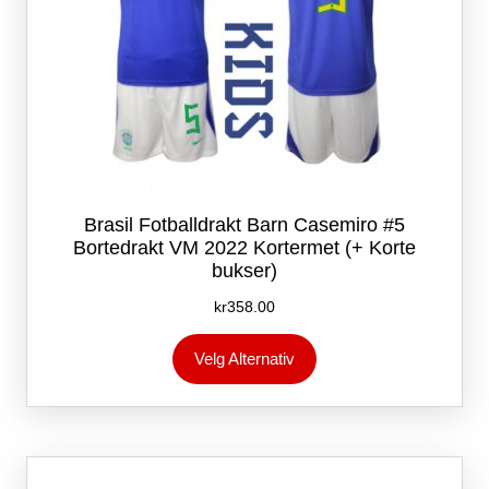
Brasil Fotballdrakt Barn Casemiro #5
Bortedrakt VM 2022 Kortermet (+ Korte
bukser)
kr
358.00
Dette
Velg Alternativ
produktet
har
flere
varianter.
Alternativene
kan