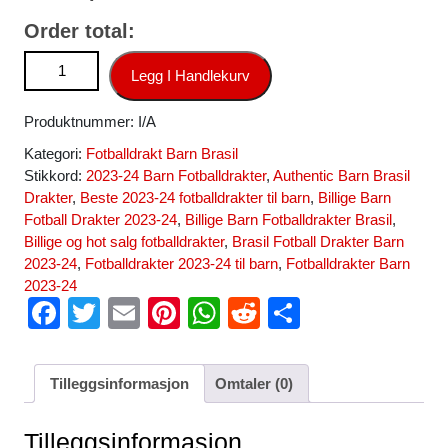
Order total:
Brasil Fotballdrakt Barn Casemiro #5 Hjemmedrakt VM 2022
Legg I Handlekurv
Kortermet (+ Korte bukser) antall
Produktnummer:
I/A
Kategori:
Fotballdrakt Barn Brasil
Stikkord:
2023-24 Barn Fotballdrakter
,
Authentic Barn Brasil
Drakter
,
Beste 2023-24 fotballdrakter til barn
,
Billige Barn
Fotball Drakter 2023-24
,
Billige Barn Fotballdrakter Brasil
,
Billige og hot salg fotballdrakter
,
Brasil Fotball Drakter Barn
2023-24
,
Fotballdrakter 2023-24 til barn
,
Fotballdrakter Barn
2023-24
F
T
E
Pi
W
R
S
a
wi
m
nt
h
e
h
c
tt
ail
er
at
d
ar
Tilleggsinformasjon
Omtaler (0)
e
er
e
s
di
e
b
st
A
t
Tilleggsinformasjon