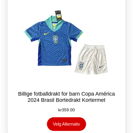
velges
på
produktsiden
Billige fotballdrakt for barn Copa América
2024 Brasil Bortedrakt Kortermet
kr
359.00
Dette
Velg Alternativ
produktet
har