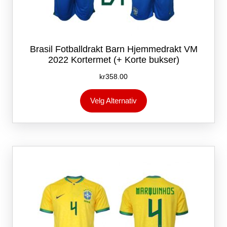
Brasil Fotballdrakt Barn Hjemmedrakt VM
2022 Kortermet (+ Korte bukser)
kr
358.00
Dette
Velg Alternativ
produktet
har
flere
varianter.
Alternativene
kan
velges
på
produktsiden