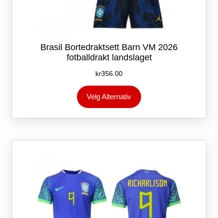
Brasil Bortedraktsett Barn VM 2026
fotballdrakt landslaget
kr
356.00
Dette
Velg Alternativ
produktet
har
flere
varianter.
Alternativene
kan
velges
på
produktsiden