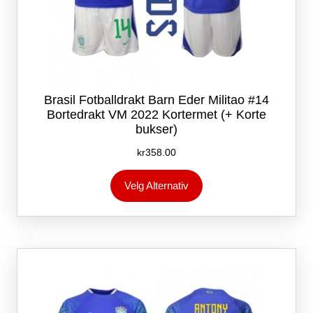
Brasil Fotballdrakt Barn Eder Militao #14
Bortedrakt VM 2022 Kortermet (+ Korte
bukser)
kr
358.00
Dette
Velg Alternativ
produktet
har
flere
varianter.
Alternativene
kan
velges
på
produktsiden