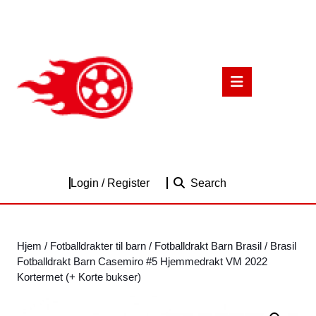
Skip
to
content
Skip
to
Open
content
Button
Login
Login / Register
Search
/
Register
Hjem
/
Fotballdrakter til barn
/
Fotballdrakt Barn Brasil
/ Brasil
Fotballdrakt Barn Casemiro #5 Hjemmedrakt VM 2022
Kortermet (+ Korte bukser)