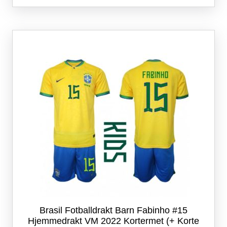
flere
varianter.
Alternativene
kan
velges
på
produktsiden
Brasil Fotballdrakt Barn Fabinho #15
Hjemmedrakt VM 2022 Kortermet (+ Korte