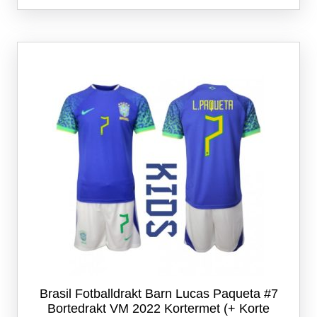
flere
varianter.
Alternativene
kan
velges
på
produktsiden
Brasil Fotballdrakt Barn Lucas Paqueta #7
Bortedrakt VM 2022 Kortermet (+ Korte