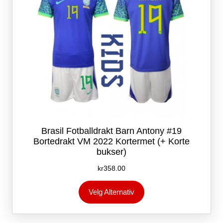
Brasil Fotballdrakt Barn Antony #19
Bortedrakt VM 2022 Kortermet (+ Korte
bukser)
kr
358.00
Dette
Velg Alternativ
produktet
har
flere