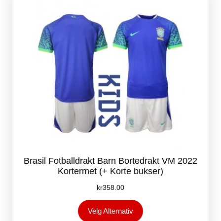
velges
på
produktsiden
Brasil Fotballdrakt Barn Bortedrakt VM 2022
Kortermet (+ Korte bukser)
kr
358.00
Dette
Velg Alternativ
produktet