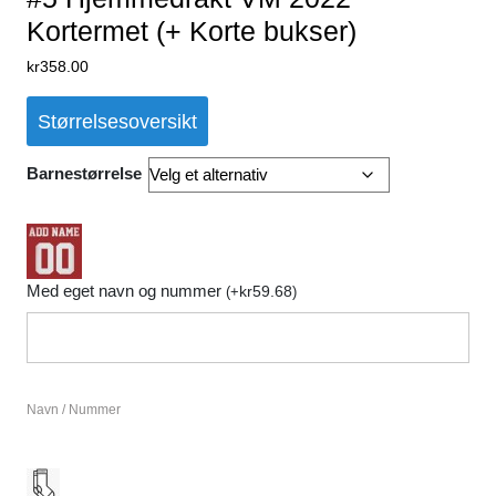
Kortermet (+ Korte bukser)
kr
358.00
Størrelsesoversikt
Barnestørrelse
Med eget navn og nummer
kr
59.68
(
+
)
Navn / Nummer