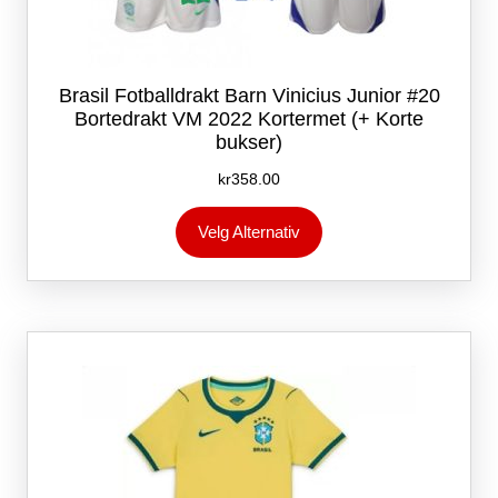
Brasil Fotballdrakt Barn Vinicius Junior #20
Bortedrakt VM 2022 Kortermet (+ Korte
bukser)
kr
358.00
Dette
Velg Alternativ
produktet
har
flere
varianter.
Alternativene
kan
velges
på
produktsiden