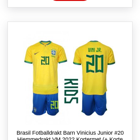
har
flere
varianter.
Alternativene
kan
velges
på
produktsiden
Brasil Fotballdrakt Barn Vinicius Junior #20
Hjemmedrakt VM 2022 Kortermet (+ Korte