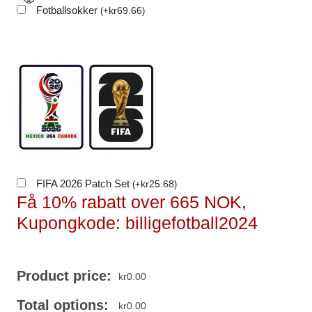
Fotballsokker
kr
69.66
(
+
)
FIFA 2026 Patch Set
kr
25.68
(
+
)
Få 10% rabatt over 665 NOK,
Kupongkode: billigefotball2024
Product price:
kr
0.00
Total options:
kr
0.00