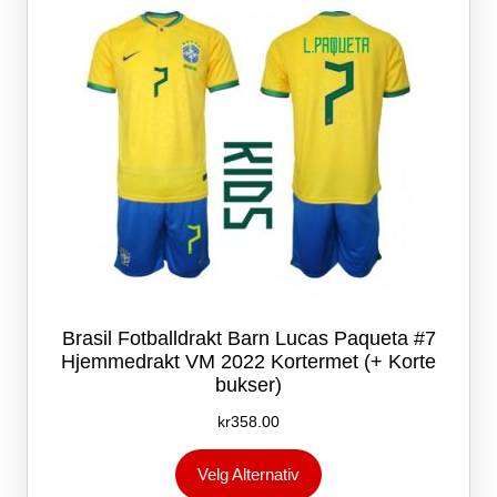
på
produktsiden
Brasil Fotballdrakt Barn Lucas Paqueta #7
Hjemmedrakt VM 2022 Kortermet (+ Korte
bukser)
kr
358.00
Dette
Velg Alternativ
produktet