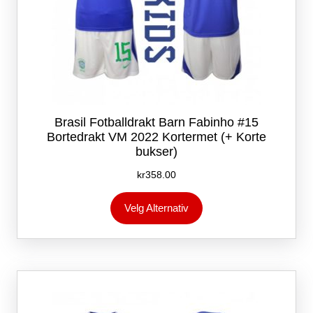
Brasil Fotballdrakt Barn Fabinho #15
Bortedrakt VM 2022 Kortermet (+ Korte
bukser)
kr
358.00
Dette
Velg Alternativ
produktet
har
flere
varianter.
Alternativene
kan
velges