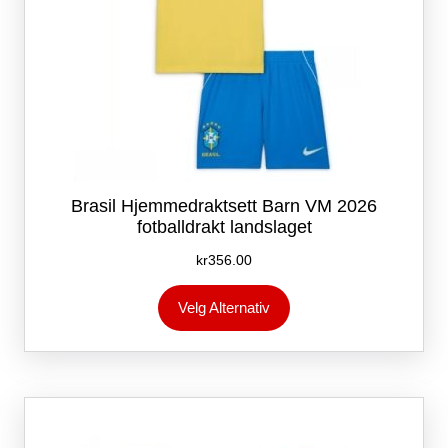
Brasil Hjemmedraktsett Barn VM 2026
fotballdrakt landslaget
kr
356.00
Dette
Velg Alternativ
produktet
har
flere
varianter.
Alternativene
kan
velges