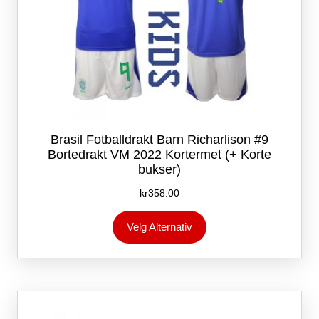
Brasil Fotballdrakt Barn Richarlison #9
Bortedrakt VM 2022 Kortermet (+ Korte
bukser)
kr
358.00
Dette
Velg Alternativ
produktet
har
flere
varianter.
Alternativene
kan