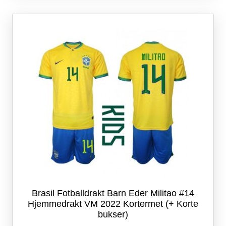
varianter.
Alternativene
kan
velges
på
produktsiden
Brasil Fotballdrakt Barn Eder Militao #14
Hjemmedrakt VM 2022 Kortermet (+ Korte
bukser)