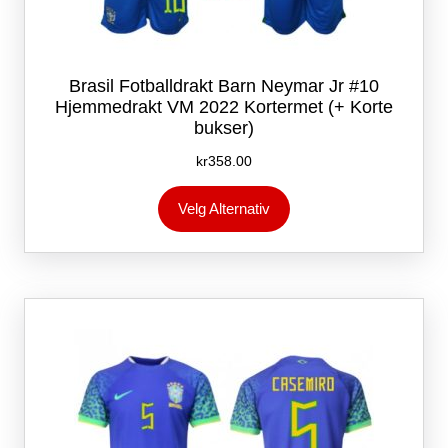
Brasil Fotballdrakt Barn Neymar Jr #10
Hjemmedrakt VM 2022 Kortermet (+ Korte
bukser)
kr
358.00
Dette
Velg Alternativ
produktet
har
flere
varianter.
Alternativene
kan
velges
på
produktsiden