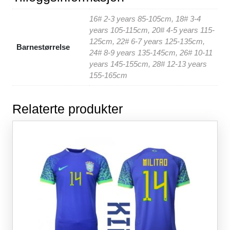
o
p
16# 2-3 years 85-105cm, 18# 3-4
o
p
years 105-115cm, 20# 4-5 years 115-
k
125cm, 22# 6-7 years 125-135cm,
Barnestørrelse
24# 8-9 years 135-145cm, 26# 10-11
years 145-155cm, 28# 12-13 years
155-165cm
Relaterte produkter