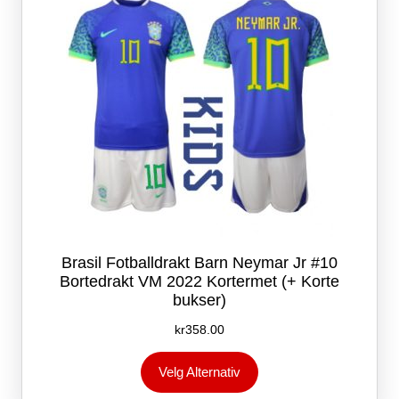
på
produktsiden
Brasil Fotballdrakt Barn Neymar Jr #10
Bortedrakt VM 2022 Kortermet (+ Korte
bukser)
kr
358.00
Dette
Velg Alternativ
produktet
har