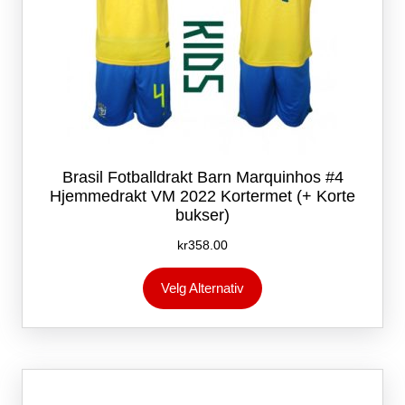
Brasil Fotballdrakt Barn Marquinhos #4
Hjemmedrakt VM 2022 Kortermet (+ Korte
bukser)
kr
358.00
Dette
Velg Alternativ
produktet
har
flere
varianter.
Alternativene
kan