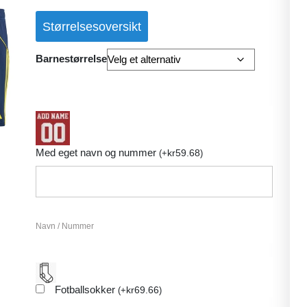
basert på
kundevurder
Størrelsesoversikt
ing
Barnestørrelse
Med eget navn og nummer
kr
59.68
(
+
)
Navn / Nummer
Fotballsokker
kr
69.66
(
+
)