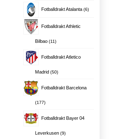
produkter
6
Fotballdrakt Atalanta
6
produkter
Fotballdrakt Athletic
11
Bilbao
11
produkter
Fotballdrakt Atletico
50
Madrid
50
produkter
Fotballdrakt Barcelona
177
177
produkter
Fotballdrakt Bayer 04
9
Leverkusen
9