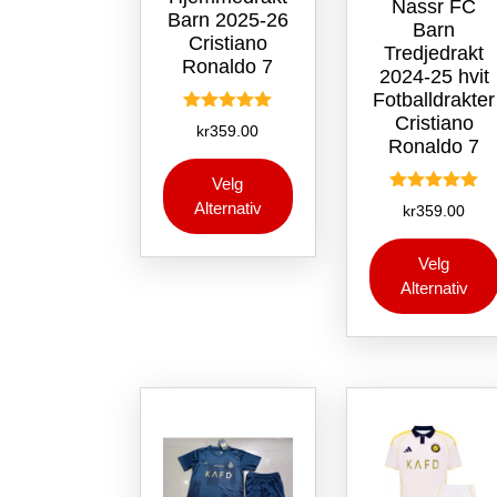
Nassr FC
Barn 2025-26
Barn
Cristiano
Tredjedrakt
Ronaldo 7
2024-25 hvit
Fotballdrakter
Cristiano
Vurdert
kr
359.00
5.00
Ronaldo 7
av 5
Dette
Velg
produktet
Vurdert
Alternativ
kr
359.00
har
5.00
flere
av 5
varianter.
Velg
Alternativene
Alternativ
kan
velges
på
produktsiden