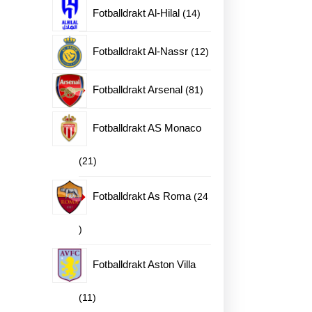
produkter
14
Fotballdrakt Al-Hilal
14
produkter
12
Fotballdrakt Al-Nassr
12
produkter
81
Fotballdrakt Arsenal
81
produkter
Fotballdrakt AS Monaco
21
21
produkter
Fotballdrakt As Roma
24
24
produkter
Fotballdrakt Aston Villa
11
11