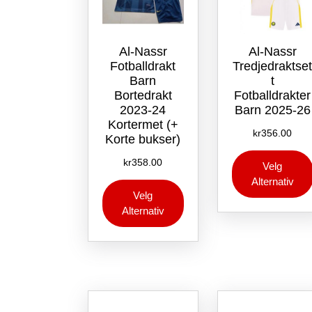
Al-Nassr
Al-Nassr
Fotballdrakt
Tredjedraktse
Barn
t
Bortedrakt
Fotballdrakter
2023-24
Barn 2025-26
Kortermet (+
kr
356.00
Korte bukser)
kr
358.00
Velg
Alternativ
Dette
Velg
produktet
Alternativ
har
flere
varianter.
Alternativene
kan
velges
på