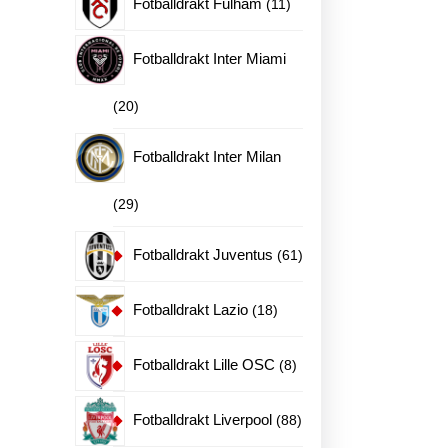
11
Fotballdrakt Fulham
11
produkter
Fotballdrakt Inter Miami
20
20
produkter
Fotballdrakt Inter Milan
29
29
produkter
61
Fotballdrakt Juventus
61
ne
produkter
18
Fotballdrakt Lazio
18
produkter
8
Fotballdrakt Lille OSC
8
en
produkter
88
Fotballdrakt Liverpool
88