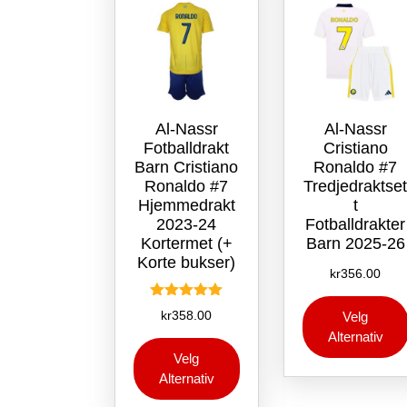
produktsiden
Al-Nassr
Al-Nassr
Fotballdrakt
Cristiano
Barn Cristiano
Ronaldo #7
Ronaldo #7
Tredjedraktse
Hjemmedrakt
t
2023-24
Fotballdrakter
Kortermet (+
Barn 2025-26
Korte bukser)
kr
356.00
Vurdert
kr
358.00
Velg
5.00
Alternativ
av 5
Dette
Velg
produktet
Alternativ
har
flere