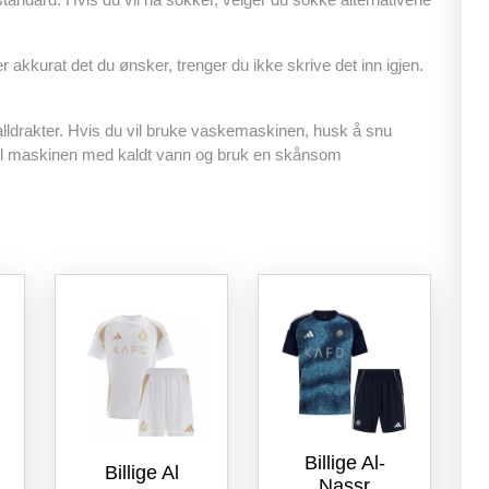
o
p
k
r akkurat det du ønsker, trenger du ikke skrive det inn igjen.
lldrakter. Hvis du vil bruke vaskemaskinen, husk å snu
yll maskinen med kaldt vann og bruk en skånsom
Billige Al-
Billige Al
Nassr