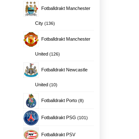
produkter
Fotballdrakt Manchester
136
City
136
produkter
Fotballdrakt Manchester
126
United
126
produkter
Fotballdrakt Newcastle
10
United
10
produkter
8
Fotballdrakt Porto
8
ne
produkter
101
Fotballdrakt PSG
101
produkter
Fotballdrakt PSV
en