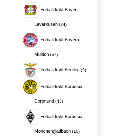
produkter
Fotballdrakt Bayer
kt antall
24
Leverkusen
24
produkter
Fotballdrakt Bayern
57
Munich
57
produkter
9
Fotballdrakt Benfica
9
produkter
Fotballdrakt Borussia
43
Dortmund
43
produkter
Fotballdrakt Borussia
10
Monchengladbach
10