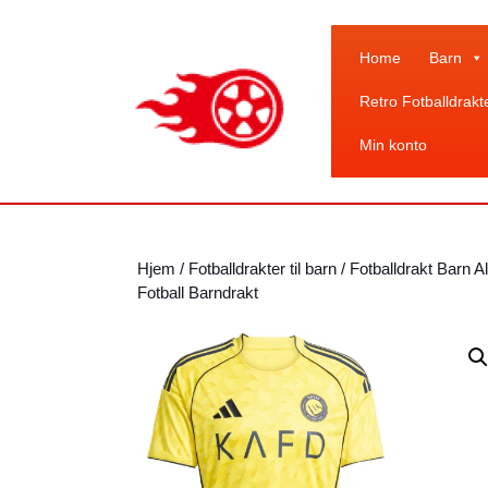
Skip
to
content
Home
Barn
Skip
Retro Fotballdrakt
to
content
Min konto
Hjem
/
Fotballdrakter til barn
/
Fotballdrakt Barn A
Fotball Barndrakt