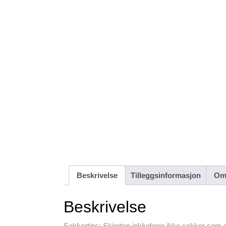
Beskrivelse
Tilleggsinformasjon
Omt
Beskrivelse
Sokkertips: Skjorten inkluderer ikke sokker som s