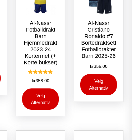
Al-Nassr
Al-Nassr
t
Fotballdrakt
Cristiano
Barn
Ronaldo #7
Hjemmedrakt
Bortedraktsett
2023-24
Fotballdrakter
Kortermet (+
Barn 2025-26
Korte bukser)
kr
356.00
Dette
Dette
produktet
Vurdert
kr
358.00
Velg
produktet
har
5.00
Alternativ
av 5
har
flere
Dette
Velg
flere
varianter.
produktet
Alternativ
varianter.
Alternativene
har
Alternative
kan
flere
kan
velges
varianter.
velges
på
Alternativene
på
produktsiden
kan
produktsid
velges