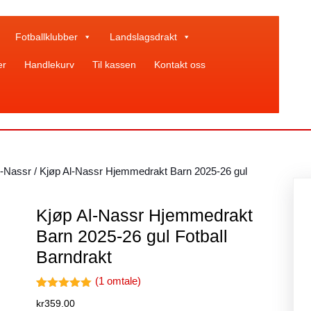
Fotballklubber
Landslagsdrakt
er
Handlekurv
Til kassen
Kontakt oss
l-Nassr
/ Kjøp Al-Nassr Hjemmedrakt Barn 2025-26 gul
Kjøp Al-Nassr Hjemmedrakt
Barn 2025-26 gul Fotball
Barndrakt
(
1
omtale)
Vurdert
1
kr
359.00
5.00
av 5