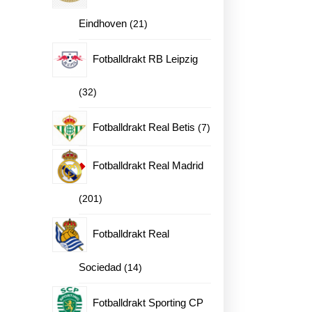
21
Eindhoven
21
produkter
Fotballdrakt RB Leipzig
32
32
produkter
7
Fotballdrakt Real Betis
7
produkter
Fotballdrakt Real Madrid
201
201
produkter
Fotballdrakt Real
14
Sociedad
14
produkter
Fotballdrakt Sporting CP