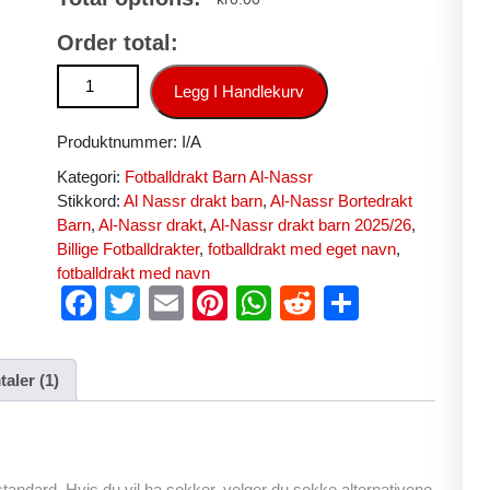
Order total:
Kjøp Al-Nassr Hjemmedrakt Barn 2025-26 gul Fotball Barndra
Legg I Handlekurv
Produktnummer:
I/A
Kategori:
Fotballdrakt Barn Al-Nassr
Stikkord:
Al Nassr drakt barn
,
Al-Nassr Bortedrakt
Barn
,
Al-Nassr drakt
,
Al-Nassr drakt barn 2025/26
,
Billige Fotballdrakter
,
fotballdrakt med eget navn
,
fotballdrakt med navn
F
T
E
Pi
W
R
S
a
wi
m
nt
h
e
h
c
tt
ail
er
at
d
ar
aler (1)
e
er
e
s
di
e
b
st
A
t
o
p
tandard. Hvis du vil ha sokker, velger du sokke alternativene