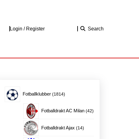
Login
Login / Register
Search
/
Register
1814
Fotballklubber
1814
produkter
42
Fotballdrakt AC Milan
42
produkter
14
Fotballdrakt Ajax
14