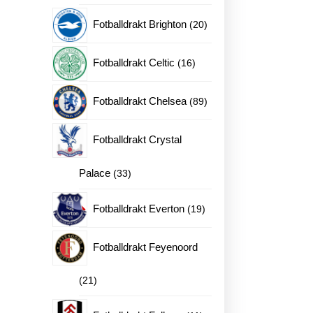
produkter
20
Fotballdrakt Brighton
20
produkter
16
Fotballdrakt Celtic
16
produkter
89
Fotballdrakt Chelsea
89
produkter
Fotballdrakt Crystal
33
Palace
33
produkter
19
Fotballdrakt Everton
19
produkter
Fotballdrakt Feyenoord
21
21
produkter