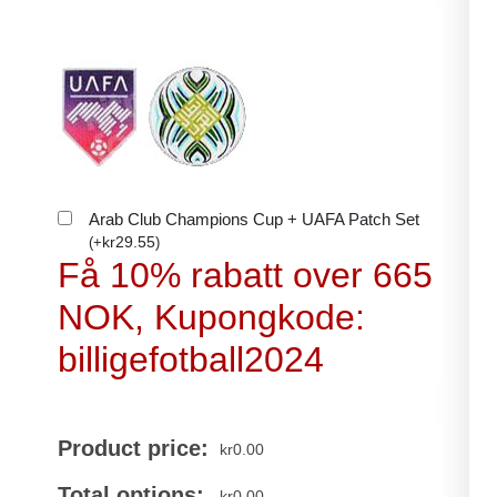
Arab Club Champions Cup + UAFA Patch Set
kr
29.55
(
+
)
Få 10% rabatt over 665
NOK, Kupongkode:
billigefotball2024
Product price:
kr
0.00
Total options:
kr
0.00