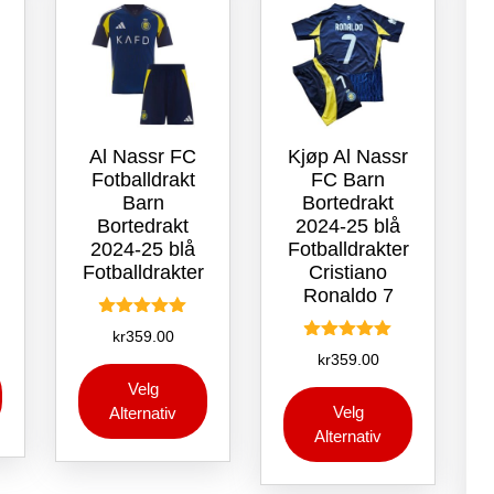
på
produktsiden
Al Nassr FC
Kjøp Al Nassr
Fotballdrakt
FC Barn
Barn
Bortedrakt
t
Bortedrakt
2024-25 blå
2024-25 blå
Fotballdrakter
Fotballdrakter
Cristiano
Ronaldo 7
Vurdert
kr
359.00
5.00
Vurdert
kr
359.00
av 5
Dette
Dette
5.00
av 5
produktet
Velg
Dette
produktet
Velg
har
Alternativ
produktet
har
Alternativ
flere
har
flere
varianter.
flere
varianter.
Alternativene
varianter.
Alternativene