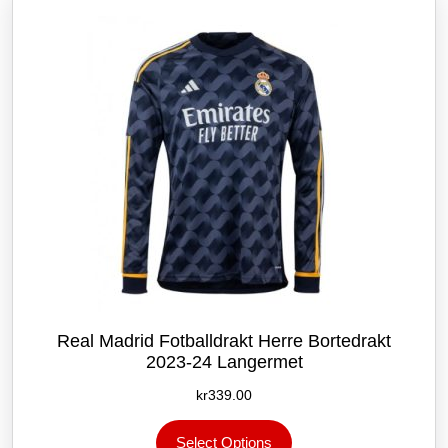
kan
velges
på
produktsiden
Real Madrid Fotballdrakt Herre Bortedrakt
2023-24 Langermet
kr
339.00
Dette
Select Options
produktet