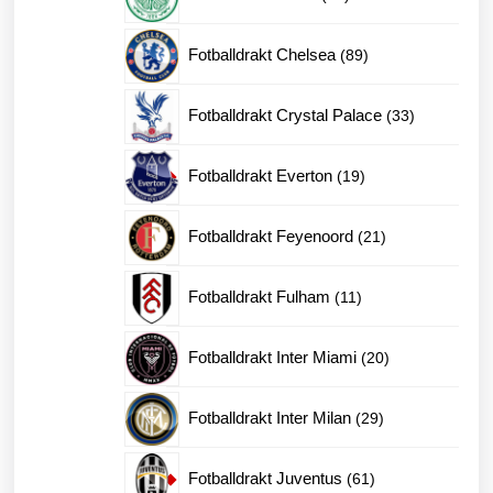
produkter
89
Fotballdrakt Chelsea
89
produkter
33
Fotballdrakt Crystal Palace
33
produkter
19
Fotballdrakt Everton
19
produkter
21
Fotballdrakt Feyenoord
21
produkter
11
Fotballdrakt Fulham
11
produkter
20
Fotballdrakt Inter Miami
20
produkter
29
Fotballdrakt Inter Milan
29
produkter
61
Fotballdrakt Juventus
61