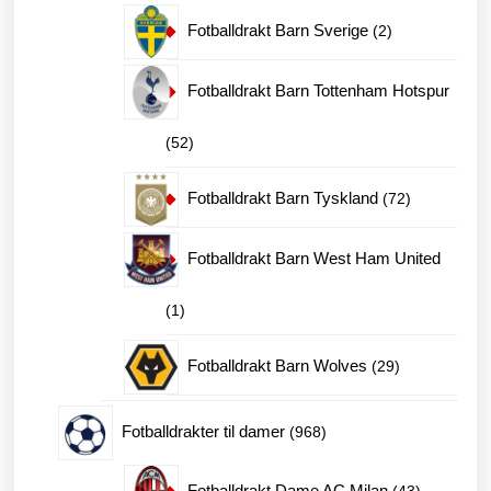
produkter
2
Fotballdrakt Barn Sverige
2
produkter
Fotballdrakt Barn Tottenham Hotspur
52
52
produkter
72
Fotballdrakt Barn Tyskland
72
produkter
Fotballdrakt Barn West Ham United
1
1
produkt
29
Fotballdrakt Barn Wolves
29
produkter
968
Fotballdrakter til damer
968
produkter
43
Fotballdrakt Dame AC Milan
43