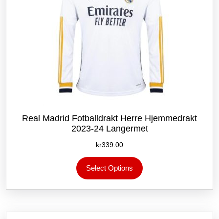
Real Madrid Fotballdrakt Herre Hjemmedrakt
2023-24 Langermet
kr
339.00
Dette
Select Options
produktet
har
flere
varianter.
Alternativene