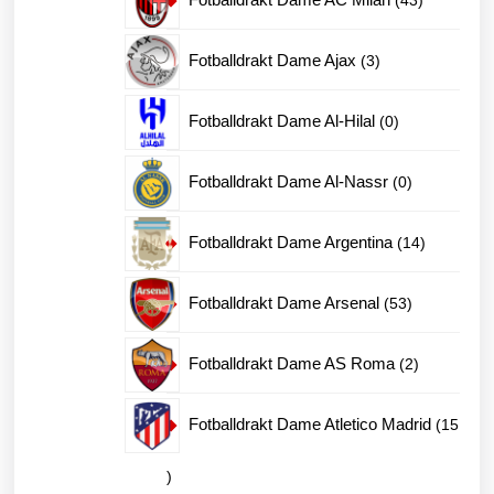
produkter
3
Fotballdrakt Dame Ajax
3
produkter
0
Fotballdrakt Dame Al-Hilal
0
produkter
0
Fotballdrakt Dame Al-Nassr
0
produkter
14
Fotballdrakt Dame Argentina
14
produkter
53
Fotballdrakt Dame Arsenal
53
produkter
2
Fotballdrakt Dame AS Roma
2
produkter
Fotballdrakt Dame Atletico Madrid
15
15