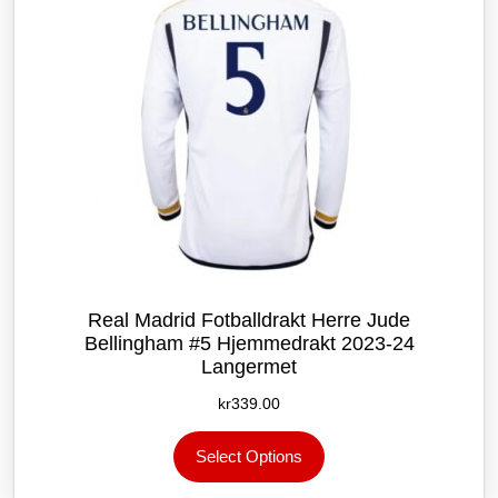
på
produktsiden
Real Madrid Fotballdrakt Herre Jude
Bellingham #5 Hjemmedrakt 2023-24
Langermet
kr
339.00
Dette
Select Options
produktet
har