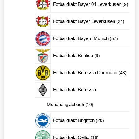
9
Fotballdrakt Bayer 04 Leverkusen
9
produk
24
Fotballdrakt Bayer Leverkusen
24
produkt
57
Fotballdrakt Bayern Munich
57
produkter
9
Fotballdrakt Benfica
9
produkter
43
Fotballdrakt Borussia Dortmund
43
produk
Fotballdrakt Borussia
10
Monchengladbach
10
produkter
20
Fotballdrakt Brighton
20
produkter
16
Fotballdrakt Celtic
16