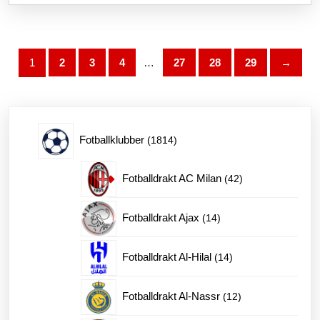
flere
varianter.
Alternativene
kan
1
2
3
4
…
27
28
29
→
velges
på
produktsiden
1814
Fotballklubber
1814
produkter
42
Fotballdrakt AC Milan
42
produkter
14
Fotballdrakt Ajax
14
produkter
14
Fotballdrakt Al-Hilal
14
produkter
12
Fotballdrakt Al-Nassr
12