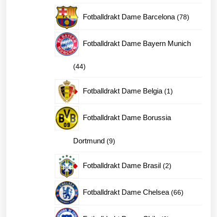
produkter
78
Fotballdrakt Dame Barcelona
78
produkter
Fotballdrakt Dame Bayern Munich
44
44
produkter
1
Fotballdrakt Dame Belgia
1
produkt
Fotballdrakt Dame Borussia
9
Dortmund
9
produkter
2
Fotballdrakt Dame Brasil
2
produkter
66
Fotballdrakt Dame Chelsea
66
produkter
0