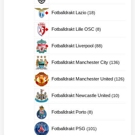
produkter
18
Fotballdrakt Lazio
18
produkter
8
Fotballdrakt Lille OSC
8
produkter
88
Fotballdrakt Liverpool
88
produkter
136
Fotballdrakt Manchester City
136
produkte
126
Fotballdrakt Manchester United
126
produk
10
Fotballdrakt Newcastle United
10
produkte
8
Fotballdrakt Porto
8
produkter
101
Fotballdrakt PSG
101