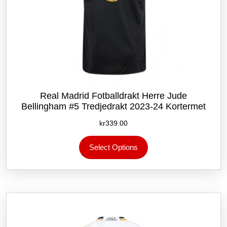
Real Madrid Fotballdrakt Herre Jude
Bellingham #5 Tredjedrakt 2023-24 Kortermet
kr
339.00
Dette
Select Options
produktet
har
flere
varianter.
Alternativene
kan
velges