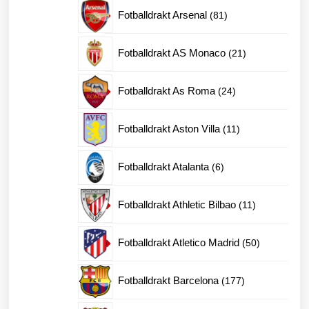
produkter
81
Fotballdrakt Arsenal
81
produkter
21
Fotballdrakt AS Monaco
21
produkter
24
Fotballdrakt As Roma
24
produkter
11
Fotballdrakt Aston Villa
11
produkter
6
Fotballdrakt Atalanta
6
produkter
11
Fotballdrakt Athletic Bilbao
11
produkter
50
Fotballdrakt Atletico Madrid
50
produkter
177
Fotballdrakt Barcelona
177
produkter