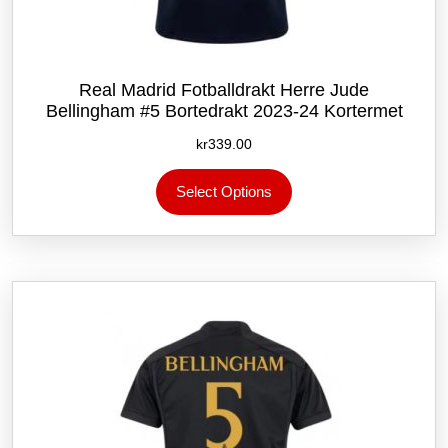
Real Madrid Fotballdrakt Herre Jude
Bellingham #5 Bortedrakt 2023-24 Kortermet
kr
339.00
Dette
Select Options
produktet
har
flere
varianter.
Alternativene
kan
velges
på
produktsiden