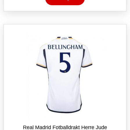
har
flere
varianter.
Alternativene
kan
velges
på
produktsiden
Real Madrid Fotballdrakt Herre Jude