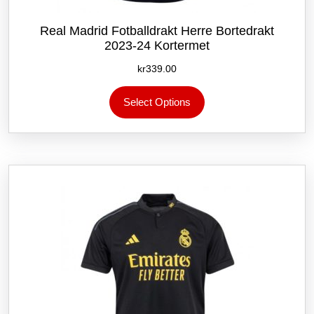
Real Madrid Fotballdrakt Herre Bortedrakt
2023-24 Kortermet
kr
339.00
Dette
Select Options
produktet
har
flere
varianter.
Alternativene
kan
velges
på
produktsiden