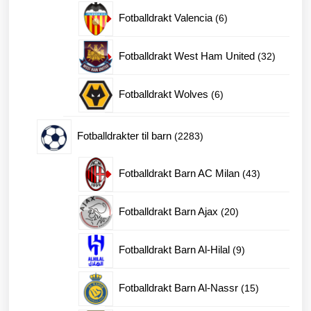
produkt
6
Fotballdrakt Valencia
6
produkter
32
Fotballdrakt West Ham United
32
produkte
6
Fotballdrakt Wolves
6
produkter
2283
Fotballdrakter til barn
2283
produkter
43
Fotballdrakt Barn AC Milan
43
produkter
20
Fotballdrakt Barn Ajax
20
produkter
9
Fotballdrakt Barn Al-Hilal
9
produkter
15
Fotballdrakt Barn Al-Nassr
15