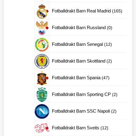
produkter
165
Fotballdrakt Barn Real Madrid
165
produkt
0
Fotballdrakt Barn Russland
0
produkter
12
Fotballdrakt Barn Senegal
12
produkter
2
Fotballdrakt Barn Skottland
2
produkter
47
Fotballdrakt Barn Spania
47
produkter
2
Fotballdrakt Barn Sporting CP
2
produkter
2
Fotballdrakt Barn SSC Napoli
2
produkter
12
Fotballdrakt Barn Sveits
12