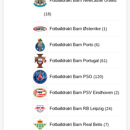
Fotballdrakt Barn Newcastle United
18
18
produkter
1
Fotballdrakt Barn Østerrike
1
produkt
6
Fotballdrakt Barn Porto
6
produkter
61
Fotballdrakt Barn Portugal
61
produkter
120
Fotballdrakt Barn PSG
120
produkter
2
Fotballdrakt Barn PSV Eindhoven
2
produk
24
Fotballdrakt Barn RB Leipzig
24
produkter
7
Fotballdrakt Barn Real Betis
7