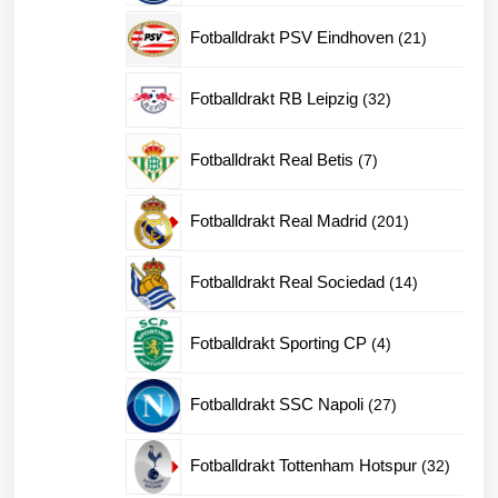
produkter
21
Fotballdrakt PSV Eindhoven
21
produkter
32
Fotballdrakt RB Leipzig
32
produkter
7
Fotballdrakt Real Betis
7
produkter
201
Fotballdrakt Real Madrid
201
produkter
14
Fotballdrakt Real Sociedad
14
produkter
4
Fotballdrakt Sporting CP
4
produkter
27
Fotballdrakt SSC Napoli
27
produkter
32
Fotballdrakt Tottenham Hotspur
32