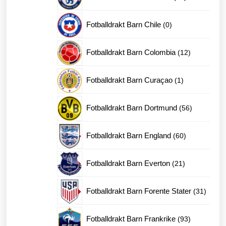
produkter
0
Fotballdrakt Barn Chile
0
produkter
12
Fotballdrakt Barn Colombia
12
produkter
1
Fotballdrakt Barn Curaçao
1
produkt
56
Fotballdrakt Barn Dortmund
56
produkter
60
Fotballdrakt Barn England
60
produkter
21
Fotballdrakt Barn Everton
21
produkter
31
Fotballdrakt Barn Forente Stater
31
produk
93
Fotballdrakt Barn Frankrike
93