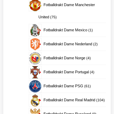
produkter
Fotballdrakt Dame Manchester
75
United
75
produkter
1
Fotballdrakt Dame Mexico
1
produkt
2
Fotballdrakt Dame Nederland
2
produkter
4
Fotballdrakt Dame Norge
4
produkter
4
Fotballdrakt Dame Portugal
4
produkter
61
Fotballdrakt Dame PSG
61
produkter
104
Fotballdrakt Dame Real Madrid
104
produk
0
Fotballdrakt Dame Russland
0