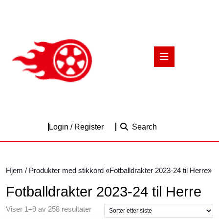
Skip
to
content
Skip
to
Open
content
Button
Login
Login / Register
Search
/
Register
Hjem
/ Produkter med stikkord «Fotballdrakter 2023-24 til Herre»
Fotballdrakter 2023-24 til Herre
Sortert
Viser 1–9 av 258 resultater