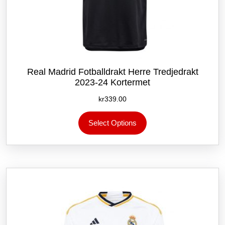
Real Madrid Fotballdrakt Herre Tredjedrakt
2023-24 Kortermet
kr
339.00
Dette
Select Options
produktet
har
flere
varianter.
Alternativene
kan
velges
på
produktsiden