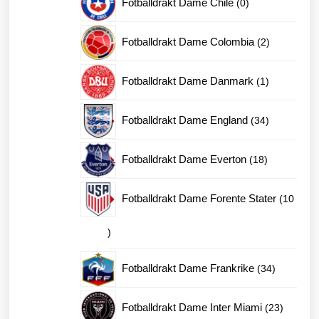
Fotballdrakt Dame Chile
0
produkter
2
Fotballdrakt Dame Colombia
2
produkter
1
Fotballdrakt Dame Danmark
1
produkt
34
Fotballdrakt Dame England
34
produkter
18
Fotballdrakt Dame Everton
18
produkter
Fotballdrakt Dame Forente Stater
10
10
produkter
34
Fotballdrakt Dame Frankrike
34
produkter
23
Fotballdrakt Dame Inter Miami
23