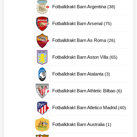
produkter
38
Fotballdrakt Barn Argentina
38
produkter
75
Fotballdrakt Barn Arsenal
75
produkter
26
Fotballdrakt Barn As Roma
26
produkter
65
Fotballdrakt Barn Aston Villa
65
produkter
3
Fotballdrakt Barn Atalanta
3
produkter
6
Fotballdrakt Barn Athletic Bilbao
6
produkte
40
Fotballdrakt Barn Atletico Madrid
40
produk
1
Fotballdrakt Barn Australia
1
produkt