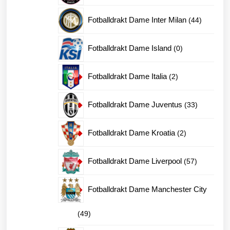
produkte
44
Fotballdrakt Dame Inter Milan
44
produkter
0
Fotballdrakt Dame Island
0
produkter
2
Fotballdrakt Dame Italia
2
produkter
33
Fotballdrakt Dame Juventus
33
produkter
2
Fotballdrakt Dame Kroatia
2
produkter
57
Fotballdrakt Dame Liverpool
57
produkter
Fotballdrakt Dame Manchester City
49
49