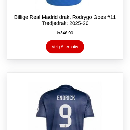
Billige Real Madrid drakt Rodrygo Goes #11
Tredjedrakt 2025-26
kr
346.00
Dette
Velg Alternativ
produktet
har
flere
varianter.
Alternativene
kan
velges
på
produktsiden