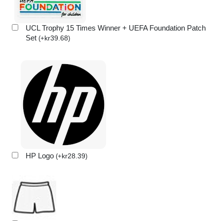
UCL Trophy 15 Times Winner + UEFA Foundation Patch
Set
kr
39.68
(
+
)
HP Logo
kr
28.39
(
+
)