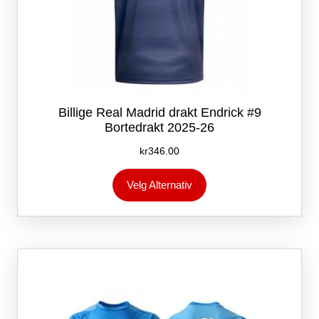
Billige Real Madrid drakt Endrick #9
Bortedrakt 2025-26
kr
346.00
Dette
Velg Alternativ
produktet
har
flere
varianter.
Alternativene
kan
velges
på
produktsiden