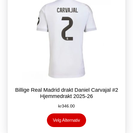
på
produktsiden
Billige Real Madrid drakt Daniel Carvajal #2
Hjemmedrakt 2025-26
kr
346.00
Dette
Velg Alternativ
produktet
har