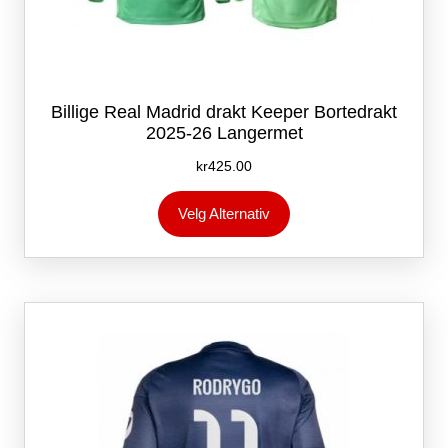
Billige Real Madrid drakt Keeper Bortedrakt
2025-26 Langermet
kr
425.00
Dette
Velg Alternativ
produktet
har
flere
varianter.
Alternativene
kan
velges
på
produktsiden