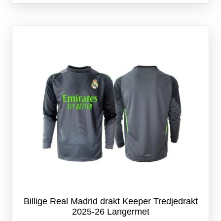
flere
varianter.
Alternativene
kan
velges
på
produktsiden
Billige Real Madrid drakt Keeper Tredjedrakt
2025-26 Langermet