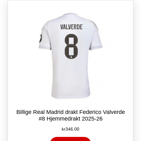
Alternativene
kan
velges
på
produktsiden
Billige Real Madrid drakt Federico Valverde
#8 Hjemmedrakt 2025-26
kr
346.00
Dette