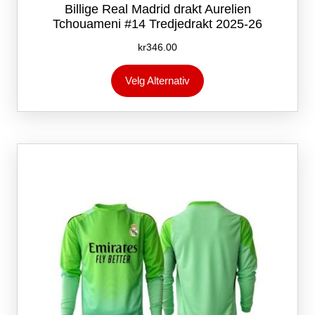
Billige Real Madrid drakt Aurelien
Tchouameni #14 Tredjedrakt 2025-26
kr
346.00
Dette
Velg Alternativ
produktet
har
flere
varianter.
Alternativene
kan
velges
på
produktsiden