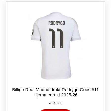
Alternativene
kan
velges
på
produktsiden
Billige Real Madrid drakt Rodrygo Goes #11
Hjemmedrakt 2025-26
kr
346.00
Dette