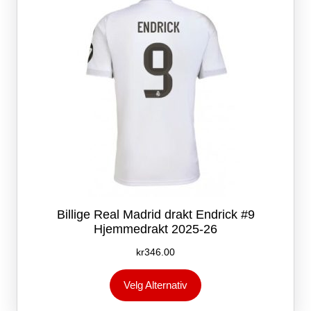
på
produktsiden
Billige Real Madrid drakt Endrick #9
Hjemmedrakt 2025-26
kr
346.00
Dette
Velg Alternativ
produktet
har