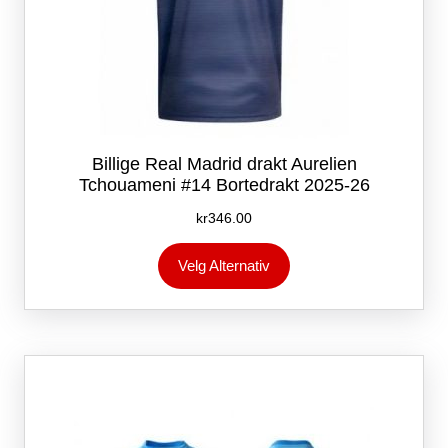
Billige Real Madrid drakt Aurelien
Tchouameni #14 Bortedrakt 2025-26
kr
346.00
Dette
Velg Alternativ
produktet
har
flere
varianter.
Alternativene
kan
velges
på
produktsiden