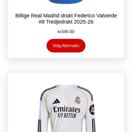
Billige Real Madrid drakt Federico Valverde
#8 Tredjedrakt 2025-26
kr
346.00
Dette
Velg Alternativ
produktet
har
flere
varianter.
Alternativene
kan
velges
på
produktsiden