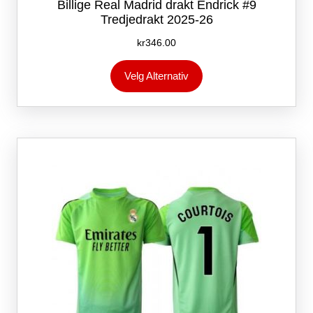
Billige Real Madrid drakt Endrick #9
Tredjedrakt 2025-26
kr
346.00
Dette
Velg Alternativ
produktet
har
flere
varianter.
Alternativene
kan
velges
på
produktsiden