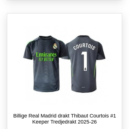
flere
varianter.
Alternativene
kan
velges
på
produktsiden
Billige Real Madrid drakt Thibaut Courtois #1
Keeper Tredjedrakt 2025-26