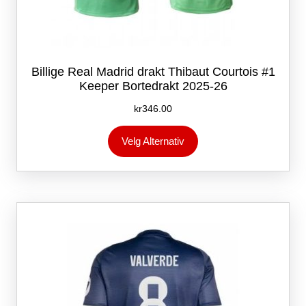
Billige Real Madrid drakt Thibaut Courtois #1
Keeper Bortedrakt 2025-26
kr
346.00
Dette
Velg Alternativ
produktet
har
flere
varianter.
Alternativene
kan
velges
på
produktsiden