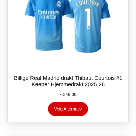
Billige Real Madrid drakt Thibaut Courtois #1
Keeper Hjemmedrakt 2025-26
kr
346.00
Dette
Velg Alternativ
produktet
har
flere
varianter.