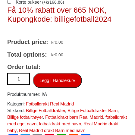
Korte bukser
kr
168.86
(
+
)
Få 10% rabatt over 665 NOK,
Kupongkode: billigefotball2024
Product price:
kr
0.00
Total options:
kr
0.00
Order total:
Billige Real Madrid drakt Bortedrakt 2025-26 Langermet antall
Legg I Handlekurv
Produktnummer:
I/A
Kategori:
Fotballdrakt Real Madrid
Stikkord:
Billige Fotballdrakter
,
Billige Fotballdrakter Barn
,
Billige fotballtrøyer
,
Fotballdrakt barn Real Madrid
,
fotballdrakt
med eget navn
,
fotballdrakt med navn
,
Real Madrid drakt
baby
,
Real Madrid drakt Barn med navn