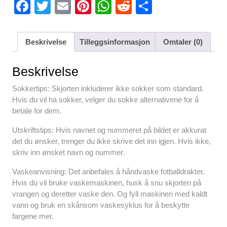
F
T
E
Pi
W
R
S
a
wi
m
nt
h
e
h
c
tt
ail
er
at
d
ar
Beskrivelse
Tilleggsinformasjon
Omtaler (0)
e
er
e
s
di
e
b
st
A
t
Beskrivelse
o
p
Sokkertips: Skjorten inkluderer ikke sokker som standard.
o
p
Hvis du vil ha sokker, velger du sokke alternativene for å
betale for dem.
k
Utskriftstips: Hvis navnet og nummeret på bildet er akkurat
det du ønsker, trenger du ikke skrive det inn igjen. Hvis ikke,
skriv inn ønsket navn og nummer.
Vaskeanvisning: Det anbefales å håndvaske fotballdrakter.
Hvis du vil bruke vaskemaskinen, husk å snu skjorten på
vrangen og deretter vaske den. Og fyll maskinen med kaldt
vann og bruk en skånsom vaskesyklus for å beskytte
fargene mer.