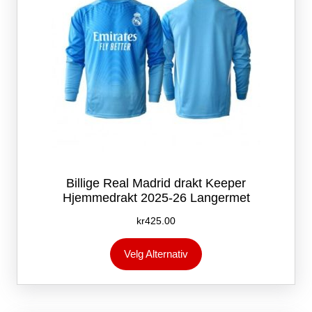
Billige Real Madrid drakt Keeper
Hjemmedrakt 2025-26 Langermet
kr
425.00
Dette
Velg Alternativ
produktet
har
flere
varianter.