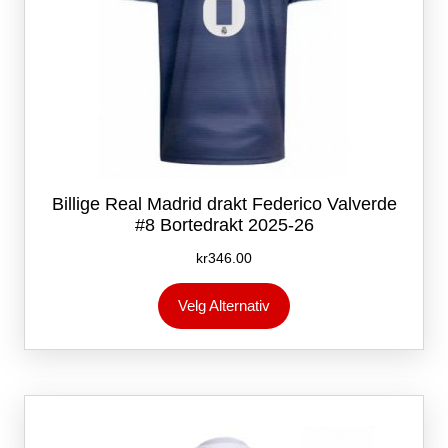
Billige Real Madrid drakt Federico Valverde
#8 Bortedrakt 2025-26
kr
346.00
Dette
Velg Alternativ
produktet
har
flere
varianter.
Alternativene
kan
velges