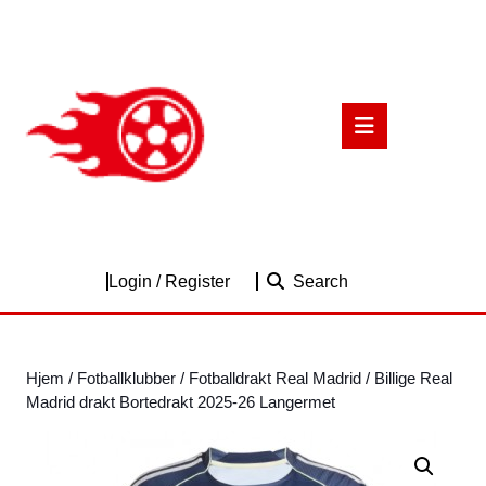
Skip
to
content
Skip
to
Open
content
Button
Login
Login / Register
Search
/
Register
Hjem
/
Fotballklubber
/
Fotballdrakt Real Madrid
/ Billige Real
Madrid drakt Bortedrakt 2025-26 Langermet