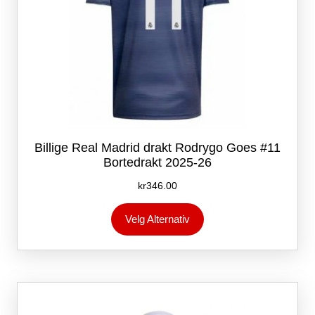
Billige Real Madrid drakt Rodrygo Goes #11
Bortedrakt 2025-26
kr
346.00
Dette
Velg Alternativ
produktet
har
flere
varianter.
Alternativene
kan
velges