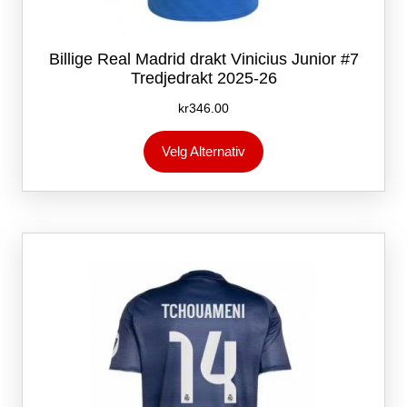
Billige Real Madrid drakt Vinicius Junior #7
Tredjedrakt 2025-26
kr
346.00
Dette
Velg Alternativ
produktet
har
flere
varianter.
Alternativene
kan
velges
på
produktsiden