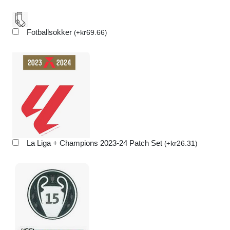
Fotballsokker
kr
69.66
(
+
)
La Liga + Champions 2023-24 Patch Set
kr
26.31
(
+
)