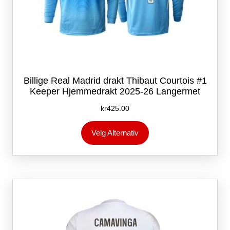
Billige Real Madrid drakt Thibaut Courtois #1
Keeper Hjemmedrakt 2025-26 Langermet
kr
425.00
Dette
Velg Alternativ
produktet
har
flere
varianter.
Alternativene
kan
velges
på
produktsiden