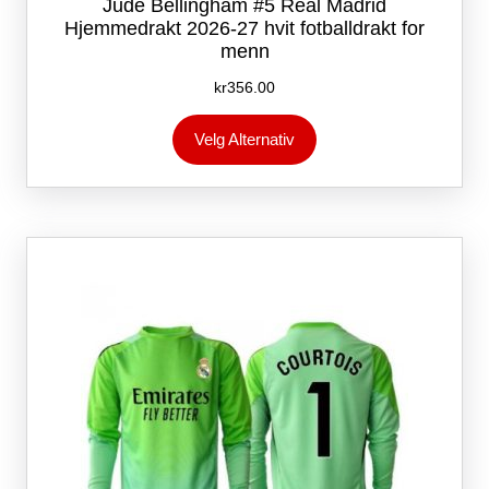
Jude Bellingham #5 Real Madrid
Hjemmedrakt 2026-27 hvit fotballdrakt for
menn
kr
356.00
Dette
Velg Alternativ
produktet
har
flere
varianter.
Alternativene
kan
velges
på
produktsiden