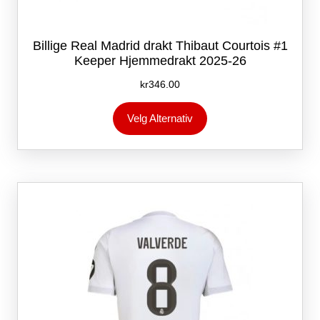
Billige Real Madrid drakt Thibaut Courtois #1
Keeper Hjemmedrakt 2025-26
kr
346.00
Dette
Velg Alternativ
produktet
har
flere
varianter.
Alternativene
kan
velges
på
produktsiden