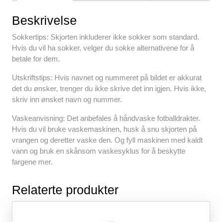
e
er
e
s
di
e
b
st
A
t
Beskrivelse
o
p
Sokkertips: Skjorten inkluderer ikke sokker som standard.
o
p
Hvis du vil ha sokker, velger du sokke alternativene for å
betale for dem.
k
Utskriftstips: Hvis navnet og nummeret på bildet er akkurat
det du ønsker, trenger du ikke skrive det inn igjen. Hvis ikke,
skriv inn ønsket navn og nummer.
Vaskeanvisning: Det anbefales å håndvaske fotballdrakter.
Hvis du vil bruke vaskemaskinen, husk å snu skjorten på
vrangen og deretter vaske den. Og fyll maskinen med kaldt
vann og bruk en skånsom vaskesyklus for å beskytte
fargene mer.
Relaterte produkter