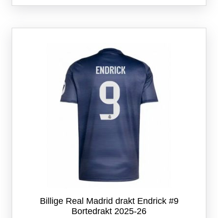
flere
varianter.
Alternativene
kan
velges
på
produktsiden
Billige Real Madrid drakt Endrick #9
Bortedrakt 2025-26