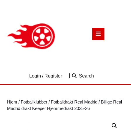
Skip
to
content
Skip
to
Open
content
Button
Login
Login / Register
Search
/
Register
Hjem
/
Fotballklubber
/
Fotballdrakt Real Madrid
/ Billige Real
Madrid drakt Keeper Hjemmedrakt 2025-26