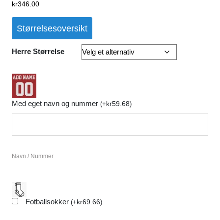
kr
346.00
Størrelsesoversikt
Herre Størrelse
Med eget navn og nummer
kr
59.68
(
+
)
Navn / Nummer
Fotballsokker
kr
69.66
(
+
)