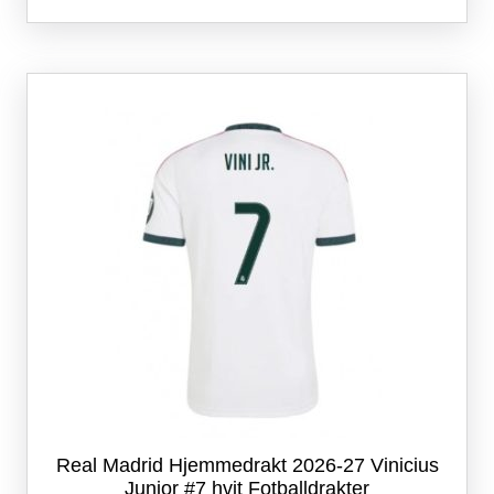
har
flere
varianter.
Alternativene
kan
velges
på
produktsiden
Real Madrid Hjemmedrakt 2026-27 Vinicius
Junior #7 hvit Fotballdrakter