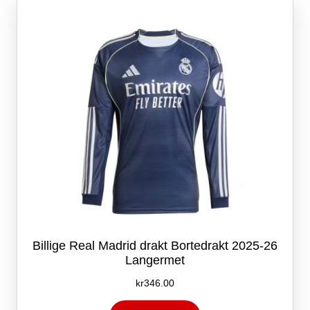
Alternativene
kan
velges
på
produktsiden
Billige Real Madrid drakt Bortedrakt 2025-26
Langermet
kr
346.00
Dette