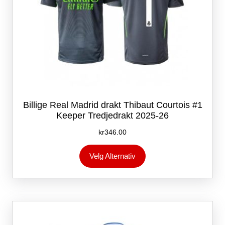
Billige Real Madrid drakt Thibaut Courtois #1
Keeper Tredjedrakt 2025-26
kr
346.00
Dette
Velg Alternativ
produktet
har
flere
varianter.
Alternativene
kan
velges