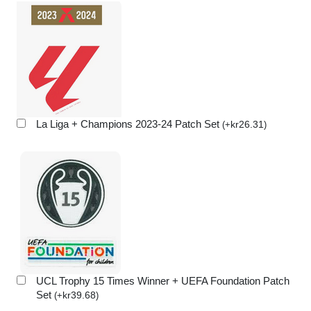
La Liga + Champions 2023-24 Patch Set
kr
26.31
(
+
)
UCL Trophy 15 Times Winner + UEFA Foundation Patch
Set
kr
39.68
(
+
)