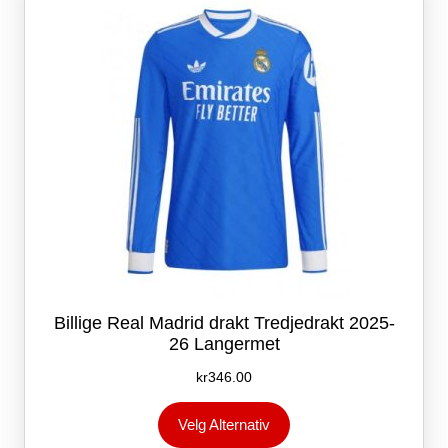
velges
på
produktsiden
Billige Real Madrid drakt Tredjedrakt 2025-
26 Langermet
kr
346.00
Dette
Velg Alternativ
produktet