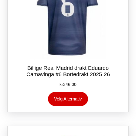
Billige Real Madrid drakt Eduardo
Camavinga #6 Bortedrakt 2025-26
kr
346.00
Dette
Velg Alternativ
produktet
har
flere
varianter.
Alternativene
kan