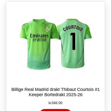
Alternativene
kan
velges
på
produktsiden
Billige Real Madrid drakt Thibaut Courtois #1
Keeper Bortedrakt 2025-26
kr
346.00
Dette