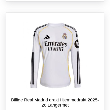
flere
varianter.
Alternativene
kan
velges
på
produktsiden
Billige Real Madrid drakt Hjemmedrakt 2025-
26 Langermet