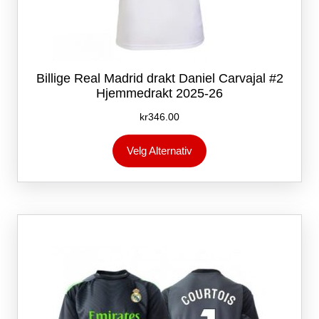
Billige Real Madrid drakt Daniel Carvajal #2
Hjemmedrakt 2025-26
kr
346.00
Dette
Velg Alternativ
produktet
har
flere
varianter.
Alternativene
kan
velges
på
produktsiden