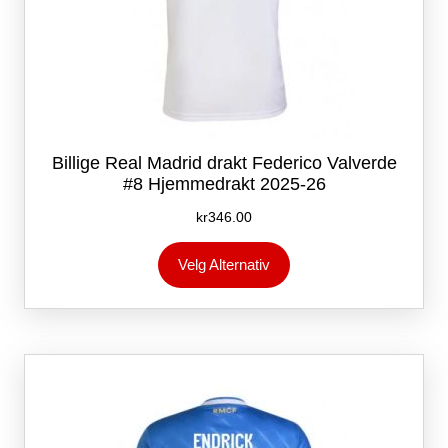
Billige Real Madrid drakt Federico Valverde
#8 Hjemmedrakt 2025-26
kr
346.00
Dette
Velg Alternativ
produktet
har
flere
varianter.
Alternativene
kan
velges
på
produktsiden