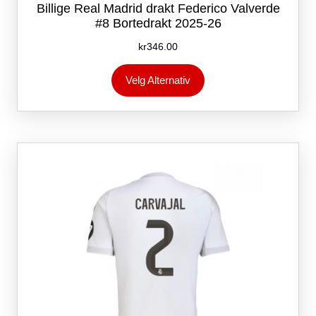
Billige Real Madrid drakt Federico Valverde
#8 Bortedrakt 2025-26
kr
346.00
Dette
Velg Alternativ
produktet
har
flere
varianter.
Alternativene
kan
velges
på
produktsiden