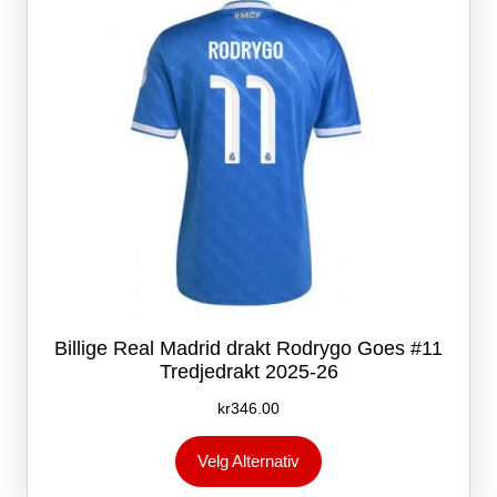
Billige Real Madrid drakt Rodrygo Goes #11
Tredjedrakt 2025-26
kr
346.00
Dette
Velg Alternativ
produktet
har