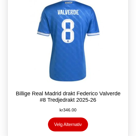
på
produktsiden
Billige Real Madrid drakt Federico Valverde
#8 Tredjedrakt 2025-26
kr
346.00
Dette
Velg Alternativ
produktet
har