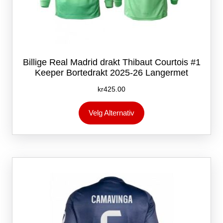
Billige Real Madrid drakt Thibaut Courtois #1
Keeper Bortedrakt 2025-26 Langermet
kr
425.00
Dette
Velg Alternativ
produktet
har
flere
varianter.
Alternativene
kan
velges
på
produktsiden