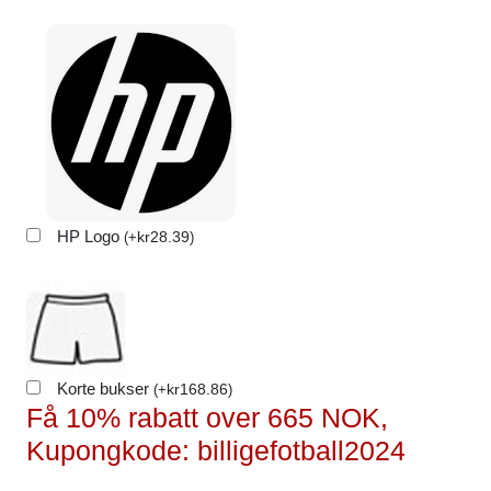
HP Logo
kr
28.39
(
+
)
Korte bukser
kr
168.86
(
+
)
Få 10% rabatt over 665 NOK,
Kupongkode: billigefotball2024