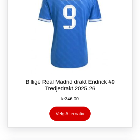
Billige Real Madrid drakt Endrick #9
Tredjedrakt 2025-26
kr
346.00
Dette
Velg Alternativ
produktet
har
flere
varianter.