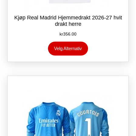
Kjøp Real Madrid Hjemmedrakt 2026-27 hvit
drakt herre
kr
356.00
Dette
Velg Alternativ
produktet
har
flere
varianter.
Alternativene
kan
velges
på
produktsiden