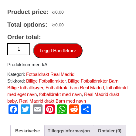
Product price:
kr
0.00
Total options:
kr
0.00
Order total:
Billige Real Madrid drakt Keeper Hjemmedrakt 2025-26 antall
Legg I Handlekurv
Produktnummer:
I/A
Kategori:
Fotballdrakt Real Madrid
Stikkord:
Billige Fotballdrakter
,
Billige Fotballdrakter Barn
,
Billige fotballtrøyer
,
Fotballdrakt barn Real Madrid
,
fotballdrakt
med eget navn
,
fotballdrakt med navn
,
Real Madrid drakt
baby
,
Real Madrid drakt Barn med navn
F
T
E
Pi
W
R
S
a
wi
m
nt
h
e
h
c
tt
ail
er
at
d
ar
Beskrivelse
Tilleggsinformasjon
Omtaler (0)