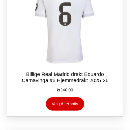
Billige Real Madrid drakt Eduardo
Camavinga #6 Hjemmedrakt 2025-26
kr
346.00
Dette
Velg Alternativ
produktet
har
flere
varianter.