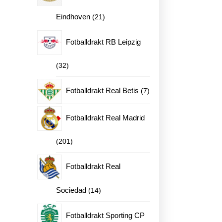
en
21
Eindhoven
21
produkter
Fotballdrakt RB Leipzig
32
32
produkter
7
Fotballdrakt Real Betis
7
produkter
Fotballdrakt Real Madrid
201
201
produkter
Fotballdrakt Real
14
Sociedad
14
produkter
Fotballdrakt Sporting CP
ne