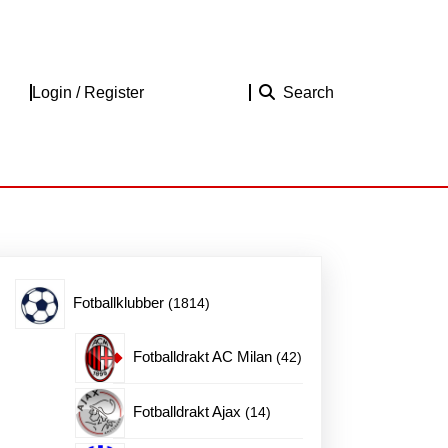
Login
Login / Register
Search
/
Register
1814
Fotballklubber
1814
produkter
42
Fotballdrakt AC Milan
42
produkter
14
Fotballdrakt Ajax
14