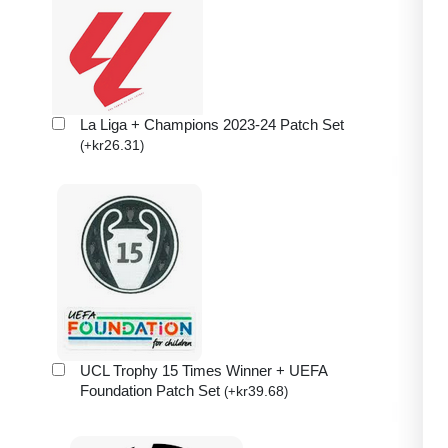
La Liga + Champions 2023-24 Patch Set
kr
26.31
(
+
)
UCL Trophy 15 Times Winner + UEFA
Foundation Patch Set
kr
39.68
(
+
)