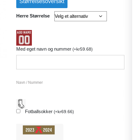
Størrelsesoversikt
Herre Størrelse
Med eget navn og nummer
kr
59.68
(
+
)
Navn / Nummer
Fotballsokker
kr
69.66
(
+
)