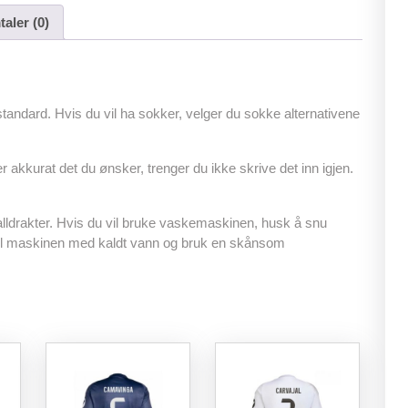
c
tt
ail
er
at
d
ar
aler (0)
e
er
e
s
di
e
b
st
A
t
o
p
tandard. Hvis du vil ha sokker, velger du sokke alternativene
o
p
k
r akkurat det du ønsker, trenger du ikke skrive det inn igjen.
lldrakter. Hvis du vil bruke vaskemaskinen, husk å snu
yll maskinen med kaldt vann og bruk en skånsom