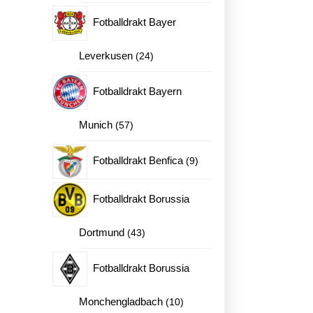
produkter
Fotballdrakt Bayer
24
Leverkusen
24
produkter
Fotballdrakt Bayern
57
Munich
57
produkter
9
Fotballdrakt Benfica
9
produkter
Fotballdrakt Borussia
43
Dortmund
43
produkter
Fotballdrakt Borussia
10
Monchengladbach
10