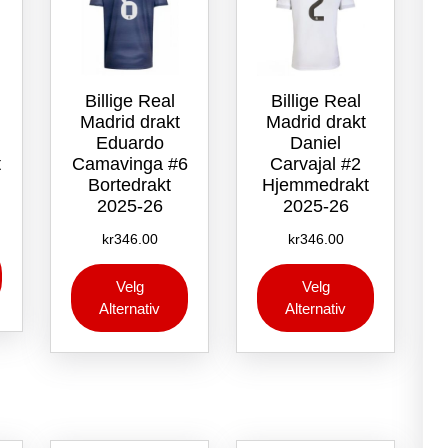
Billige Real
Billige Real
Madrid drakt
Madrid drakt
Eduardo
Daniel
t
Camavinga #6
Carvajal #2
Bortedrakt
Hjemmedrakt
2025-26
2025-26
kr
346.00
kr
346.00
Dette
Dette
Dette
produktet
Velg
Velg
produktet
produktet
har
Alternativ
Alternativ
har
har
flere
flere
flere
varianter.
varianter.
varianter.
Alternativene
Alternativene
Alternative
kan
kan
kan
velges
velges
velges
på
på
på
produktsiden