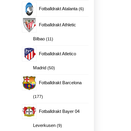
produkter
6
Fotballdrakt Atalanta
6
produkter
Fotballdrakt Athletic
11
Bilbao
11
produkter
Fotballdrakt Atletico
50
Madrid
50
produkter
Fotballdrakt Barcelona
177
177
produkter
Fotballdrakt Bayer 04
9
Leverkusen
9