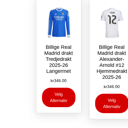
velges
på
produktsiden
Billige Real
Billige Real
Madrid drakt
Madrid drakt
Tredjedrakt
Alexander-
2025-26
Arnold #12
Langermet
Hjemmedrakt
2025-26
kr
346.00
kr
346.00
Dette
Velg
produktet
Velg
Alternativ
har
Alternativ
flere
varianter.
Alternativene
kan