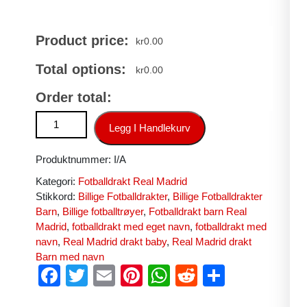
Product price:
kr
0.00
Total options:
kr
0.00
Order total:
Billige Real Madrid drakt Thibaut Courtois #1 Keeper Hjemme
Legg I Handlekurv
Produktnummer:
I/A
Kategori:
Fotballdrakt Real Madrid
Stikkord:
Billige Fotballdrakter
,
Billige Fotballdrakter
Barn
,
Billige fotballtrøyer
,
Fotballdrakt barn Real
Madrid
,
fotballdrakt med eget navn
,
fotballdrakt med
navn
,
Real Madrid drakt baby
,
Real Madrid drakt
Barn med navn
F
T
E
Pi
W
R
S
a
wi
m
nt
h
e
h