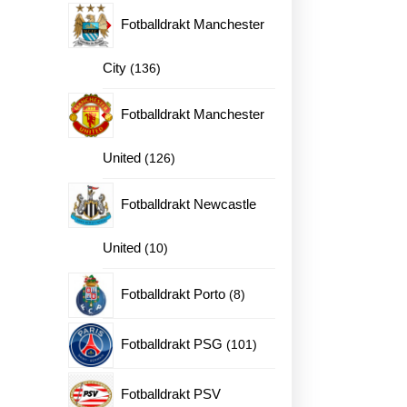
produkter
Fotballdrakt Manchester
136
City
136
produkter
Fotballdrakt Manchester
126
United
126
produkter
Fotballdrakt Newcastle
10
United
10
produkter
8
Fotballdrakt Porto
8
produkter
101
Fotballdrakt PSG
ne
101
produkter
Fotballdrakt PSV