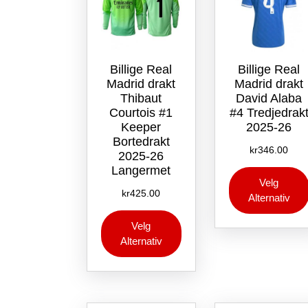
Billige Real
Billige Real
Madrid drakt
Madrid drakt
Thibaut
David Alaba
Courtois #1
#4 Tredjedrak
Keeper
2025-26
Bortedrakt
kr
346.00
2025-26
Langermet
Velg
kr
425.00
Alternativ
Dette
Velg
produktet
Alternativ
har
flere
varianter.
Alternativene
kan