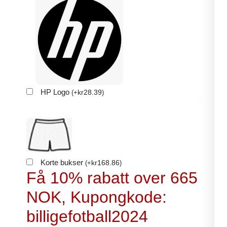
HP Logo
kr
28.39
(
+
)
Korte bukser
kr
168.86
(
+
)
Få 10% rabatt over 665
NOK, Kupongkode:
billigefotball2024