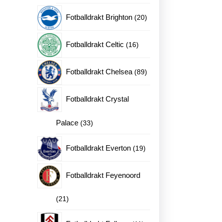
produkter
20
Fotballdrakt Brighton
20
produkter
16
Fotballdrakt Celtic
16
produkter
89
Fotballdrakt Chelsea
89
drakt 2025-26 antall
produkter
Fotballdrakt Crystal
33
Palace
33
produkter
19
Fotballdrakt Everton
19
produkter
Fotballdrakt Feyenoord
21
21
produkter