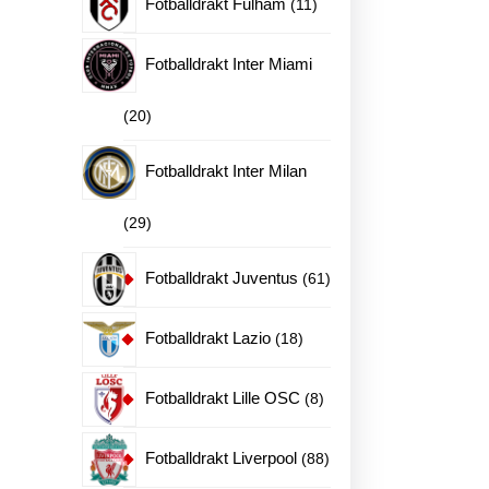
11
Fotballdrakt Fulham
11
produkter
Fotballdrakt Inter Miami
20
20
produkter
Fotballdrakt Inter Milan
29
29
produkter
61
Fotballdrakt Juventus
61
produkter
18
Fotballdrakt Lazio
18
produkter
8
Fotballdrakt Lille OSC
8
produkter
88
Fotballdrakt Liverpool
88