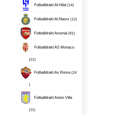
produkter
14
Fotballdrakt Al-Hilal
14
produkter
12
Fotballdrakt Al-Nassr
12
produkter
81
Fotballdrakt Arsenal
81
produkter
Fotballdrakt AS Monaco
21
21
produkter
Fotballdrakt As Roma
24
24
produkter
Fotballdrakt Aston Villa
11
11