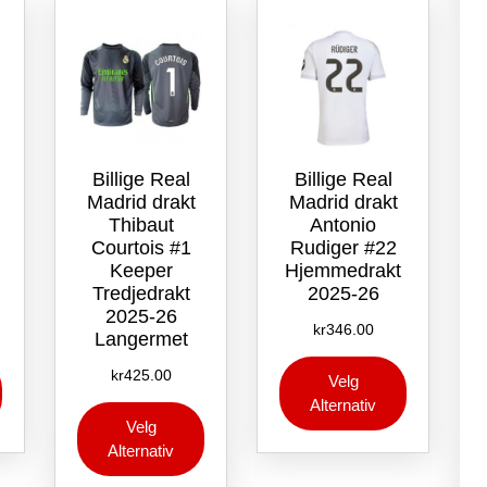
produktsiden
produktsid
Billige Real
Billige Real
Madrid drakt
Madrid drakt
Thibaut
Antonio
Courtois #1
Rudiger #22
Keeper
Hjemmedrakt
Tredjedrakt
2025-26
2025-26
kr
346.00
Langermet
Dette
Dette
kr
425.00
Velg
produktet
produktet
Alternativ
Dette
har
har
Velg
produktet
flere
flere
Alternativ
har
varianter.
varianter.
flere
Alternativene
Alternative