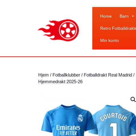
Skip
to
content
Home
Barn
Skip
Retro Fotballdrakt
to
content
Min konto
Hjem
/
Fotballklubber
/
Fotballdrakt Real Madrid
/
Hjemmedrakt 2025-26