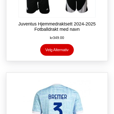
Juventus Hjemmedraktsett 2024-2025
Fotballdrakt med navn
kr
349.00
Dette
Velg Alternativ
produktet
har
flere
varianter.
Alternativene
kan
velges
på
produktsiden