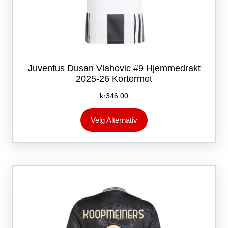
Juventus Dusan Vlahovic #9 Hjemmedrakt
2025-26 Kortermet
kr
346.00
Dette
Velg Alternativ
produktet
har
flere
varianter.
Alternativene
kan
velges
på
produktsiden