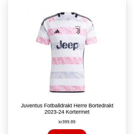
kan
velges
på
produktsiden
Juventus Fotballdrakt Herre Bortedrakt
2023-24 Kortermet
kr
399.89
Dette