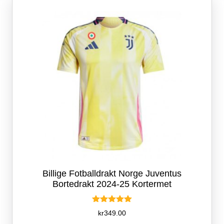
kan
velges
på
produktsiden
Billige Fotballdrakt Norge Juventus
Bortedrakt 2024-25 Kortermet
Vurdert
kr
349.00
5.00