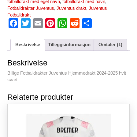
fotballdrakt med eget navn
,
fotballdrakt med navn
,
Fotballdrakter Juventus
,
Juventus drakt
,
Juventus
Fotballdrakt
F
T
E
Pi
W
R
S
a
wi
m
nt
h
e
h
c
tt
ail
er
at
d
ar
Beskrivelse
Tilleggsinformasjon
Omtaler (1)
e
er
e
s
di
e
b
st
A
t
Beskrivelse
o
p
Billige Fotballdrakter Juventus Hjemmedrakt 2024-2025 hvit
o
p
svart
k
Relaterte produkter