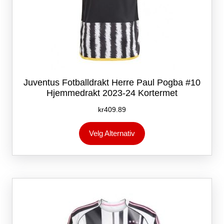
Juventus Fotballdrakt Herre Paul Pogba #10
Hjemmedrakt 2023-24 Kortermet
kr
409.89
Dette
Velg Alternativ
produktet
har
flere
varianter.
Alternativene
kan
velges
på
produktsiden