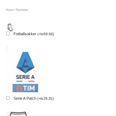
Navn / Nummer
Fotballsokker
kr
69.66
(
+
)
Serie A Patch
kr
26.31
(
+
)