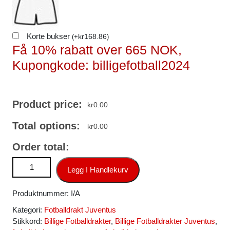
Korte bukser
kr
168.86
(
+
)
Få 10% rabatt over 665 NOK,
Kupongkode: billigefotball2024
Product price:
kr
0.00
Total options:
kr
0.00
Order total:
Billige Fotballdrakter Juventus Hjemmedrakt 2024-2025 hvit
Legg I Handlekurv
svart antall
Produktnummer:
I/A
Kategori:
Fotballdrakt Juventus
Stikkord:
Billige Fotballdrakter
,
Billige Fotballdrakter Juventus
,