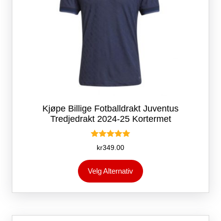
Kjøpe Billige Fotballdrakt Juventus
Tredjedrakt 2024-25 Kortermet
Vurdert
kr
349.00
5.00
av 5
Dette
Velg Alternativ
produktet
har
flere
varianter.
Alternativene