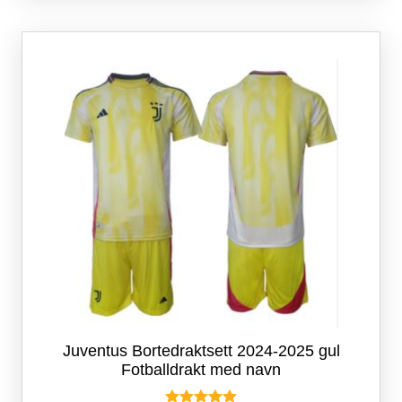
varianter.
Alternativene
kan
velges
på
produktsiden
Juventus Bortedraktsett 2024-2025 gul
Fotballdrakt med navn