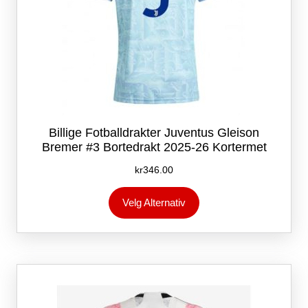
Billige Fotballdrakter Juventus Gleison
Bremer #3 Bortedrakt 2025-26 Kortermet
kr
346.00
Dette
Velg Alternativ
produktet
har
flere
varianter.
Alternativene
kan
velges