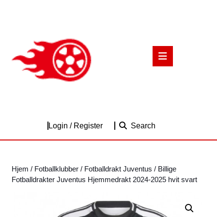
Skip
to
content
Skip
to
Open
content
Button
Login
Login / Register
Search
/
Register
Hjem
/
Fotballklubber
/
Fotballdrakt Juventus
/ Billige
Fotballdrakter Juventus Hjemmedrakt 2024-2025 hvit svart