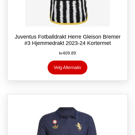
Juventus Fotballdrakt Herre Gleison Bremer
#3 Hjemmedrakt 2023-24 Kortermet
kr
409.89
Dette
Velg Alternativ
produktet
har
flere
varianter.
Alternativene
kan
velges
på
produktsiden