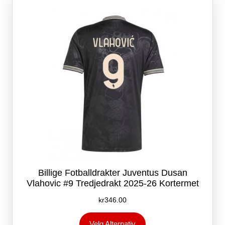
kan
velges
på
produktsiden
Billige Fotballdrakter Juventus Dusan
Vlahovic #9 Tredjedrakt 2025-26 Kortermet
kr
346.00
Dette
Velg Alternativ