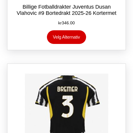
Billige Fotballdrakter Juventus Dusan
Vlahovic #9 Bortedrakt 2025-26 Kortermet
kr
346.00
Dette
Velg Alternativ
produktet
har
flere
varianter.
Alternativene
kan
velges
på
produktsiden