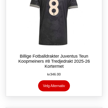
Billige Fotballdrakter Juventus Teun
Koopmeiners #8 Tredjedrakt 2025-26
Kortermet
kr
346.00
Dette
Velg Alternativ
produktet
har
flere
varianter.
Alternativene