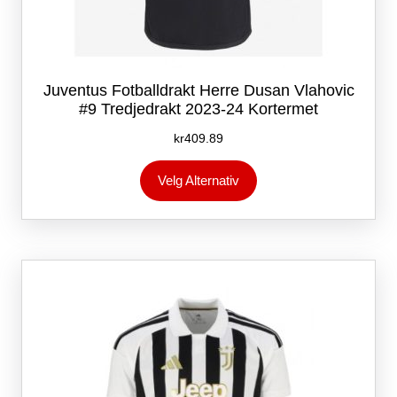
Juventus Fotballdrakt Herre Dusan Vlahovic
#9 Tredjedrakt 2023-24 Kortermet
kr
409.89
Dette
Velg Alternativ
produktet
har
flere
varianter.
Alternativene
kan
velges
på
produktsiden