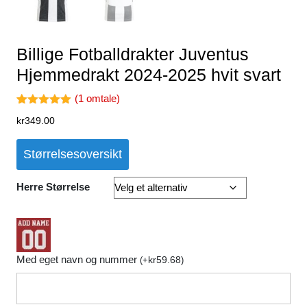
Billige Fotballdrakter Juventus
Hjemmedrakt 2024-2025 hvit svart
(
1
omtale)
Vurdert
1
kr
349.00
5.00
av 5
basert på
kundevurder
Størrelsesoversikt
ing
Herre Størrelse
Med eget navn og nummer
kr
59.68
(
+
)