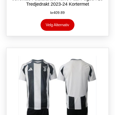
Tredjedrakt 2023-24 Kortermet
kr
409.89
Dette
Velg Alternativ
produktet
har
flere
varianter.
Alternativene
kan
velges
på
produktsiden