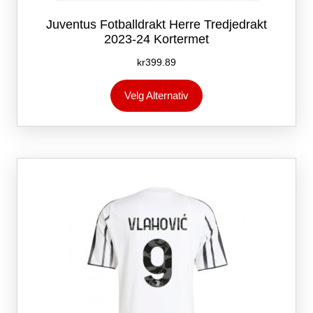
Juventus Fotballdrakt Herre Tredjedrakt
2023-24 Kortermet
kr
399.89
Dette
Velg Alternativ
produktet
har
flere
varianter.
Alternativene
kan
velges
på
produktsiden