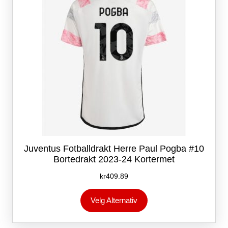
på
produktsiden
Juventus Fotballdrakt Herre Paul Pogba #10
Bortedrakt 2023-24 Kortermet
kr
409.89
Dette
Velg Alternativ
produktet
har
flere