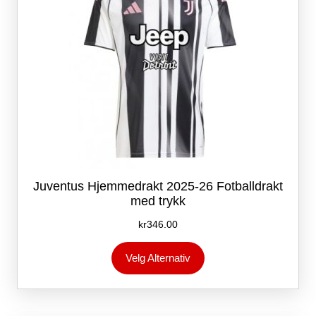
Juventus Hjemmedrakt 2025-26 Fotballdrakt
med trykk
kr
346.00
Dette
Velg Alternativ
produktet
har
flere
varianter.