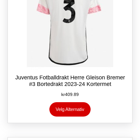
Juventus Fotballdrakt Herre Gleison Bremer
#3 Bortedrakt 2023-24 Kortermet
kr
409.89
Dette
Velg Alternativ
produktet
har
flere
varianter.
Alternativene