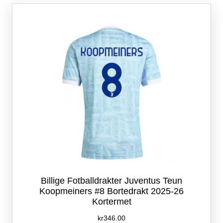
Alternativene
kan
velges
på
produktsiden
Billige Fotballdrakter Juventus Teun
Koopmeiners #8 Bortedrakt 2025-26
Kortermet
kr
346.00