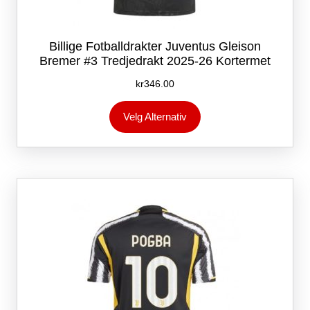
Billige Fotballdrakter Juventus Gleison
Bremer #3 Tredjedrakt 2025-26 Kortermet
kr
346.00
Dette
Velg Alternativ
produktet
har
flere
varianter.
Alternativene
kan
velges
på
produktsiden