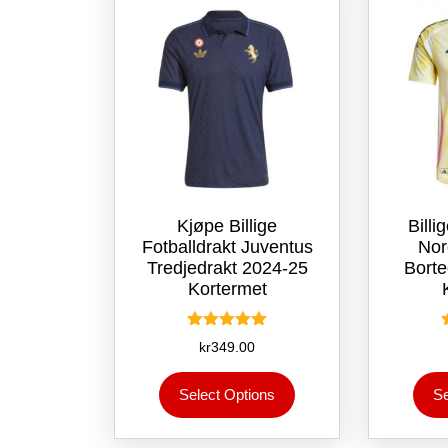
produktsiden
Kjøpe Billige
Billi
Fotballdrakt Juventus
Nor
Tredjedrakt 2024-25
Borte
Kortermet
Vurdert
kr
349.00
5.00
av 5
Dette
Select Options
Se
produktet
har
flere