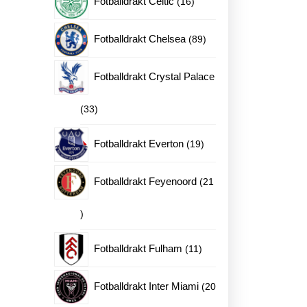
Fotballdrakt Celtic
16
produkter
89
Fotballdrakt Chelsea
89
produkter
Fotballdrakt Crystal Palace
33
33
produkter
19
Fotballdrakt Everton
19
produkter
Fotballdrakt Feyenoord
21
21
produkter
11
Fotballdrakt Fulham
11
produkter
Fotballdrakt Inter Miami
20