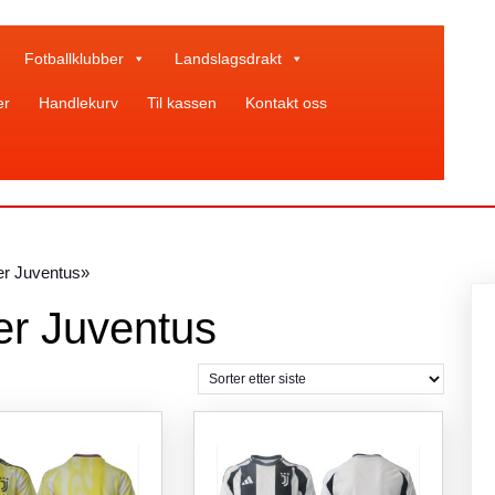
Fotballklubber
Landslagsdrakt
er
Handlekurv
Til kassen
Kontakt oss
ter Juventus»
ter Juventus