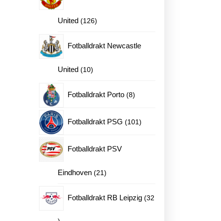
126
United
126
produkter
Fotballdrakt Newcastle
10
United
10
produkter
8
Fotballdrakt Porto
8
produkter
101
Fotballdrakt PSG
101
produkter
Fotballdrakt PSV
21
Eindhoven
21
produkter
Fotballdrakt RB Leipzig
32
32