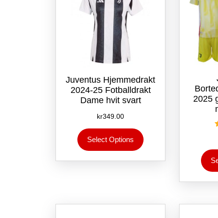
Juventus Hjemmedrakt
Borte
2024-25 Fotballdrakt
2025 g
Dame hvit svart
kr
349.00
Dette
Select Options
produktet
har
Se
flere
varianter.
Alternativene
kan
velges
på