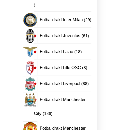
20
produkter
29
Fotballdrakt Inter Milan
29
produkter
61
Fotballdrakt Juventus
61
produkter
18
Fotballdrakt Lazio
18
produkter
8
Fotballdrakt Lille OSC
8
produkter
88
Fotballdrakt Liverpool
88
produkter
Fotballdrakt Manchester
136
City
136
produkter
Fotballdrakt Manchester