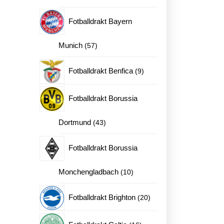
produkter
Fotballdrakt Bayern
57
Munich
57
produkter
9
Fotballdrakt Benfica
9
produkter
Fotballdrakt Borussia
43
Dortmund
43
produkter
Fotballdrakt Borussia
10
Monchengladbach
10
produkter
20
Fotballdrakt Brighton
20
produkter
16