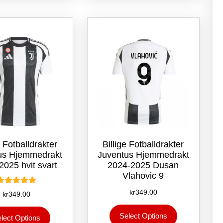
varianter.
varianter.
Alternativene
Alternativene
kan
kan
velges
velges
på
på
produktsiden
produktsiden
e Fotballdrakter
Billige Fotballdrakter
us Hjemmedrakt
Juventus Hjemmedrakt
2025 hvit svart
2024-2025 Dusan
Vlahovic 9
Vurdert
kr
349.00
kr
349.00
5.00
av 5
Dette
Dette
Select Options
lect Options
produktet
produktet