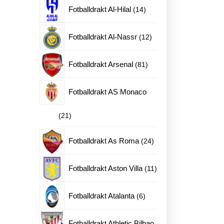
produkter
14
Fotballdrakt Al-Hilal
14
produkter
12
Fotballdrakt Al-Nassr
12
produkter
81
Fotballdrakt Arsenal
81
produkter
Fotballdrakt AS Monaco
21
21
produkter
24
Fotballdrakt As Roma
24
produkter
11
Fotballdrakt Aston Villa
11
produkter
6
Fotballdrakt Atalanta
6
produkter
Fotballdrakt Athletic Bilbao