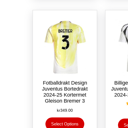
varianter.
Alternativene
kan
velges
på
produktsiden
Fotballdrakt Design
Billig
Juventus Bortedrakt
Juvent
2024-25 Kortermet
2024-
Gleison Bremer 3
kr
349.00
Dette
Select Options
produktet
Se