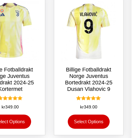
på
velges
produktsiden
på
produktsiden
ge Fotballdrakt
Billige Fotballdrakt
ge Juventus
Norge Juventus
drakt 2024-25
Bortedrakt 2024-25
Kortermet
Dusan Vlahovic 9
Vurdert
Vurdert
kr
349.00
kr
349.00
5.00
5.00
av 5
av 5
Dette
Dette
lect Options
Select Options
produktet
produktet
har
har
flere
flere