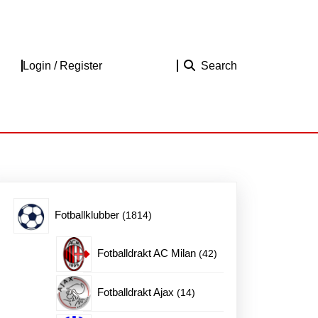
Login
Login / Register
Search
/
Register
1814
Fotballklubber
1814
produkter
42
Fotballdrakt AC Milan
42
produkter
14
Fotballdrakt Ajax
14