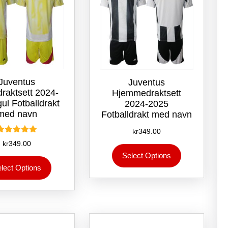
Juventus
Juventus
draktsett 2024-
Hjemmedraktsett
ul Fotballdrakt
2024-2025
med navn
Fotballdrakt med navn
kr
349.00
Vurdert
kr
349.00
Dette
5.00
Select Options
av 5
produktet
Dette
lect Options
har
produktet
flere
har
varianter.
flere
Alternativene
varianter.
kan
Alternativene
velges
kan