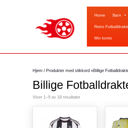
Skip
to
content
Home
Barn
Skip
Retro Fotballdrakt
to
content
Min konto
Hjem
/ Produkter med stikkord «Billige Fotballdrak
Billige Fotballdrak
Sortert
Viser 1–9 av 18 resultater
etter
siste