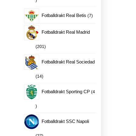
produkter
7
Fotballdrakt Real Betis
7
produkter
Fotballdrakt Real Madrid
201
201
produkter
Fotballdrakt Real Sociedad
14
14
produkter
Fotballdrakt Sporting CP
4
4
produkter
Fotballdrakt SSC Napoli
27
27