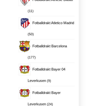
11
11
produkter
Fotballdrakt Atletico Madrid
50
50
produkter
Fotballdrakt Barcelona
177
177
produkter
Fotballdrakt Bayer 04
9
Leverkusen
9
produkter
Fotballdrakt Bayer
24
Leverkusen
24