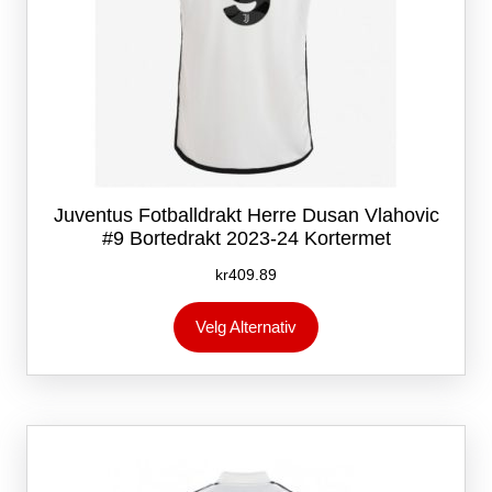
Juventus Fotballdrakt Herre Dusan Vlahovic
#9 Bortedrakt 2023-24 Kortermet
kr
409.89
Dette
Velg Alternativ
produktet
har
flere
varianter.
Alternativene
kan
velges