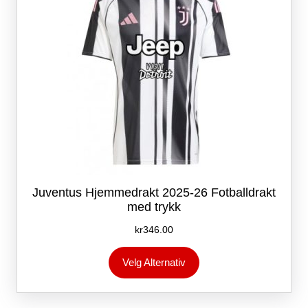
produktsiden
Juventus Hjemmedrakt 2025-26 Fotballdrakt
med trykk
kr
346.00
Dette
Velg Alternativ
produktet
har
flere