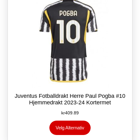
på
produktsiden
Juventus Fotballdrakt Herre Paul Pogba #10
Hjemmedrakt 2023-24 Kortermet
kr
409.89
Dette
Velg Alternativ
produktet
har