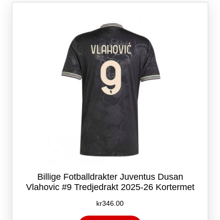
Alternativene
kan
velges
på
produktsiden
Billige Fotballdrakter Juventus Dusan
Vlahovic #9 Tredjedrakt 2025-26 Kortermet
kr
346.00
Dette