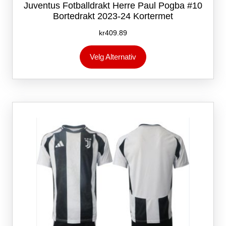
Juventus Fotballdrakt Herre Paul Pogba #10
Bortedrakt 2023-24 Kortermet
kr
409.89
Dette
Velg Alternativ
produktet
har
flere
varianter.
Alternativene
kan
velges
på
produktsiden