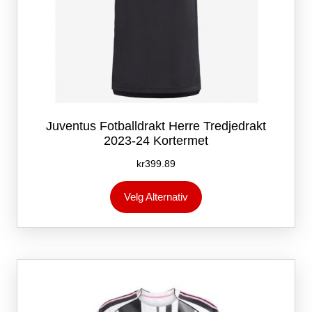
Juventus Fotballdrakt Herre Tredjedrakt
2023-24 Kortermet
kr
399.89
Dette
Velg Alternativ
produktet
har
flere
varianter.
Alternativene
kan
velges
på