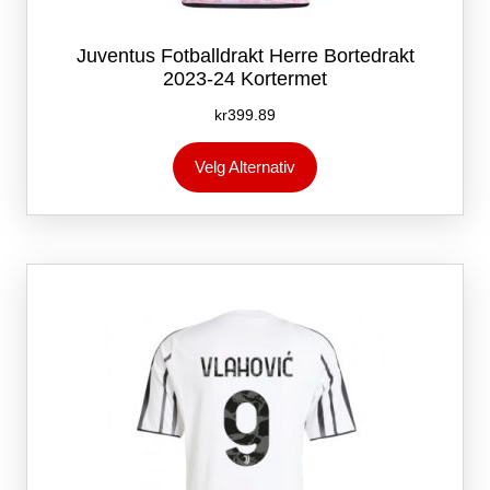
Juventus Fotballdrakt Herre Bortedrakt
2023-24 Kortermet
kr
399.89
Dette
Velg Alternativ
produktet
har
flere
varianter.
Alternativene
kan
velges
på
produktsiden