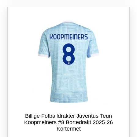
varianter.
Alternativene
kan
velges
på
produktsiden
Billige Fotballdrakter Juventus Teun
Koopmeiners #8 Bortedrakt 2025-26
Kortermet