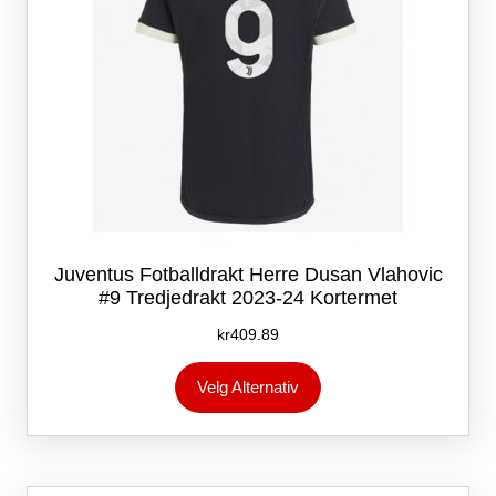
Juventus Fotballdrakt Herre Dusan Vlahovic
#9 Tredjedrakt 2023-24 Kortermet
kr
409.89
Dette
Velg Alternativ
produktet
har
flere
varianter.
Alternativene