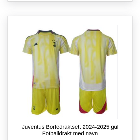
flere
varianter.
Alternativene
kan
velges
på
produktsiden
Juventus Bortedraktsett 2024-2025 gul
Fotballdrakt med navn