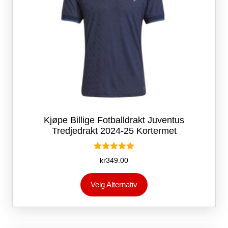
Kjøpe Billige Fotballdrakt Juventus
Tredjedrakt 2024-25 Kortermet
Vurdert
kr
349.00
5.00
av 5
Dette
Velg Alternativ
produktet
har
flere
varianter.