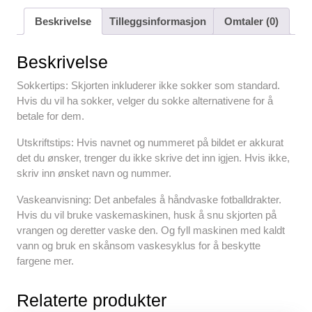
c
tt
ail
er
at
d
ar
Beskrivelse
Tilleggsinformasjon
Omtaler (0)
e
er
e
s
di
e
b
st
A
t
Beskrivelse
o
p
Sokkertips: Skjorten inkluderer ikke sokker som standard.
o
p
Hvis du vil ha sokker, velger du sokke alternativene for å
betale for dem.
k
Utskriftstips: Hvis navnet og nummeret på bildet er akkurat
det du ønsker, trenger du ikke skrive det inn igjen. Hvis ikke,
skriv inn ønsket navn og nummer.
Vaskeanvisning: Det anbefales å håndvaske fotballdrakter.
Hvis du vil bruke vaskemaskinen, husk å snu skjorten på
vrangen og deretter vaske den. Og fyll maskinen med kaldt
vann og bruk en skånsom vaskesyklus for å beskytte
fargene mer.
Relaterte produkter