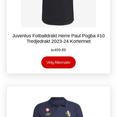
Juventus Fotballdrakt Herre Paul Pogba #10
Tredjedrakt 2023-24 Kortermet
kr
409.89
Dette
Velg Alternativ
produktet
har
flere
varianter.
Alternativene
kan
velges
på
produktsiden