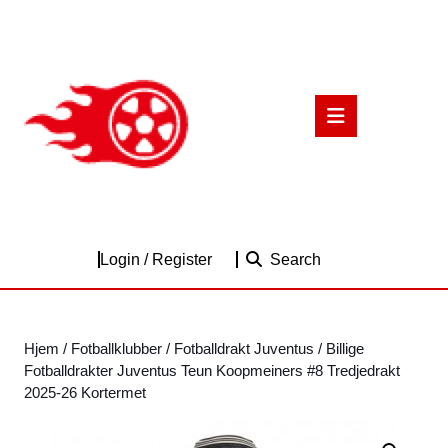
Skip
to
content
Skip
to
Open
content
Button
Login
Login / Register
Search
/
Register
Hjem
/
Fotballklubber
/
Fotballdrakt Juventus
/ Billige
Fotballdrakter Juventus Teun Koopmeiners #8 Tredjedrakt
2025-26 Kortermet