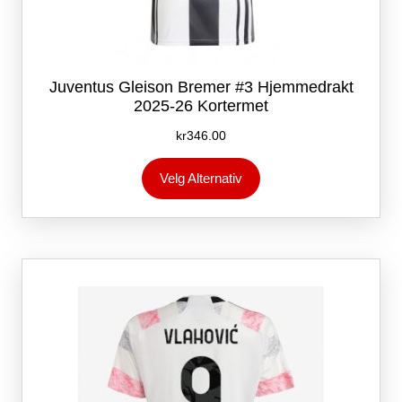
Juventus Gleison Bremer #3 Hjemmedrakt
2025-26 Kortermet
kr
346.00
Dette
Velg Alternativ
produktet
har
flere
varianter.
Alternativene
kan
velges
på
produktsiden