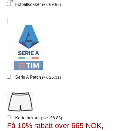
Fotballsokker
kr
69.66
(
+
)
Serie A Patch
kr
26.31
(
+
)
Korte bukser
kr
168.86
(
+
)
Få 10% rabatt over 665 NOK,