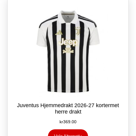
kan
velges
på
produktsiden
Juventus Hjemmedrakt 2026-27 kortermet
herre drakt
kr
369.00
Dette