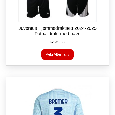
Juventus Hjemmedraktsett 2024-2025
Fotballdrakt med navn
kr
349.00
Dette
Velg Alternativ
produktet
har
flere
varianter.
Alternativene
kan
velges
på
produktsiden