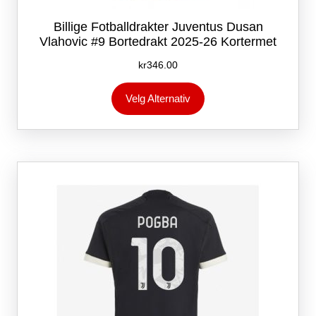
Billige Fotballdrakter Juventus Dusan
Vlahovic #9 Bortedrakt 2025-26 Kortermet
kr
346.00
Dette
Velg Alternativ
produktet
har
flere
varianter.
Alternativene
kan
velges
på
produktsiden