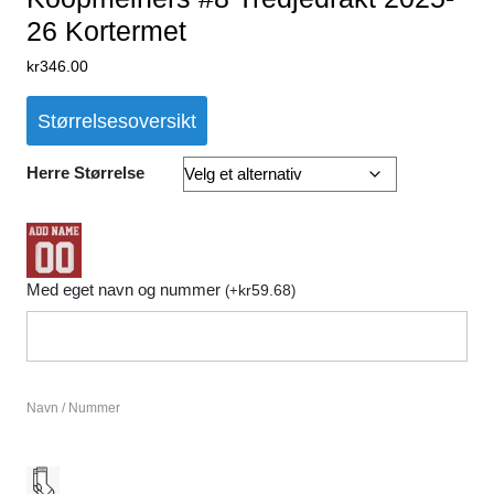
26 Kortermet
kr
346.00
Størrelsesoversikt
Herre Størrelse
Med eget navn og nummer
kr
59.68
(
+
)
Navn / Nummer