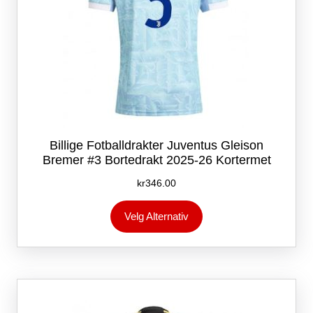
Billige Fotballdrakter Juventus Gleison
Bremer #3 Bortedrakt 2025-26 Kortermet
kr
346.00
Dette
Velg Alternativ
produktet
har
flere
varianter.
Alternativene
kan
velges