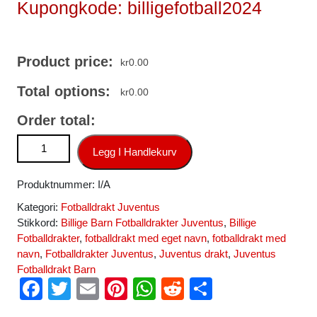
Kupongkode: billigefotball2024
Product price:
kr
0.00
Total options:
kr
0.00
Order total:
Billige Fotballdrakter Juventus Teun Koopmeiners #8
Legg I Handlekurv
Tredjedrakt 2025-26 Kortermet antall
Produktnummer:
I/A
Kategori:
Fotballdrakt Juventus
Stikkord:
Billige Barn Fotballdrakter Juventus
,
Billige
Fotballdrakter
,
fotballdrakt med eget navn
,
fotballdrakt med
navn
,
Fotballdrakter Juventus
,
Juventus drakt
,
Juventus
Fotballdrakt Barn
F
T
E
Pi
W
R
S
a
wi
m
nt
h
e
h