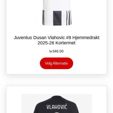
Juventus Dusan Vlahovic #9 Hjemmedrakt
2025-26 Kortermet
kr
346.00
Dette
Velg Alternativ
produktet
har
flere
varianter.
Alternativene
kan
velges
på
produktsiden