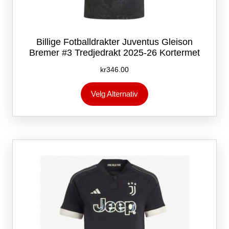
Billige Fotballdrakter Juventus Gleison
Bremer #3 Tredjedrakt 2025-26 Kortermet
kr
346.00
Dette
Velg Alternativ
produktet
har
flere
varianter.
Alternativene
kan
velges
på
produktsiden